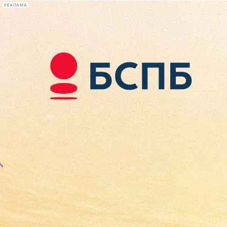
РЕКЛАМА
Афиша Plus
#телегид
Фонтанка.ру
Сегодня:
2026.08.08
00:07
Афиша Plus
кино
спектакли
выставки
концерты
лекции
книги
афиша плюс
новости
+