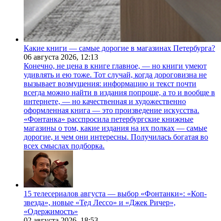
Какие книги — самые дорогие в магазинах Петербурга?
06 августа 2026,
12:13
Конечно, не цена в книге главное, — но книги умеют
удивлять и ею тоже. Тот случай, когда дороговизна не
вызывает возмущения: информацию и текст почти
всегда можно найти в издания попроще, а то и вообще в
интернете, — но качественная и художественно
оформленная книга — это произведение искусства.
«Фонтанка» расспросила петербургские книжные
магазины о том, какие издания на их полках — самые
дорогие, и чем они интересны. Получилась богатая во
всех смыслах подборка.
15 телесериалов августа — выбор «Фонтанки»: «Коп-
звезда», новые «Тед Лессо» и «Джек Ричер»,
«Одержимость»
02 августа 2026,
18:53