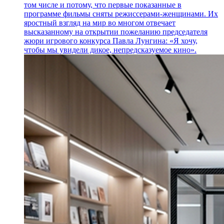
том числе и потому, что первые показанные в
программе фильмы сняты режиссерами-женщинами. Их
яростный взгляд на мир во многом отвечает
высказанному на открытии пожеланию председателя
жюри игрового конкурса Павла Лунгина: «Я хочу,
чтобы мы увидели дикое, непредсказуемое кино».