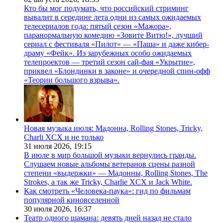
Кто бы мог подумать, что российский стриминг
вывалит в середине лета одни из самых ожидаемых
телесериалов года: пятый сезон «Мажора»,
паранормальную комедию «Зовите Витю!», лучший
сериал с фестиваля «Пилот» — «Паша» и даже кибер-
драму «Фейк». Из зарубежных особо ожидаемых
телепроектов — третий сезон сай-фая «Укрытие»,
приквел «Блондинки в законе» и очередной спин-офф
«Теории большого взрыва».
Новая музыка июля: Мадонна, Rolling Stones, Tricky,
Charli XCX и не только
31 июля 2026,
19:15
В июле в мир большой музыки вернулись гранды.
Слушаем новые альбомы ветеранов сцены разной
степени «выдержки» — Мадонны, Rolling Stones, The
Strokes, а так же Tricky, Charlie XCX и Jack White.
Как смотреть «Человека-паука»: гид по фильмам
популярной киновселенной
30 июля 2026,
16:37
Театр одного шамана: девять дней назад не стало