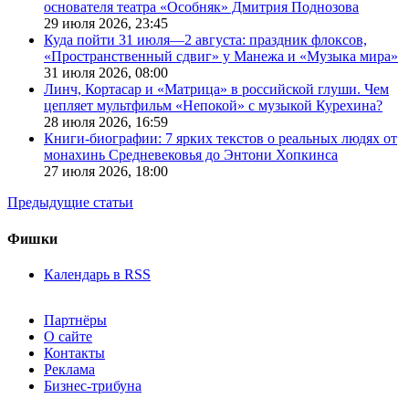
основателя театра «Особняк» Дмитрия Поднозова
29 июля 2026,
23:45
Куда пойти 31 июля—2 августа: праздник флоксов,
«Пространственный сдвиг» у Манежа и «Музыка мира»
31 июля 2026,
08:00
Линч, Кортасар и «Матрица» в российской глуши. Чем
цепляет мультфильм «Непокой» с музыкой Курехина?
28 июля 2026,
16:59
Книги-биографии: 7 ярких текстов о реальных людях от
монахинь Средневековья до Энтони Хопкинса
27 июля 2026,
18:00
Предыдущие статьи
Фишки
Календарь в RSS
Партнёры
О сайте
Контакты
Реклама
Бизнес-трибуна