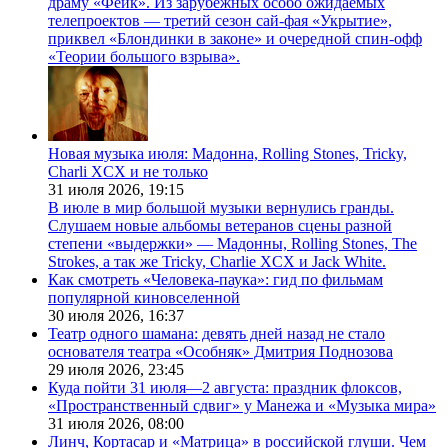
драму «Фейк». Из зарубежных особо ожидаемых
телепроектов — третий сезон сай-фая «Укрытие»,
приквел «Блондинки в законе» и очередной спин-офф
«Теории большого взрыва».
Новая музыка июля: Мадонна, Rolling Stones, Tricky,
Charli XCX и не только
31 июля 2026,
19:15
В июле в мир большой музыки вернулись гранды.
Слушаем новые альбомы ветеранов сцены разной
степени «выдержки» — Мадонны, Rolling Stones, The
Strokes, а так же Tricky, Charlie XCX и Jack White.
Как смотреть «Человека-паука»: гид по фильмам
популярной киновселенной
30 июля 2026,
16:37
Театр одного шамана: девять дней назад не стало
основателя театра «Особняк» Дмитрия Поднозова
29 июля 2026,
23:45
Куда пойти 31 июля—2 августа: праздник флоксов,
«Пространственный сдвиг» у Манежа и «Музыка мира»
31 июля 2026,
08:00
Линч, Кортасар и «Матрица» в российской глуши. Чем