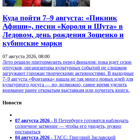
Куда пойти 7–9 августа: «Пикник
Афиши», песни «Короля и Шута» в
Ледовом, день рождения Зощенко и
кубинские марки
07 августа 2026, 08:00
Лето решило притормозить перед финалом: пока идет сезон
отпусков, организаторы культурных событий не слишком
загружают горожан творческими активностями. В выходные
7–9 августа «Фонтанка» нашла не так много новых идей для
культурного досуга — но, возможно, самое время уделить
внимание ранее открытым выставкам или почитать книги.
Новости
07 августа 2026
- В Петербурге готовятся наблюдать
солнечное затмение — чтобы его увидеть, нужно
постараться
04 августа 2026
- ТАСС: Григорий Заславский