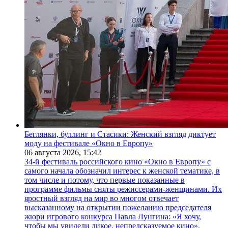
Беглянки, буллинг и Стасики: Женский взгляд диктует
моду на фестивале «Окно в Европу»
06 августа 2026,
15:42
34-й фестиваль российского кино «Окно в Европу» с
самого начала обозначил интерес к женской тематике, в
том числе и потому, что первые показанные в
программе фильмы сняты режиссерами-женщинами. Их
яростный взгляд на мир во многом отвечает
высказанному на открытии пожеланию председателя
жюри игрового конкурса Павла Лунгина: «Я хочу,
чтобы мы увидели дикое, непредсказуемое кино».