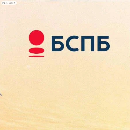
РЕКЛАМА
Афиша Plus
#телегид
Фонтанка.ру
Сегодня:
2026.08.07
17:08
Афиша Plus
кино
спектакли
выставки
концерты
лекции
книги
афиша плюс
новости
+