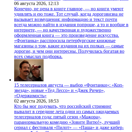
06 августа 2026,
12:13
Конечно, не цена в книге главное, — но книги умеют
удивлять и ею тоже. Тот случай, когда дороговизна не
вызывает возмущения: информацию и текст почти
всегда можно найти в издания попроще, а то и вообще в
интернете, — но качественная и художественно
оформленная книга — это произведение искусства.
«Фонтанка» расспросила петербургские книжные
магазины о том, какие издания на их полках — самые
дорогие, и чем они интересны. Получилась богатая во
всех смыслах подборка.
15 телесериалов августа — выбор «Фонтанки»: «Коп-
звезда», новые «Тед Лессо» и «Джек Ричер»,
«Одержимость»
02 августа 2026,
18:53
Кто бы мог подумать, что российский стриминг
вывалит в середине лета одни из самых ожидаемых
телесериалов года: пятый сезон «Мажора»,
паранормальную комедию «Зовите Витю!», лучший
сериал с фестиваля «Пилот» — «Паша» и даже кибер-