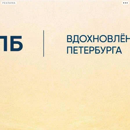
РЕКЛАМА
Афиша Plus
#телегид
Фонтанка.ру
Сегодня:
2026.08.06
15:11
Афиша Plus
кино
спектакли
выставки
концерты
лекции
книги
афиша плюс
новости
+