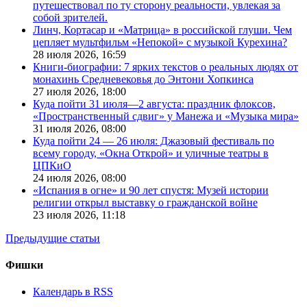
путешествовал по ту сторону реальности, увлекая за
собой зрителей.
Линч, Кортасар и «Матрица» в российской глуши. Чем
цепляет мультфильм «Непокой» с музыкой Курехина?
28 июля 2026,
16:59
Книги-биографии: 7 ярких текстов о реальных людях от
монахинь Средневековья до Энтони Хопкинса
27 июля 2026,
18:00
Куда пойти 31 июля—2 августа: праздник флоксов,
«Пространственный сдвиг» у Манежа и «Музыка мира»
31 июля 2026,
08:00
Куда пойти 24 — 26 июля: Джазовый фестиваль по
всему городу, «Окна Открой» и уличные театры в
ЦПКиО
24 июля 2026,
08:00
«Испания в огне» и 90 лет спустя: Музей истории
религии открыл выставку о гражданской войне
23 июля 2026,
11:18
Предыдущие статьи
Фишки
Календарь в RSS