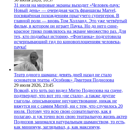
31 июля на мировые экраны выходит «Человек-паук:
Новый день» — очередная часть франшизы Marvel,
посвящённая похождениям прыгучего супергероя. В
главной роли — вновь Том Холланд. Это уже четвёртый
фильм, в котором он играет Паука. Но до него сине-
красное трико появлялось на экране множество раз. Для
тех, кто подзабыл историю, «Фонтанка» подготовила
исчерпывающий гид по киновоплощениям человека-
паука!
Театр одного шамана: девять дней назад не стало
основателя театра «Особняк» Дмитрия Поднозова
29 июля 2026,
23:45
Всякий, кто хоть раз видел Митю Поднозова на сцене,
подтвердит, что вот это «не стало», а также другие
глаголы, описывающие несуществование, никак не
вяжутся ни с самим Митей, ни с тем, что случилось 20
июля. Потому что всю свою сознательную, как я
полагаю, и уж точно всю свою театральную жизнь актер
Поднозов занимался натуральным шаманством, то есть,
как минимум, заглядывал, а, как максимум,