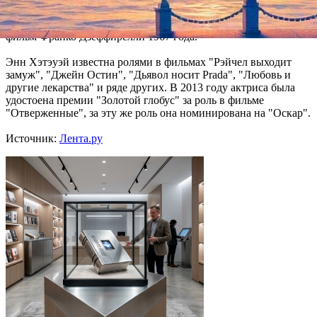
Пьеса "Укрощение строптивой" неоднократно
экранизировалась ранее. Одна из наиболее известных версий -
фильм Франко Дзеффирелли 1967 года.
Энн Хэтэуэй известна ролями в фильмах "Рэйчел выходит
замуж", "Джейн Остин", "Дьявол носит Prada", "Любовь и
другие лекарства" и ряде других. В 2013 году актриса была
удостоена премии "Золотой глобус" за роль в фильме
"Отверженные", за эту же роль она номинирована на "Оскар".
Источник:
Лента.ру