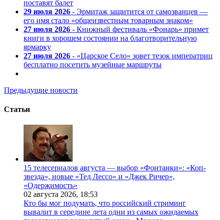
поставят балет
29 июля 2026
- Эрмитаж защитится от самозванцев —
его имя стало «общеизвестным товарным знаком»
27 июля 2026
- Книжный фестиваль «Фонарь» примет
книги в хорошем состоянии на благотворительную
ярмарку
27 июля 2026
- «Царское Село» зовет тезок императриц
бесплатно посетить музейные маршруты
Предыдущие новости
Статьи
15 телесериалов августа — выбор «Фонтанки»: «Коп-
звезда», новые «Тед Лессо» и «Джек Ричер»,
«Одержимость»
02 августа 2026,
18:53
Кто бы мог подумать, что российский стриминг
вывалит в середине лета одни из самых ожидаемых