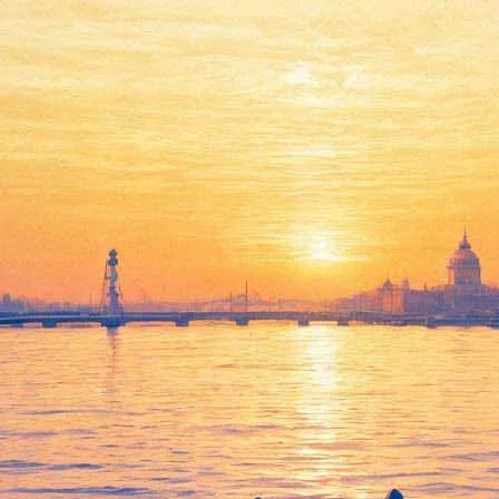
Энн Хэтэуэй сыграет в
"Укрощении строптивой"
16 января 2013,
04:51
Версия для печати
Голливудская актриса Энн Хэтэуэй сыграет в новой
экранизации пьесы Уильяма Шекспира "Укрощение
строптивой", сообщает The Wrap со ссылкой на собственные
источники. Продюсерами фильма станут Дебра Хейуорд и
студия Working Title, дистрибутором выступит Universal.
Режиссер картины пока не выбран, также неизвестны сроки
выхода фильма на экраны. Официального подтверждения
участия Хэтэуэй в фильма пока нет. Как отмечает The Wrap,
на данный момент Энн Хэтэуэй не занята ни в каких
проектах, кроме второй части мультфильма "Рио".