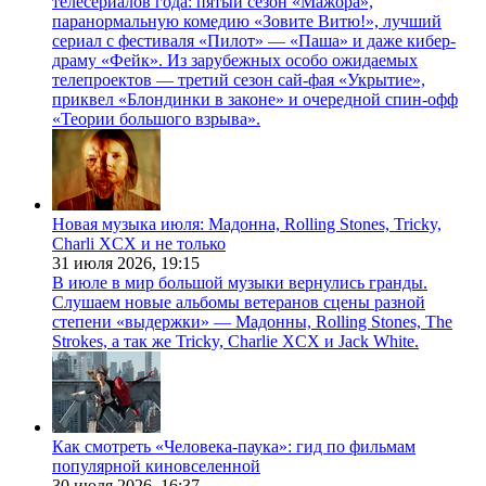
телесериалов года: пятый сезон «Мажора»,
паранормальную комедию «Зовите Витю!», лучший
сериал с фестиваля «Пилот» — «Паша» и даже кибер-
драму «Фейк». Из зарубежных особо ожидаемых
телепроектов — третий сезон сай-фая «Укрытие»,
приквел «Блондинки в законе» и очередной спин-офф
«Теории большого взрыва».
Новая музыка июля: Мадонна, Rolling Stones, Tricky,
Charli XCX и не только
31 июля 2026,
19:15
В июле в мир большой музыки вернулись гранды.
Слушаем новые альбомы ветеранов сцены разной
степени «выдержки» — Мадонны, Rolling Stones, The
Strokes, а так же Tricky, Charlie XCX и Jack White.
Как смотреть «Человека-паука»: гид по фильмам
популярной киновселенной
30 июля 2026,
16:37