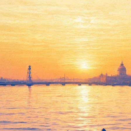
тались без «Золотых масок»
ки» впечатляют тем, что они оказались в точности обратными 
бург – «Маски», в основном, делили между собой Мариинка и Ми
сь в Петербург – в Театр Музыкомедии. Лучшим мюзиклом назв
 (Хедда Хоппер) и Евгений Зайцев (Чаплин). И только лучшим 
-центре.
 Дуато с его «Белой тьмой» в Михайловском театре – обошел с