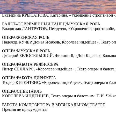
УКРОЩЕНИЕ СТРОПТИВОЙ, Большой театр, Москва
БАЛЕТ–СОВРЕМЕННЫЙ ТАНЕЦ/ЖЕНСКАЯ РОЛЬ
Екатерина КРЫСАНОВА, Катарина, «Укрощение строптивой», 
БАЛЕТ–СОВРЕМЕННЫЙ ТАНЕЦ/МУЖСКАЯ РОЛЬ
Владислав ЛАНТРАТОВ, Петруччо, «Укрощение строптивой», 
ОПЕРА/ЖЕНСКАЯ РОЛЬ
Надежда КУЧЕР, Донья Исабель, Королева индейцев», Театр оп
ОПЕРА/МУЖСКАЯ РОЛЬ
Дмитрий БЕЛОСЕЛЬСКИЙ, Филипп II, «Дон Карлос», Большой
ОПЕРА/РАБОТА РЕЖИСCЕРА
Питер СЕЛЛАРС, «Королева индейцев», Театр оперы и балета,
ОПЕРА/РАБОТА ДИРИЖЕРА
Теодор КУРЕНТЗИС, «Королева индейцев», Театр оперы и бале
ОПЕРА/СПЕКТАКЛЬ
КОРОЛЕВА ИНДЕЙЦЕВ, Театр оперы и балета им. П.И. Чайко
РАБОТА КОМПОЗИТОРА В МУЗЫКАЛЬНОМ ТЕАТРЕ
Премия не присуждается