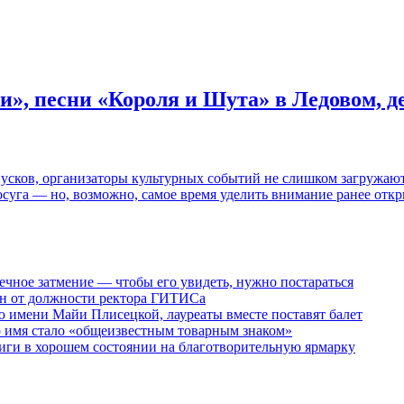
и», песни «Короля и Шута» в Ледовом, 
пусков, организаторы культурных событий не слишком загружаю
осуга — но, возможно, самое время уделить внимание ранее отк
ечное затмение — чтобы его увидеть, нужно постараться
ен от должности ректора ГИТИСа
 имени Майи Плисецкой, лауреаты вместе поставят балет
о имя стало «общеизвестным товарным знаком»
ги в хорошем состоянии на благотворительную ярмарку