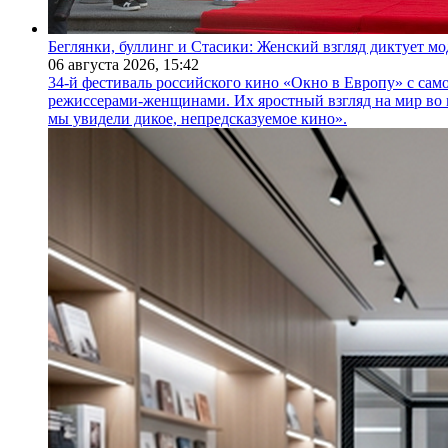
Беглянки, буллинг и Стасики: Женский взгляд диктует м
06 августа 2026,
15:42
34-й фестиваль российского кино «Окно в Европу» с само
режиссерами-женщинами. Их яростный взгляд на мир во 
мы увидели дикое, непредсказуемое кино».