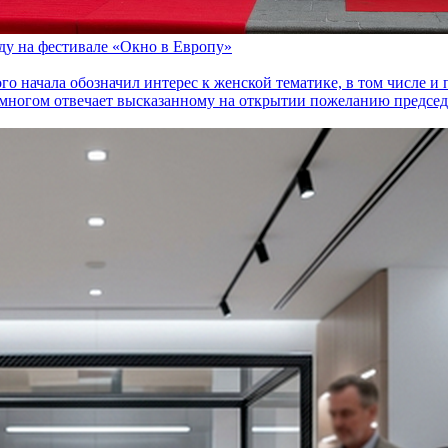
оду на фестивале «Окно в Европу»
го начала обозначил интерес к женской тематике, в том числе 
многом отвечает высказанному на открытии пожеланию председа