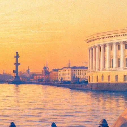
по сравнению с привычным ходом вещей. Так сложилось в
хайловский, в части мюзикла Москва, а за современный танец
ан мюзикл «Чаплин», также лучшими названы исполнители
режиссером в разделе «Оперетта-Мюзикл» назван Владимир
пектакль «Экспонат/Пробуждение» петербургского