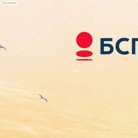
РЕКЛАМА
Афиша Plus
#телегид
Фонтанка.ру
Сегодня:
2026.08.08
01:58
Афиша Plus
кино
спектакли
выставки
концерты
лекции
книги
афиша плюс
новости
+