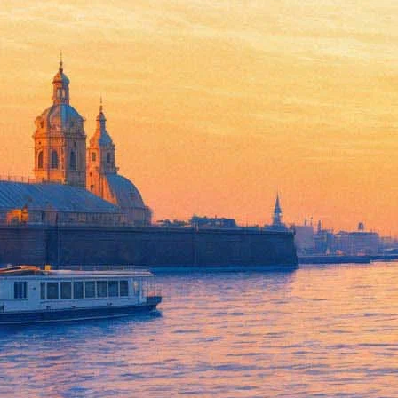
Михайловский и Мариинка ос
19 апреля 2015,
13:58
Версия для печати
В части музыкального театра итоги работы жюри «Золотой мас
последнее время, что в части оперы и балета лидировал Петер
отдувалась провинция.
Ныне же итоги почти все призы за лучший мюзикл отправили
мужской и женской роли в «Чаплине»: Мария Лагацкая-Зимина
Панков, поставивший спектакль «Машина» в столичном Гоголь
В номинации «Лучший современный танец» всех – и даже Начо
Александринского театра.
Остальные «Маски» распределились так:
БАЛЕТ/СПЕКТАКЛЬ