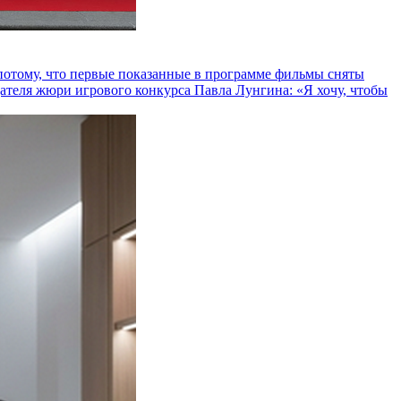
и потому, что первые показанные в программе фильмы сняты
теля жюри игрового конкурса Павла Лунгина: «Я хочу, чтобы