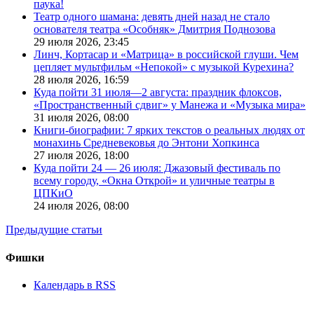
паука!
Театр одного шамана: девять дней назад не стало
основателя театра «Особняк» Дмитрия Поднозова
29 июля 2026,
23:45
Линч, Кортасар и «Матрица» в российской глуши. Чем
цепляет мультфильм «Непокой» с музыкой Курехина?
28 июля 2026,
16:59
Куда пойти 31 июля—2 августа: праздник флоксов,
«Пространственный сдвиг» у Манежа и «Музыка мира»
31 июля 2026,
08:00
Книги-биографии: 7 ярких текстов о реальных людях от
монахинь Средневековья до Энтони Хопкинса
27 июля 2026,
18:00
Куда пойти 24 — 26 июля: Джазовый фестиваль по
всему городу, «Окна Открой» и уличные театры в
ЦПКиО
24 июля 2026,
08:00
Предыдущие статьи
Фишки
Календарь в RSS