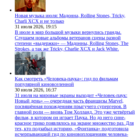
Новая музыка июля: Мадонна, Rolling Stones, Tricky,
Charli XCX и не только
31 июля 2026,
19:15
В июле в мир большой музыки вернулись гранды.
Слушаем новые альбомы ветеранов сцены разной
степени «выдержки» — Мадонны, Rolling Stones, The
Strokes, а так же Tricky, Charlie XCX и Jack White.
Как смотреть «Человека-паука»: гид по фильмам
популярной киновселенной
30 июля 2026,
16:37
31 июля на мировые экраны выходит «Человек-паук:
Новый день» — очередная часть франшизы Marvel,
посвящённая похождениям прыгучего супергероя. В
главной роли — вновь Том Холланд. Это уже четвёртый
фильм, в котором он играет Паука. Но до него сине-
красное трико появлялось на экране множество раз. Для
тех, кто подзабыл историю, «Фонтанка» подготовила
исчерпывающий гид по киновоплощениям человека-