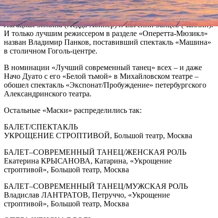
мюзиклом назван мюзикл «Чаплин», также лучшими названы
исполнители мужской и женской роли в «Чаплине»: Мария
Лагацкая-Зимина (Хедда Хоппер) и Евгений Зайцев (Чаплин).
И только лучшим режиссером в разделе «Оперетта-Мюзикл»
назван Владимир Панков, поставивший спектакль «Машина»
в столичном Гоголь-центре.
В номинации «Лучший современный танец» всех – и даже
Начо Дуато с его «Белой тьмой» в Михайловском театре –
обошел спектакль «Экспонат/Пробуждение» петербургского
Александринского театра.
Остальные «Маски» распределились так:
БАЛЕТ/СПЕКТАКЛЬ
УКРОЩЕНИЕ СТРОПТИВОЙ, Большой театр, Москва
БАЛЕТ–СОВРЕМЕННЫЙ ТАНЕЦ/ЖЕНСКАЯ РОЛЬ
Екатерина КРЫСАНОВА, Катарина, «Укрощение
строптивой», Большой театр, Москва
БАЛЕТ–СОВРЕМЕННЫЙ ТАНЕЦ/МУЖСКАЯ РОЛЬ
Владислав ЛАНТРАТОВ, Петруччо, «Укрощение
строптивой», Большой театр, Москва