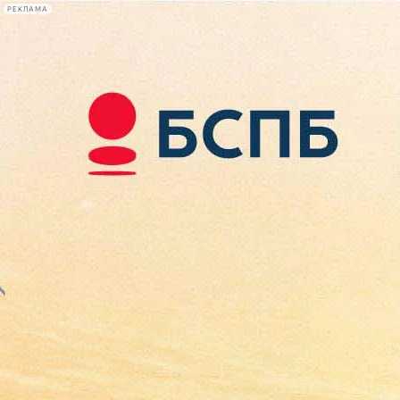
РЕКЛАМА
Афиша Plus
#телегид
Фонтанка.ру
Сегодня:
2026.08.07
10:45
Афиша Plus
кино
спектакли
выставки
концерты
лекции
книги
афиша плюс
новости
+