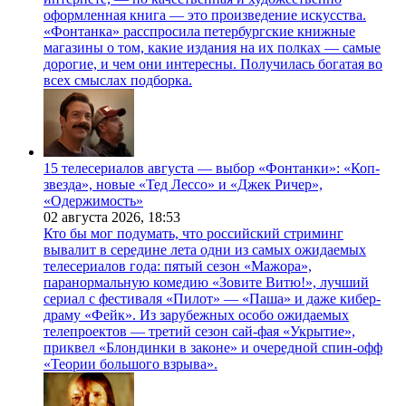
оформленная книга — это произведение искусства.
«Фонтанка» расспросила петербургские книжные
магазины о том, какие издания на их полках — самые
дорогие, и чем они интересны. Получилась богатая во
всех смыслах подборка.
15 телесериалов августа — выбор «Фонтанки»: «Коп-
звезда», новые «Тед Лессо» и «Джек Ричер»,
«Одержимость»
02 августа 2026,
18:53
Кто бы мог подумать, что российский стриминг
вывалит в середине лета одни из самых ожидаемых
телесериалов года: пятый сезон «Мажора»,
паранормальную комедию «Зовите Витю!», лучший
сериал с фестиваля «Пилот» — «Паша» и даже кибер-
драму «Фейк». Из зарубежных особо ожидаемых
телепроектов — третий сезон сай-фая «Укрытие»,
приквел «Блондинки в законе» и очередной спин-офф
«Теории большого взрыва».