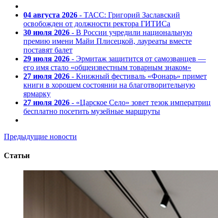
04 августа 2026
- ТАСС: Григорий Заславский
освобожден от должности ректора ГИТИСа
30 июля 2026
- В России учредили национальную
премию имени Майи Плисецкой, лауреаты вместе
поставят балет
29 июля 2026
- Эрмитаж защитится от самозванцев —
его имя стало «общеизвестным товарным знаком»
27 июля 2026
- Книжный фестиваль «Фонарь» примет
книги в хорошем состоянии на благотворительную
ярмарку
27 июля 2026
- «Царское Село» зовет тезок императриц
бесплатно посетить музейные маршруты
Предыдущие новости
Статьи