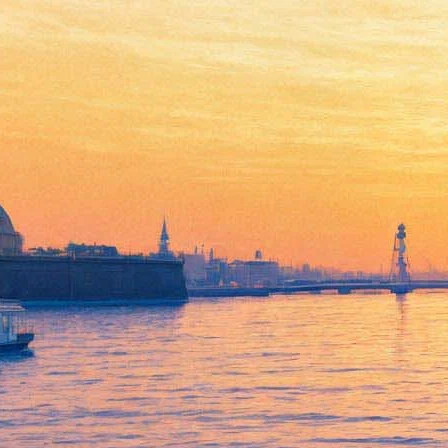
Михайловский и Мариинка
остались без «Золотых
масок»
19 апреля 2015,
13:58
Версия для печати
В части музыкального театра итоги работы жюри «Золотой
маски» впечатляют тем, что они оказались в точности
обратными по сравнению с привычным ходом вещей. Так
сложилось в последнее время, что в части оперы и балета
лидировал Петербург – «Маски», в основном, делили между
собой Мариинка и Михайловский, в части мюзикла Москва, а
за современный танец отдувалась провинция.
Ныне же итоги почти все призы за лучший мюзикл
отправились в Петербург – в Театр Музыкомедии. Лучшим