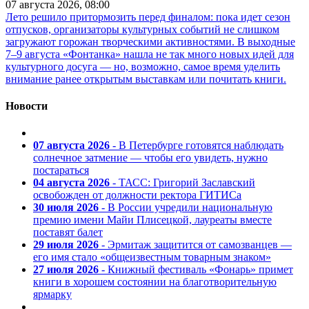
07 августа 2026, 08:00
Лето решило притормозить перед финалом: пока идет сезон
отпусков, организаторы культурных событий не слишком
загружают горожан творческими активностями. В выходные
7–9 августа «Фонтанка» нашла не так много новых идей для
культурного досуга — но, возможно, самое время уделить
внимание ранее открытым выставкам или почитать книги.
Новости
07 августа 2026
- В Петербурге готовятся наблюдать
солнечное затмение — чтобы его увидеть, нужно
постараться
04 августа 2026
- ТАСС: Григорий Заславский
освобожден от должности ректора ГИТИСа
30 июля 2026
- В России учредили национальную
премию имени Майи Плисецкой, лауреаты вместе
поставят балет
29 июля 2026
- Эрмитаж защитится от самозванцев —
его имя стало «общеизвестным товарным знаком»
27 июля 2026
- Книжный фестиваль «Фонарь» примет
книги в хорошем состоянии на благотворительную
ярмарку