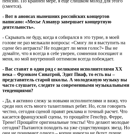
пенсию. По крайней мере, я еще слишком молод для этого
(смеется).
- Вот в анонсах нынешних российских концертов
написано: «Месье Азнавур завершает концертную
деятельность».
- Скрывать не буду, когда я собирался в это турне, в моей
голове не раз мелькали вопросы: «Смогу ли я выступить на
сцене без антракта? Не подведет ли меня голос?» Вы не
думайте, что я всегда в себе уверен, сомнения посещают и
меня, но мой внутренний оптимизм всегда побеждает.
- Вас ставят в один ряд с великими исполнителями XX
века – Фрэнком Синатрой, Эдит Пиаф, то есть вы –
представитель старой школы. А молодежную музыку вы
часто слушаете, следите за современными музыкальными
тенденциями?
- Да, я активно слежу за новыми исполнителями и вижу, что
среди них есть много талантливых ребят. Но, если говорить
честно, сегодня сценой правят реклама и точный расчет. Что
касается французской сцены, то прощайте Генсбур, Ферре,
Трене! Прощайте оригинальные тексты! Что делают молодые
сегодня? Пытаются походить на уже существующих звезд. Но
они не понимают одного – копии никогда не будут лучше