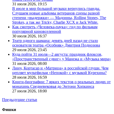
31 июля 2026,
19:15
В июле в мир большой музыки вернулись гранды.
Слушаем новые альбомы ветеранов сцены разной
степени «выдержки» — Мадонны, Rolling Stones, The
Strokes, а так же Tricky, Charlie XCX и Jack White.
Как смотреть «Человека-паука»: гид по фильмам
популярной киновселенной
30 июля 2026,
16:37
Театр одного шамана: девять дней назад не стало
основателя театра «Особняк» Дмитрия Поднозова
29 июля 2026,
23:45
Куда пойти 31 июля—2 августа: праздник флоксов,
«Пространственный сдвиг» у Манежа и «Музыка мира»
31 июля 2026,
08:00
Линч, Кортасар и «Матрица» в российской глуши. Чем
цепляет мультфильм «Непокой» с музыкой Курехина?
28 июля 2026,
16:59
Книги-биографии: 7 ярких текстов о реальных людях от
монахинь Средневековья до Энтони Хопкинса
27 июля 2026,
18:00
Предыдущие статьи
Фишки