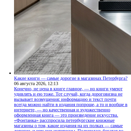
Какие книги — самые дорогие в магазинах Петербурга?
06 августа 2026,
12:13
Конечно, не цена в книге главное, — но книги умеют
удивлять и ею тоже. Тот случай, когда дороговизна не
вызывает возмущения: информацию и текст почти
всегда можно найти в издания попроще, а то и вообще в
интернете, — но качественная и художественно
оформленная книга — это произведение искусства.
«Фонтанка» расспросила петербургские книжные
магазины о том, какие издания на их полках — самые
дорогие, и чем они интересны. Получилась богатая во