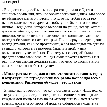
за секрет?
- Во время гастролей мы много разговаривали с Эдит и
сошлись во мнении, что нас обоих воспитала улица. Мы особо
не афишировали это, потому что хотели, чтобы это стало
нашим маленьким секретом, чтобы у нас было что-то свое,
личное. Ведь дети, которые выросли на улице, всегда хотели
доказать себе и другим, что они чего-то стоят. Конечно, мне
повезло, меня воспитали великолепные родители, которые
всегда заботились о нас с сестрой. Но, в первую очередь, они
всегда думали, как нас прокормить, а вот выкладывать деньги
за школу, которая в те времена была платной, у них
возможности уже не было. Поэтому мы с сестрой были
представлены сами себе. У Эдит была похожая история и я
рад, что мы смогли доказать всем, что чего-то стоим в этой
жизни, и смогли добиться успеха.
- Много раз вы говорили о том, что хотите оставить сцену
и отдохнуть, но периодически все равно возвращаетесь с
концертами. Разговоры об уходе – это шутки?
- Я никогда не говорил, что хочу оставить сцену. Чаще всего,
это уловки продюсеров, которые последние лет пятнадцать
каждый мой концерт называют «прощальным», чем я очень
возмущаюсь и огорчаюсь. Я пока не собираюсь уходить на