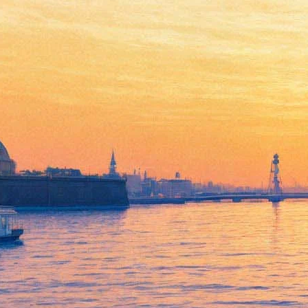
Шарль Азнавур: «Я еще
слишком молод для
пенсии…»