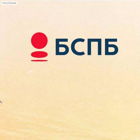
РЕКЛАМА
Афиша Plus
#телегид
Фонтанка.ру
Сегодня:
2026.08.08
23:27
Афиша Plus
кино
спектакли
выставки
концерты
лекции
книги
афиша плюс
новости
+