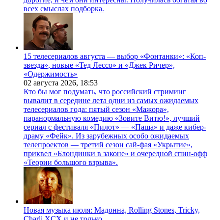
всех смыслах подборка.
15 телесериалов августа — выбор «Фонтанки»: «Коп-
звезда», новые «Тед Лессо» и «Джек Ричер»,
«Одержимость»
02 августа 2026,
18:53
Кто бы мог подумать, что российский стриминг
вывалит в середине лета одни из самых ожидаемых
телесериалов года: пятый сезон «Мажора»,
паранормальную комедию «Зовите Витю!», лучший
сериал с фестиваля «Пилот» — «Паша» и даже кибер-
драму «Фейк». Из зарубежных особо ожидаемых
телепроектов — третий сезон сай-фая «Укрытие»,
приквел «Блондинки в законе» и очередной спин-офф
«Теории большого взрыва».
Новая музыка июля: Мадонна, Rolling Stones, Tricky,
Charli XCX и не только