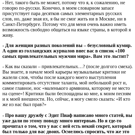
- Нет, такого быть не может, потому что я, к сожалению, не
говорю по-русски. Конечно, в моем словарном запасе
присутствует пара десятков самых элементарных русских
слов, но, даже зная их, я бы не смог жить ни в Москве, ни в
Санкт-Петербурге. Потому что для меня очень важно иметь
возможность свободно общаться на языке страны, в которой я
живу.
- Для женщин разных поколений вы – безусловный кумир.
А один из голландских журналов внес вас в список «100
самых привлекательных мужчин мира». Вам это льстит?
- Как вы сказали – привлекательных…? (после долгого смеха).
Вы знаете, в начале моей карьеры музыкальные критики не
жалели слов, чтобы после каждого моего выступления
комментировать отсутствие таланта, мой небольшой рост и,
самое главное, нос «маленького армянина, которому не место
на сцене»! Критики были беспощадны ко мне, к моим песням
и к моей внешности. Но, сейчас, я могу смело сказать: «И кто
же из нас был прав?»
- Про вашу дружбу с Эдит Пиаф написано много статей, вы
уже дали по этому поводу много интервью. Но я где-то
прочитал о том, что у вас с ней есть некий секрет, который
был только для вас двоих. Осмелюсь спросить, что же это