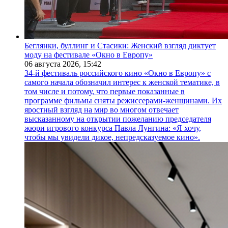
Беглянки, буллинг и Стасики: Женский взгляд диктует
моду на фестивале «Окно в Европу»
06 августа 2026,
15:42
34-й фестиваль российского кино «Окно в Европу» с
самого начала обозначил интерес к женской тематике, в
том числе и потому, что первые показанные в
программе фильмы сняты режиссерами-женщинами. Их
яростный взгляд на мир во многом отвечает
высказанному на открытии пожеланию председателя
жюри игрового конкурса Павла Лунгина: «Я хочу,
чтобы мы увидели дикое, непредсказуемое кино».