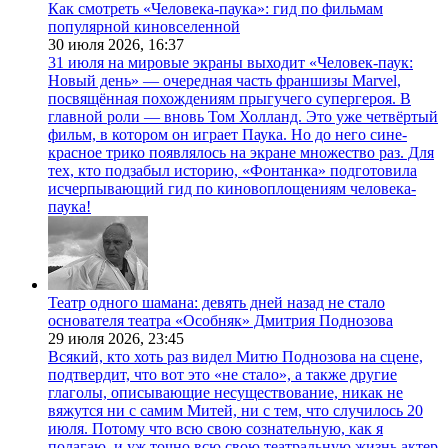
Как смотреть «Человека-паука»: гид по фильмам
популярной киновселенной
30 июля 2026,
16:37
31 июля на мировые экраны выходит «Человек-паук:
Новый день» — очередная часть франшизы Marvel,
посвящённая похождениям прыгучего супергероя. В
главной роли — вновь Том Холланд. Это уже четвёртый
фильм, в котором он играет Паука. Но до него сине-
красное трико появлялось на экране множество раз. Для
тех, кто подзабыл историю, «Фонтанка» подготовила
исчерпывающий гид по киновоплощениям человека-
паука!
Театр одного шамана: девять дней назад не стало
основателя театра «Особняк» Дмитрия Поднозова
29 июля 2026,
23:45
Всякий, кто хоть раз видел Митю Поднозова на сцене,
подтвердит, что вот это «не стало», а также другие
глаголы, описывающие несуществование, никак не
вяжутся ни с самим Митей, ни с тем, что случилось 20
июля. Потому что всю свою сознательную, как я
полагаю, и уж точно всю свою театральную жизнь актер