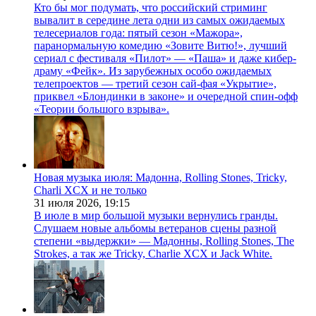
Кто бы мог подумать, что российский стриминг
вывалит в середине лета одни из самых ожидаемых
телесериалов года: пятый сезон «Мажора»,
паранормальную комедию «Зовите Витю!», лучший
сериал с фестиваля «Пилот» — «Паша» и даже кибер-
драму «Фейк». Из зарубежных особо ожидаемых
телепроектов — третий сезон сай-фая «Укрытие»,
приквел «Блондинки в законе» и очередной спин-офф
«Теории большого взрыва».
Новая музыка июля: Мадонна, Rolling Stones, Tricky,
Charli XCX и не только
31 июля 2026,
19:15
В июле в мир большой музыки вернулись гранды.
Слушаем новые альбомы ветеранов сцены разной
степени «выдержки» — Мадонны, Rolling Stones, The
Strokes, а так же Tricky, Charlie XCX и Jack White.