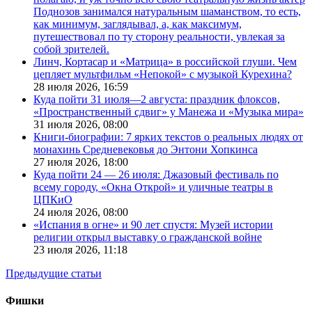
Поднозов занимался натуральным шаманством, то есть,
как минимум, заглядывал, а, как максимум,
путешествовал по ту сторону реальности, увлекая за
собой зрителей.
Линч, Кортасар и «Матрица» в российской глуши. Чем
цепляет мультфильм «Непокой» с музыкой Курехина?
28 июля 2026,
16:59
Куда пойти 31 июля—2 августа: праздник флоксов,
«Пространственный сдвиг» у Манежа и «Музыка мира»
31 июля 2026,
08:00
Книги-биографии: 7 ярких текстов о реальных людях от
монахинь Средневековья до Энтони Хопкинса
27 июля 2026,
18:00
Куда пойти 24 — 26 июля: Джазовый фестиваль по
всему городу, «Окна Открой» и уличные театры в
ЦПКиО
24 июля 2026,
08:00
«Испания в огне» и 90 лет спустя: Музей истории
религии открыл выставку о гражданской войне
23 июля 2026,
11:18
Предыдущие статьи
Фишки