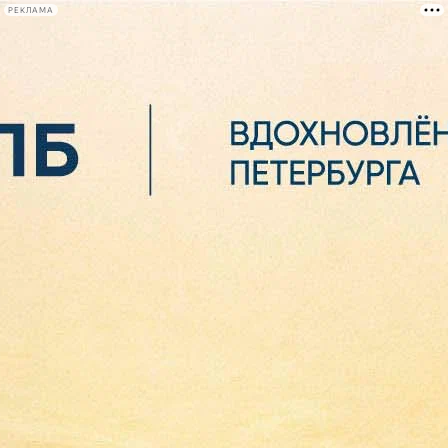
РЕКЛАМА
Афиша Plus
#телегид
Фонтанка.ру
Сегодня:
2026.08.07
06:35
Афиша Plus
кино
спектакли
выставки
концерты
лекции
книги
афиша плюс
новости
+