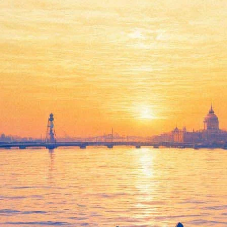
«Нацбест» учредил премию
за личное мужество в
культурном пространстве
15 апреля 2015,
01:32
Версия для печати
Оргкомитет литературной премии «Национальный
бестеллер» сообщил об учреждении премии «За личное
мужество в культурном пространстве». Начиная с 2016 года
Премия будет носить имя критика и переводчика Виктора
Топорова (1946–2013), основателя «Национального
бестселлера». Премиальный фонд составит $10.000.
Объявление и награждение лауреата премии будет
происходить ежегодно вместе с объявлением Короткого
списка «Национального бестселлера» в Москве.