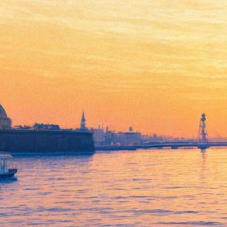
Новая сцена Александринки
приглашает петербуржцев на
бесплатные трансляции из
Берлинской филармонии
11 апреля 2015,
15:05
Версия для печати
Сегодня начинается новый совместный проект Новой сцены
Александринского театра и Гёте-института в Санкт-
Петербурге. В 21 час 11 апреля начнется прямая трансляция –
Берлинский филармонический оркестр под управлением
Саймона Рэттла исполнит драматическую легенду для
солистов и хора "Осуждение Фауста" Гектора Берлиоза.
Концерты цикла "Берлинская филармония live" будут