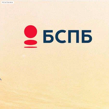
РЕКЛАМА
Афиша Plus
#телегид
Фонтанка.ру
Сегодня:
2026.08.08
12:31
Афиша Plus
кино
спектакли
выставки
концерты
лекции
книги
афиша плюс
новости
+