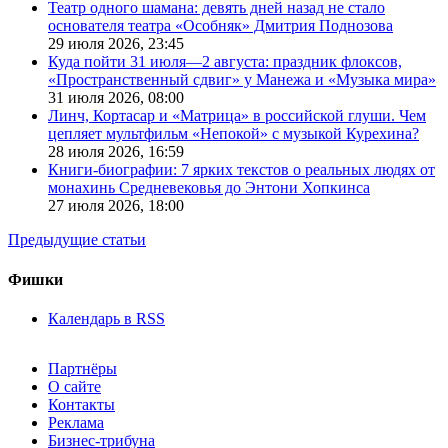
Театр одного шамана: девять дней назад не стало
основателя театра «Особняк» Дмитрия Поднозова
29 июля 2026,
23:45
Куда пойти 31 июля—2 августа: праздник флоксов,
«Пространственный сдвиг» у Манежа и «Музыка мира»
31 июля 2026,
08:00
Линч, Кортасар и «Матрица» в российской глуши. Чем
цепляет мультфильм «Непокой» с музыкой Курехина?
28 июля 2026,
16:59
Книги-биографии: 7 ярких текстов о реальных людях от
монахинь Средневековья до Энтони Хопкинса
27 июля 2026,
18:00
Предыдущие статьи
Фишки
Календарь в RSS
Партнёры
О сайте
Контакты
Реклама
Бизнес-трибуна