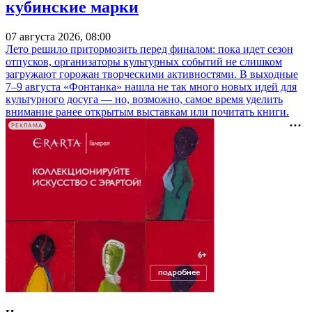
кубинские марки
07 августа 2026, 08:00
Лето решило притормозить перед финалом: пока идет сезон
отпусков, организаторы культурных событий не слишком
загружают горожан творческими активностями. В выходные
7–9 августа «Фонтанка» нашла не так много новых идей для
культурного досуга — но, возможно, самое время уделить
внимание ранее открытым выставкам или почитать книги.
РЕКЛАМА