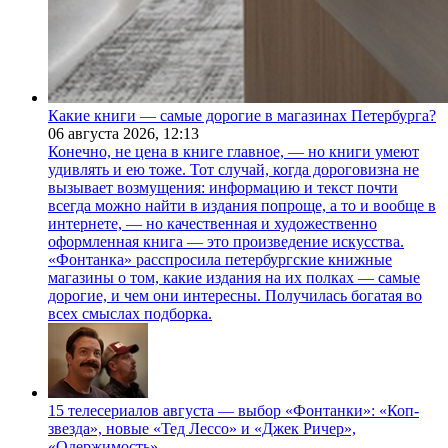
Какие книги — самые дорогие в магазинах Петербурга?
06 августа 2026,
12:13
Конечно, не цена в книге главное, — но книги умеют
удивлять и ею тоже. Тот случай, когда дороговизна не
вызывает возмущения: информацию и текст почти
всегда можно найти в издания попроще, а то и вообще в
интернете, — но качественная и художественно
оформленная книга — это произведение искусства.
«Фонтанка» расспросила петербургские книжные
магазины о том, какие издания на их полках — самые
дорогие, и чем они интересны. Получилась богатая во
всех смыслах подборка.
15 телесериалов августа — выбор «Фонтанки»: «Коп-
звезда», новые «Тед Лессо» и «Джек Ричер»,
«Одержимость»