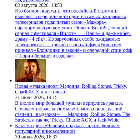
02 августа 2026,
18:53
Кто бы мог подумать, что российский стриминг
вывалит в середине лета одни из самых ожидаемых
телесериалов года: пятый сезон «Мажора»,
паранормальную комедию «Зовите Витю!», лучший
сериал с фестиваля «Пилот» — «Паша» и даже кибер-
драму «Фейк». Из зарубежных особо ожидаемых
телепроектов — третий сезон сай-фая «Укрытие»,
приквел «Блондинки в законе» и очередной спин-офф
«Теории большого взрыва».
Новая музыка июля: Мадонна, Rolling Stones, Tricky,
Charli XCX и не только
31 июля 2026,
19:15
В июле в мир большой музыки вернулись гранды.
Слушаем новые альбомы ветеранов сцены разной
степени «выдержки» — Мадонны, Rolling Stones, The
Strokes, а так же Tricky, Charlie XCX и Jack White.
Как смотреть «Человека-паука»: гид по фильмам
популярной киновселенной
30 июля 2026,
16:37