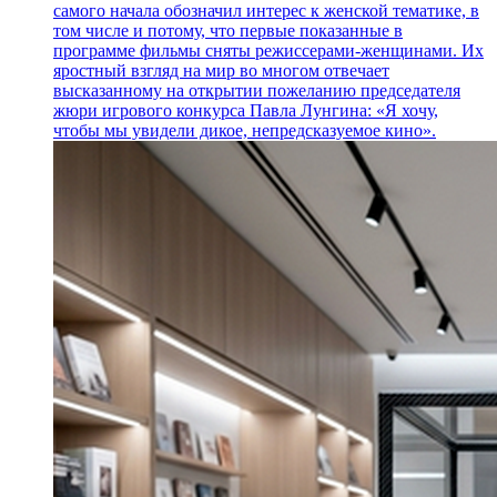
самого начала обозначил интерес к женской тематике, в
том числе и потому, что первые показанные в
программе фильмы сняты режиссерами-женщинами. Их
яростный взгляд на мир во многом отвечает
высказанному на открытии пожеланию председателя
жюри игрового конкурса Павла Лунгина: «Я хочу,
чтобы мы увидели дикое, непредсказуемое кино».