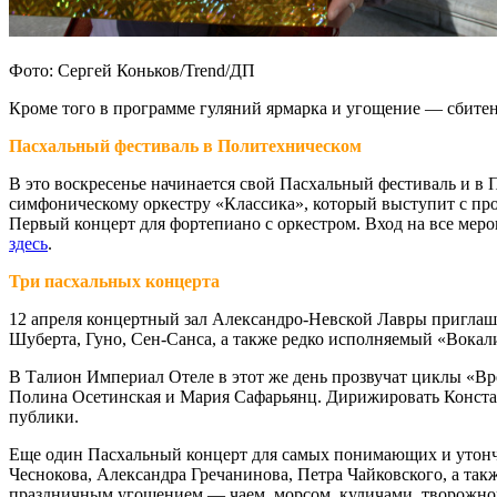
Фото: Сергей Коньков/Trend/ДП
Кроме того в программе гуляний ярмарка и угощение — сбитень
Пасхальный фестиваль в Политехническом
В это воскресенье начинается свой Пасхальный фестиваль и в 
симфоническому оркестру «Классика», который выступит с пр
Первый концерт для фортепиано с оркестром. Вход на все мер
здесь
.
Три пасхальных концерта
12 апреля концертный зал Александро-Невской Лавры пригла
Шуберта, Гуно, Сен-Санса, а также редко исполняемый «Вокал
В Талион Империал Отеле в этот же день прозвучат циклы «Вр
Полина Осетинская и Мария Сафарьянц. Дирижировать Констан
публики.
Еще один Пасхальный концерт для самых понимающих и утонче
Чеснокова, Александра Гречанинова, Петра Чайковского, а т
праздничным угощением — чаем, морсом, куличами, творожно