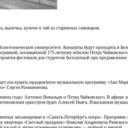
, выпечка, куличи и чай из старинных самоваров.
Политехническом университете. Концерты будут проходить в Бело
ограммой, посвященной 175-летнему юбилею Петра Чайковского.
оприятия фестиваля для студентов бесплатный при предъявлении
шает послушать праздничную музыкальную программу «Аве Мари
из» Сергея Рахманинова.
емена года» Антонио Вивальди и Петра Чайковского. В афише з
тиновским оркестром будет Алексей Ньяга. Изысканная музыка
нных запланирован в «Санктъ-Петербургъ опера». Программа зд
акже увертюра «Светлый праздник» Николая Андреевича Римског
й пасхой и двумя огромными кулебяками — рыбной и мясной.