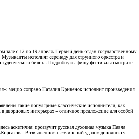
м зале с 12 по 19 апреля. Первый день отдан государственному
 Музыканты исполнят серенаду для струнного оркестра и
 студенческого билета. Подробную афишу фестиваля смотрите
я»: меццо-сопрано Наталия Кривёнок исполнит произведения
аявлены такие популярные классические исполнители, как
 в дворцовых интерьерах – отличное предложение для особой
есь аскетична: прозвучит русская духовная музыка Павла
о-Корсакова. Возвышенность сочинений удачно дополнится