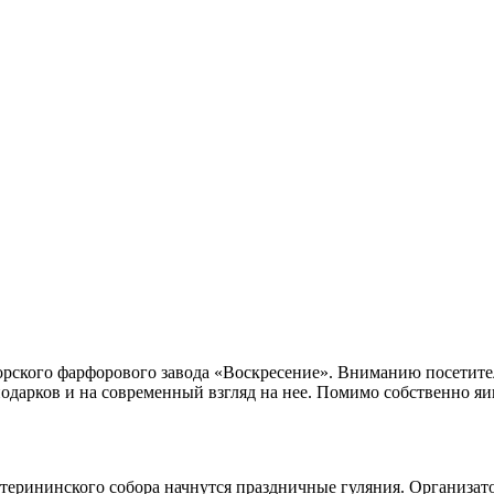
ского фарфорового завода «Воскресение». Вниманию посетител
дарков и на современный взгляд на нее. Помимо собственно яи
катерининского собора начнутся праздничные гуляния. Организа