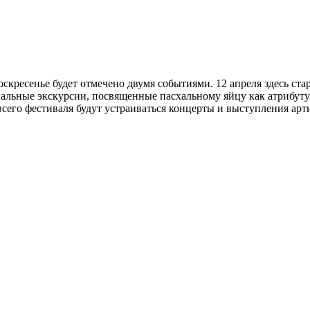
кресенье будет отмечено двумя событиями. 12 апреля здесь ста
иальные экскурсии, посвященные пасхальному яйцу как атрибуту
его фестиваля будут устраиваться концерты и выступления арти