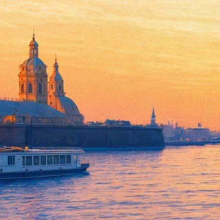
Культурный уик-энд: праздну
10 апреля 2015,
20:51
Версия для печати