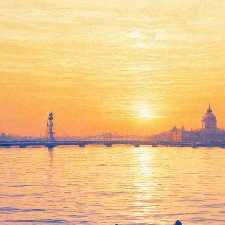
ем Пасху