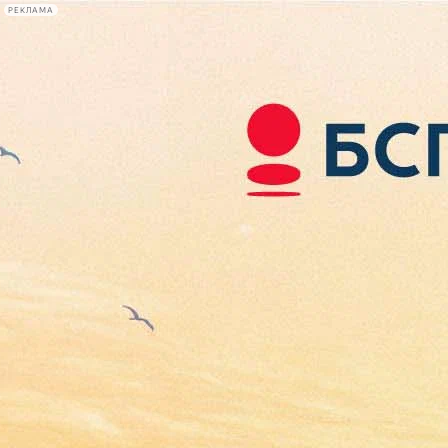
РЕКЛАМА
Афиша Plus
#телегид
Фонтанка.ру
Сегодня:
2026.08.07
22:44
Афиша Plus
кино
спектакли
выставки
концерты
лекции
книги
афиша плюс
новости
+