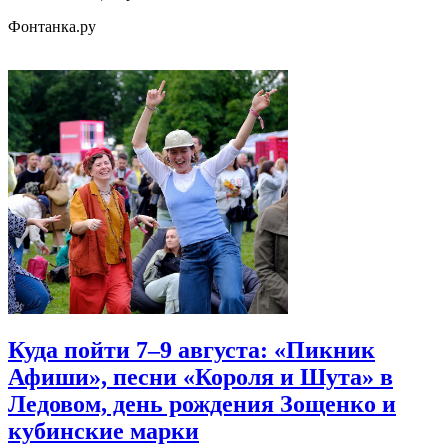
Фонтанка.ру
Куда пойти 7–9 августа: «Пикник
Афиши», песни «Короля и Шута» в
Ледовом, день рождения Зощенко и
кубинские марки