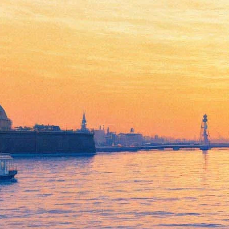
Слепые и слабовидящие
юные музыканты дадут
концерт в Мариинке
10 апреля 2015,
04:54
Версия для печати
12 апреля в 16:00 в Фойе Стравинского Мариинского-2
состоится концерт «Охтинский центр на Театральной» в
рамках проекта «Школы искусств в гостях у Мариинского
театра».
Концерт подготовлен силами учащихся «Музыкальных
классов для слепых и слабовидящих детей» Охтинского
центра эстетического воспитания (ОЦЭВ), посвящен Дню
светлой Пасхи и 90-летию Всероссийского общества слепых.