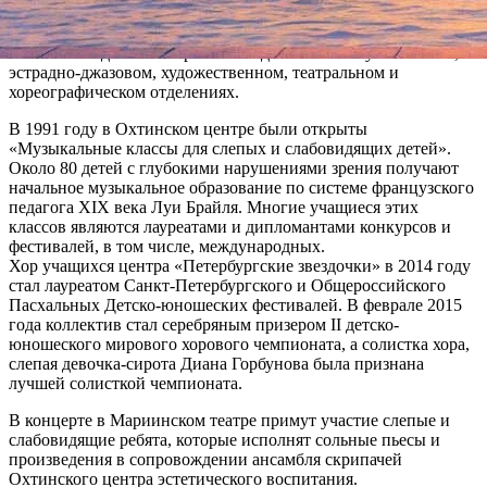
В 2015 году Охтинскому центру эстетического воспитания
исполняется 40 лет. На сегодняшний день здесь обучается
свыше 1700 детей в возрасте от 4 до 18 лет на музыкальном,
эстрадно-джазовом, художественном, театральном и
хореографическом отделениях.
В 1991 году в Охтинском центре были открыты
«Музыкальные классы для слепых и слабовидящих детей».
Около 80 детей с глубокими нарушениями зрения получают
начальное музыкальное образование по системе французского
педагога XIX века Луи Брайля. Многие учащиеся этих
классов являются лауреатами и дипломантами конкурсов и
фестивалей, в том числе, международных.
Хор учащихся центра «Петербургские звездочки» в 2014 году
стал лауреатом Санкт-Петербургского и Общероссийского
Пасхальных Детско-юношеских фестивалей. В феврале 2015
года коллектив стал серебряным призером II детско-
юношеского мирового хорового чемпионата, а солистка хора,
слепая девочка-сирота Диана Горбунова была признана
лучшей солисткой чемпионата.
В концерте в Мариинском театре примут участие слепые и
слабовидящие ребята, которые исполнят сольные пьесы и
произведения в сопровождении ансамбля скрипачей
Охтинского центра эстетического воспитания.