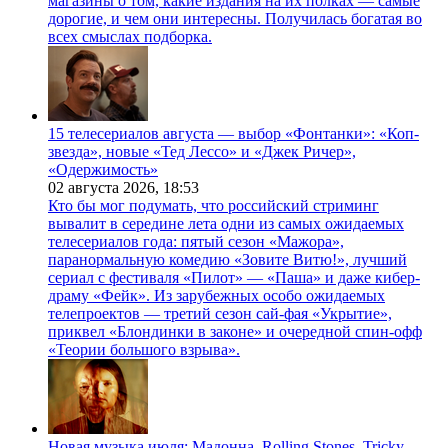
магазины о том, какие издания на их полках — самые
дорогие, и чем они интересны. Получилась богатая во
всех смыслах подборка.
15 телесериалов августа — выбор «Фонтанки»: «Коп-
звезда», новые «Тед Лессо» и «Джек Ричер»,
«Одержимость»
02 августа 2026,
18:53
Кто бы мог подумать, что российский стриминг
вывалит в середине лета одни из самых ожидаемых
телесериалов года: пятый сезон «Мажора»,
паранормальную комедию «Зовите Витю!», лучший
сериал с фестиваля «Пилот» — «Паша» и даже кибер-
драму «Фейк». Из зарубежных особо ожидаемых
телепроектов — третий сезон сай-фая «Укрытие»,
приквел «Блондинки в законе» и очередной спин-офф
«Теории большого взрыва».
Новая музыка июля: Мадонна, Rolling Stones, Tricky,