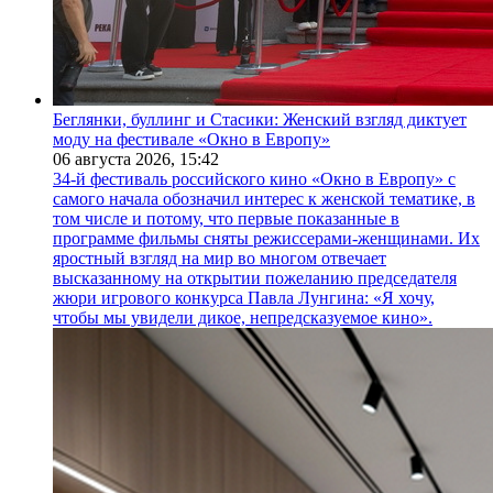
Беглянки, буллинг и Стасики: Женский взгляд диктует
моду на фестивале «Окно в Европу»
06 августа 2026,
15:42
34-й фестиваль российского кино «Окно в Европу» с
самого начала обозначил интерес к женской тематике, в
том числе и потому, что первые показанные в
программе фильмы сняты режиссерами-женщинами. Их
яростный взгляд на мир во многом отвечает
высказанному на открытии пожеланию председателя
жюри игрового конкурса Павла Лунгина: «Я хочу,
чтобы мы увидели дикое, непредсказуемое кино».