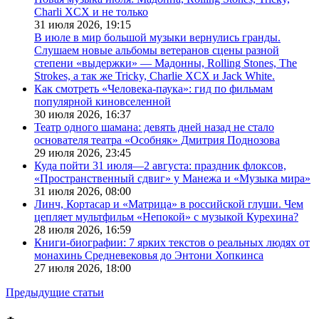
Charli XCX и не только
31 июля 2026,
19:15
В июле в мир большой музыки вернулись гранды.
Слушаем новые альбомы ветеранов сцены разной
степени «выдержки» — Мадонны, Rolling Stones, The
Strokes, а так же Tricky, Charlie XCX и Jack White.
Как смотреть «Человека-паука»: гид по фильмам
популярной киновселенной
30 июля 2026,
16:37
Театр одного шамана: девять дней назад не стало
основателя театра «Особняк» Дмитрия Поднозова
29 июля 2026,
23:45
Куда пойти 31 июля—2 августа: праздник флоксов,
«Пространственный сдвиг» у Манежа и «Музыка мира»
31 июля 2026,
08:00
Линч, Кортасар и «Матрица» в российской глуши. Чем
цепляет мультфильм «Непокой» с музыкой Курехина?
28 июля 2026,
16:59
Книги-биографии: 7 ярких текстов о реальных людях от
монахинь Средневековья до Энтони Хопкинса
27 июля 2026,
18:00
Предыдущие статьи