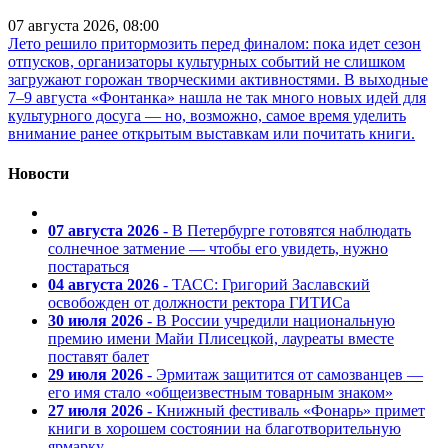
07 августа 2026, 08:00
Лето решило притормозить перед финалом: пока идет сезон
отпусков, организаторы культурных событий не слишком
загружают горожан творческими активностями. В выходные
7–9 августа «Фонтанка» нашла не так много новых идей для
культурного досуга — но, возможно, самое время уделить
внимание ранее открытым выставкам или почитать книги.
Новости
07 августа 2026
- В Петербурге готовятся наблюдать
солнечное затмение — чтобы его увидеть, нужно
постараться
04 августа 2026
- ТАСС: Григорий Заславский
освобожден от должности ректора ГИТИСа
30 июля 2026
- В России учредили национальную
премию имени Майи Плисецкой, лауреаты вместе
поставят балет
29 июля 2026
- Эрмитаж защитится от самозванцев —
его имя стало «общеизвестным товарным знаком»
27 июля 2026
- Книжный фестиваль «Фонарь» примет
книги в хорошем состоянии на благотворительную
ярмарку