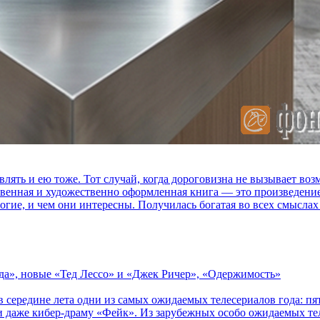
влять и ею тоже. Тот случай, когда дороговизна не вызывает в
ственная и художественно оформленная книга — это произведени
огие, и чем они интересны. Получилась богатая во всех смыслах
зда», новые «Тед Лессо» и «Джек Ричер», «Одержимость»
в середине лета одни из самых ожидаемых телесериалов года: 
 даже кибер-драму «Фейк». Из зарубежных особо ожидаемых тел