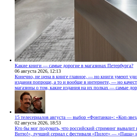
Какие книги — самые дорогие в магазинах Петербурга?
06 августа 2026,
12:13
Конечно, не цена в книге главное, — но книги умеют уди
издания попроще, а то и вообще в интернете, — но каче
магазины о том, какие издания на их полках — самые дор
15 телесериалов августа — выбор «Фонтанки»: «Коп-зве
02 августа 2026,
18:53
Кто бы мог подумать, что российский стриминг вывалит 
Витю!», лучший сериал с фестиваля «Пилот» — «Паша» и