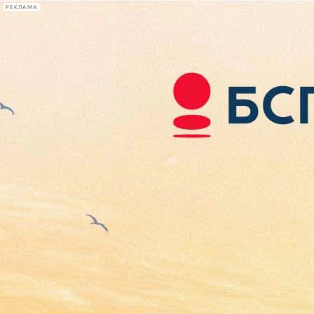
РЕКЛАМА
Афиша Plus
#телегид
Фонтанка.ру
Сегодня:
2026.08.07
20:59
Афиша Plus
кино
спектакли
выставки
концерты
лекции
книги
афиша плюс
новости
+