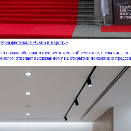
оду на фестивале «Окно в Европу»
го начала обозначил интерес к женской тематике, в том числе 
многом отвечает высказанному на открытии пожеланию председа