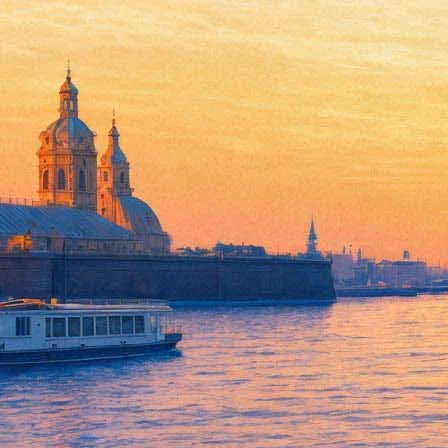
"Битва за Севастополь" стала
06 апреля 2015,
16:38
Версия для печати
Российско-украинская лента "Битва за Севастополь", рассказ
минувший уик-энд 3,26 миллиона долларов и стала лидером по
вышло 2000 копий, еще 300 копий демонстрируется на Украине
На втором месте оказалась комедия Таира Мамедова "Женщины 
Замыкает тройку лидеров фильм "Призрак", главную роль в ко
сообщает
РИА Новости
.