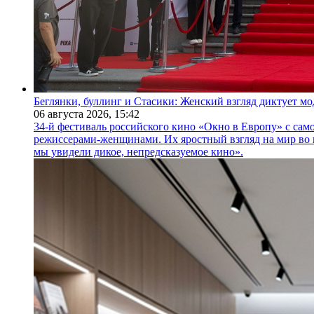
Беглянки, буллинг и Стасики: Женский взгляд диктует м
06 августа 2026,
15:42
34-й фестиваль российского кино «Окно в Европу» с само
режиссерами-женщинами. Их яростный взгляд на мир во 
мы увидели дикое, непредсказуемое кино».