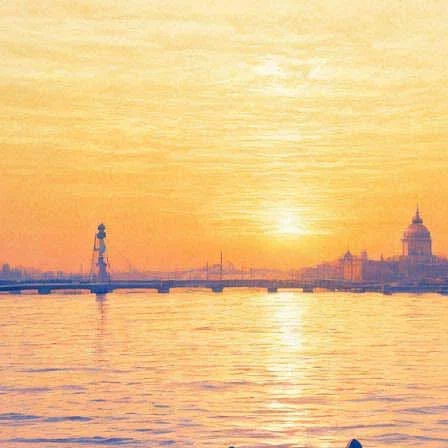
 лидером российского проката
ывающая о судьбе легендарного снайпера времен Второй Мирово
 кассовым сборам. Напомним, что бюджет фильма составил 124 м
.
против мужчин", ее сборы за минувшие выходные составляют 1,
тором исполнил Федор Бондарчук: в минувшие выходные лента за