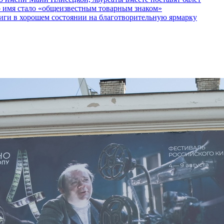
о имя стало «общеизвестным товарным знаком»
ги в хорошем состоянии на благотворительную ярмарку