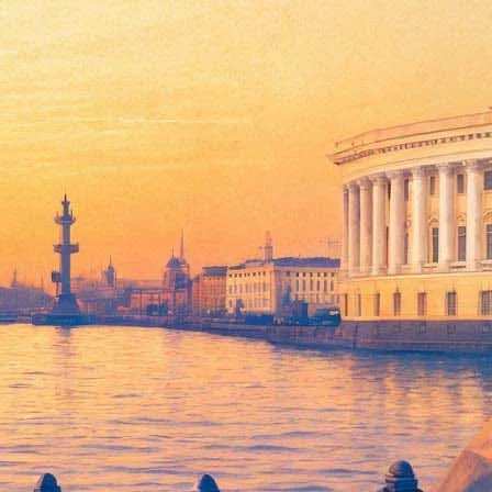
 по сборам
й Людмилы Павличенко, убившей 309 фашистов, заработала за
иллиона рублей в ценах 2012 года, на российский экран
49 миллиона долларов (всего около 1,66 миллиона долларов).
работала 1,39 миллиона долларов (всего 5,43 миллиона),