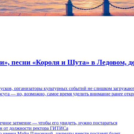
и», песни «Короля и Шута» в Ледовом, 
пусков, организаторы культурных событий не слишком загружаю
осуга — но, возможно, самое время уделить внимание ранее отк
ечное затмение — чтобы его увидеть, нужно постараться
ен от должности ректора ГИТИСа
 имени Майи Плисецкой, лауреаты вместе поставят балет