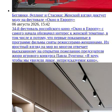
Беглянки, буллинг и Стасики: Женский взгляд диктует
моду на фестивале «Окно в Европу»
06 августа 2026,
15:42
34-й фестиваль российского кино «Окно в Европу» с
самого начала обозначил интерес к женской тематике, в
том числе и потому, что первые показанные в
программе фильмы сняты режиссерами-женщинами. Их
яростный взгляд на мир во многом отвечает
высказанному на открытии пожеланию председателя
жюри игрового конкурса Павла Лунгина: «Я хочу,
чтобы мы увидели дикое, непредсказуемое кино».