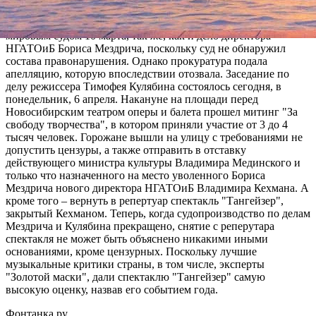
Напомним, что дело режиссера Кулябина было закрыто
мировым судом 10 марта, так же, как и дело директора
НГАТОиБ Бориса Мездрича, поскольку суд не обнаружил
состава правонарушения. Однако прокуратура подала
апелляцию, которую впоследствии отозвала. Заседание по
делу режиссера Тимофея Кулябина состоялось сегодня, в
понедельник, 6 апреля. Накануне на площади перед
Новосибирским театром оперы и балета прошел митинг "За
свободу творчества", в котором приняли участие от 3 до 4
тысяч человек. Горожане вышли на улицу с требованиями не
допустить цензуры, а также отправить в отставку
действующего министра культуры Владимира Мединского и
только что назначенного на место уволенного Бориса
Мездрича нового директора НГАТОиБ Владимира Кехмана. А
кроме того – вернуть в репертуар спектакль "Тангейзер",
закрытый Кехманом. Теперь, когда судопроизводство по делам
Мездрича и Кулябина прекращено, снятие с реперутара
спектакля не может быть объяснено никакими иными
основаниями, кроме цензурных. Поскольку лучшие
музыкальные критики страны, в том числе, эксперты
"Золотой маски", дали спектаклю "Тангейзер" самую
высокую оценку, назвав его событием года.
Фонтанка.ру