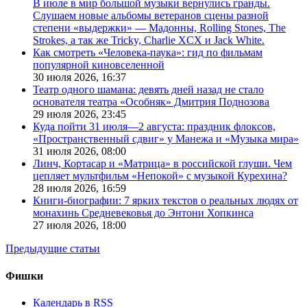
В июле в мир большой музыки вернулись гранды.
Слушаем новые альбомы ветеранов сцены разной
степени «выдержки» — Мадонны, Rolling Stones, The
Strokes, а так же Tricky, Charlie XCX и Jack White.
Как смотреть «Человека-паука»: гид по фильмам
популярной киновселенной
30 июля 2026,
16:37
Театр одного шамана: девять дней назад не стало
основателя театра «Особняк» Дмитрия Поднозова
29 июля 2026,
23:45
Куда пойти 31 июля—2 августа: праздник флоксов,
«Пространственный сдвиг» у Манежа и «Музыка мира»
31 июля 2026,
08:00
Линч, Кортасар и «Матрица» в российской глуши. Чем
цепляет мультфильм «Непокой» с музыкой Курехина?
28 июля 2026,
16:59
Книги-биографии: 7 ярких текстов о реальных людях от
монахинь Средневековья до Энтони Хопкинса
27 июля 2026,
18:00
Предыдущие статьи
Фишки
Календарь в RSS