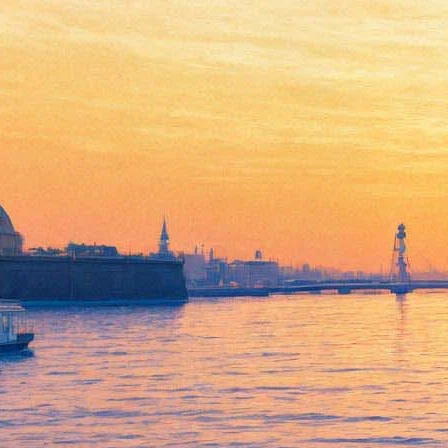
Судебное производство по
делу режиссера "Тангейзера"
прекращено полностью
06 апреля 2015,
13:51
Версия для печати
Административное судопроизводство по делу Тимофея
Кулябина, режиссера спектакля "Тангейзер", поставленного в
Новосибирском театре оперы и балета, превращено
полностью. В прошлый четверг зампрокурора Новосибирска
Игорь Стасюлис отозвал апелляцию на решение мирового
суда о закрытии дела, возбужденного по ч. 2 ст. 5.26 КоАП РФ
«Умышленное публичное осквернение религиозной или
богослужебной литературы, предметов религиозного
почитания, знаков или эмблем мировоззренческой символики
и атрибутики либо их порча или уничтожение».