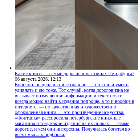
Какие книги — самые дорогие в магазинах Петербурга?
06 августа 2026,
12:13
Конечно, не цена в книге главное, — но книги умеют
удивлять и ею тоже. Тот случай, когда дороговизна не
вызывает возмущения: информацию и текст почти
всегда можно найти в издания попроще, а то и вообще в
интернете, — но качественная и художественно
оформленная книга — это произведение искусства.
«Фонтанка» расспросила петербургские книжные
магазины о том, какие издания на их полках — самые
дорогие, и чем они интересны. Получилась богатая во
всех смыслах подборка.