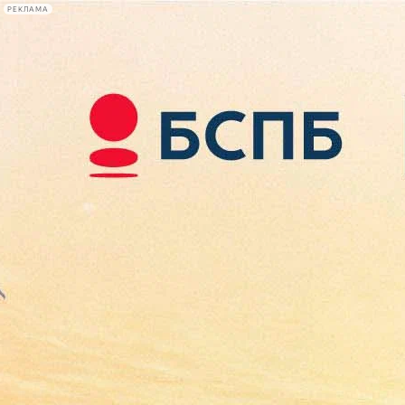
РЕКЛАМА
Афиша Plus
#телегид
Фонтанка.ру
Сегодня:
2026.08.10
08:41
Афиша Plus
кино
спектакли
выставки
концерты
лекции
книги
афиша плюс
новости
+