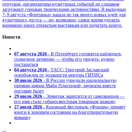
отпусков, организаторы культурных событий не слишком
загружают горожан творческими активностями. В выходные
7–9 августа «Фонтанка» нашла не так много новых идей для
культурного досуга — но, возможно, самое время уделить
внимание ранее открытым выставкам или почитать книги.
Новости
07 августа 2026
- В Петербурге готовятся наблюдать
солнечное затмение — чтобы его увидеть, нужно
постараться
04 августа 2026
- ТАСС: Григорий Заславский
освобожден от должности ректора ГИТИСа
30 июля 2026
- В России учредили национальную
премию имени Майи Плисецкой, лауреаты вместе
поставят балет
29 июля 2026
- Эрмитаж защитится от самозванцев —
его имя стало «общеизвестным товарным знаком»
27 июля 2026
- Книжный фестиваль «Фонарь» примет
книги в хорошем состоянии на благотворительную
ярмарку