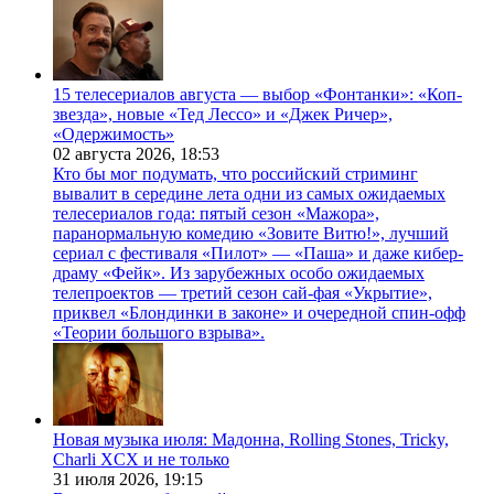
15 телесериалов августа — выбор «Фонтанки»: «Коп-
звезда», новые «Тед Лессо» и «Джек Ричер»,
«Одержимость»
02 августа 2026,
18:53
Кто бы мог подумать, что российский стриминг
вывалит в середине лета одни из самых ожидаемых
телесериалов года: пятый сезон «Мажора»,
паранормальную комедию «Зовите Витю!», лучший
сериал с фестиваля «Пилот» — «Паша» и даже кибер-
драму «Фейк». Из зарубежных особо ожидаемых
телепроектов — третий сезон сай-фая «Укрытие»,
приквел «Блондинки в законе» и очередной спин-офф
«Теории большого взрыва».
Новая музыка июля: Мадонна, Rolling Stones, Tricky,
Charli XCX и не только
31 июля 2026,
19:15