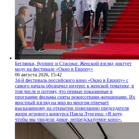
Беглянки, буллинг и Стасики: Женский взгляд диктует
моду на фестивале «Окно в Европу»
06 августа 2026,
15:42
34-й фестиваль российского кино «Окно в Европу» с
самого начала обозначил интерес к женской тематике, в
том числе и потому, что первые показанные в
программе фильмы сняты режиссерами-женщинами. Их
яростный взгляд на мир во многом отвечает
высказанному на открытии пожеланию председателя
жюри игрового конкурса Павла Лунгина: «Я хочу,
чтобы мы увидели дикое, непредсказуемое кино».