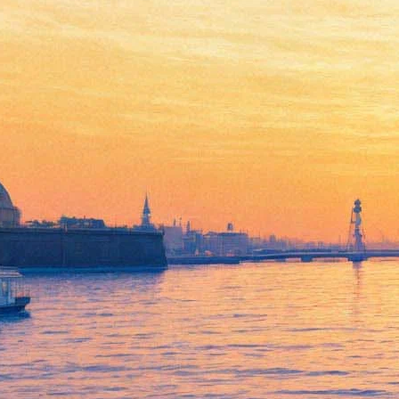
Кукольный театр цесаревича
Алексея вернулся в Царское
Село
03 апреля 2015,
03:26
Версия для печати
Смотреть фоторепортаж
Музей-заповедник "Царское Село" продемонстрировал