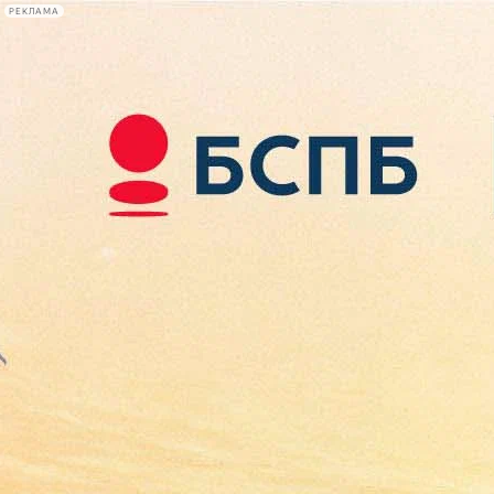
РЕКЛАМА
Афиша Plus
#телегид
Фонтанка.ру
Сегодня:
2026.08.09
14:20
Афиша Plus
кино
спектакли
выставки
концерты
лекции
книги
афиша плюс
новости
+