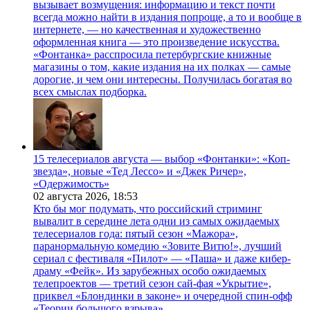
вызывает возмущения: информацию и текст почти
всегда можно найти в издания попроще, а то и вообще в
интернете, — но качественная и художественно
оформленная книга — это произведение искусства.
«Фонтанка» расспросила петербургские книжные
магазины о том, какие издания на их полках — самые
дорогие, и чем они интересны. Получилась богатая во
всех смыслах подборка.
15 телесериалов августа — выбор «Фонтанки»: «Коп-
звезда», новые «Тед Лессо» и «Джек Ричер»,
«Одержимость»
02 августа 2026,
18:53
Кто бы мог подумать, что российский стриминг
вывалит в середине лета одни из самых ожидаемых
телесериалов года: пятый сезон «Мажора»,
паранормальную комедию «Зовите Витю!», лучший
сериал с фестиваля «Пилот» — «Паша» и даже кибер-
драму «Фейк». Из зарубежных особо ожидаемых
телепроектов — третий сезон сай-фая «Укрытие»,
приквел «Блондинки в законе» и очередной спин-офф
«Теории большого взрыва».