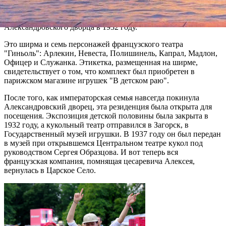
экспонаты кукольного театра, принадлежавшего сыну
Николая II цесаревичу Алексею, который был вывезен из
Александровского дворца в 1932 году.
Это ширма и семь персонажей французского театра
"Гиньоль": Арлекин, Невеста, Полишинель, Капрал, Мадлон,
Офицер и Служанка. Этикетка, размещенная на ширме,
свидетельствует о том, что комплект был приобретен в
парижском магазине игрушек "В детском раю".
После того, как императорская семья навсегда покинула
Александровский дворец, эта резиденция была открыта для
посещения. Экспозиция детской половины была закрыта в
1932 году, а кукольный театр отправился в Загорск, в
Государственный музей игрушки. В 1937 году он был передан
в музей при открывшемся Центральном театре кукол под
руководством Сергея Образцова. И вот теперь вся
французская компания, помнящая цесаревича Алексея,
вернулась в Царское Село.