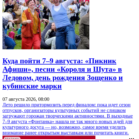
Куда пойти 7–9 августа: «Пикник
Афиши», песни «Короля и Шута» в
Ледовом, день рождения Зощенко и
кубинские марки
07 августа 2026, 08:00
Лето решило притормозить перед финалом: пока идет сезон
отпусков, организаторы культурных событий не слишком
загружают горожан творческими активностями. В выходные
7–9 августа «Фонтанка» нашла не так много новых идей для
культурного досуга — но, возможно, самое время уделить
внимание ранее открытым выставкам или почитать книги.
РЕКЛАМА