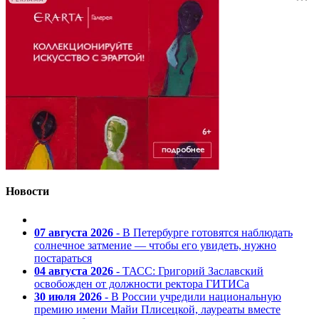
Новости
07 августа 2026
- В Петербурге готовятся наблюдать
солнечное затмение — чтобы его увидеть, нужно
постараться
04 августа 2026
- ТАСС: Григорий Заславский
освобожден от должности ректора ГИТИСа
30 июля 2026
- В России учредили национальную
премию имени Майи Плисецкой, лауреаты вместе