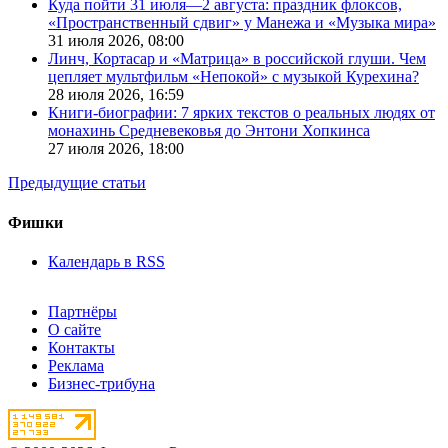
Куда пойти 31 июля—2 августа: праздник флоксов,
«Пространственный сдвиг» у Манежа и «Музыка мира»
31 июля 2026,
08:00
Линч, Кортасар и «Матрица» в российской глуши. Чем
цепляет мультфильм «Непокой» с музыкой Курехина?
28 июля 2026,
16:59
Книги-биографии: 7 ярких текстов о реальных людях от
монахинь Средневековья до Энтони Хопкинса
27 июля 2026,
18:00
Предыдущие статьи
Фишки
Календарь в RSS
Партнёры
О сайте
Контакты
Реклама
Бизнес-трибуна