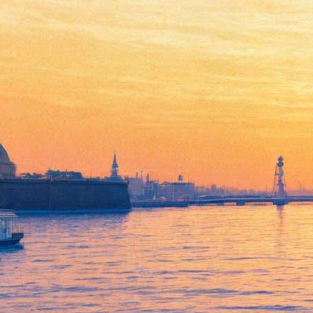
Иван Краско расскажет о
труженицах блокадного
Ленинграда
31 марта 2015,
13:13
Версия для печати
Режиссеры Феликс Эскин и Виктор Бутурлин снимают на
студии "Ленфильм" ленту "Одна на всех". Проект,
поддержанный министерством культуры и Законодательным
собранием Санкт-Петербурга, рассказывает о ленинградках,
спасавших своим трудом блокадный город.
Виктор Бутурлин сказал об идее фильма следующее: "Мы
искали такой ракурс, чтобы рассказать об энергии
сопротивления, о том, как нарастала и развивалась сила
людей, которые грудью встали за родной город. Вот об этих