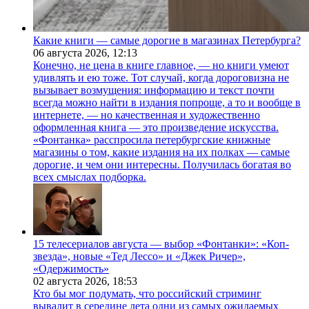
Какие книги — самые дорогие в магазинах Петербурга?
06 августа 2026,
12:13
Конечно, не цена в книге главное, — но книги умеют
удивлять и ею тоже. Тот случай, когда дороговизна не
вызывает возмущения: информацию и текст почти
всегда можно найти в издания попроще, а то и вообще в
интернете, — но качественная и художественно
оформленная книга — это произведение искусства.
«Фонтанка» расспросила петербургские книжные
магазины о том, какие издания на их полках — самые
дорогие, и чем они интересны. Получилась богатая во
всех смыслах подборка.
15 телесериалов августа — выбор «Фонтанки»: «Коп-
звезда», новые «Тед Лессо» и «Джек Ричер»,
«Одержимость»
02 августа 2026,
18:53
Кто бы мог подумать, что российский стриминг
вывалит в середине лета одни из самых ожидаемых