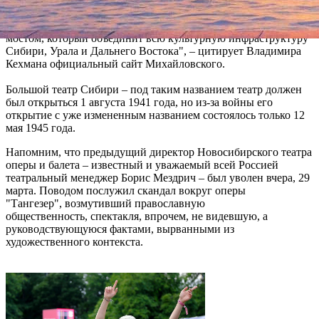
открывают огромные возможности. Мне представляется, что
новосибирский театр может и должен стать своего рода
мостом, который объединит всю культурную инфраструктуру
Сибири, Урала и Дальнего Востока", – цитирует Владимира
Кехмана официальный сайт Михайловского.
Большой театр Сибири – под таким названием театр должен
был открыться 1 августа 1941 года, но из-за войны его
открытие с уже измененным названием состоялось только 12
мая 1945 года.
Напомним, что предыдущий директор Новосибирского театра
оперы и балета – известный и уважаемый всей Россией
театральный менеджер Борис Мездрич – был уволен вчера, 29
марта. Поводом послужил скандал вокруг оперы
"Тангезер", возмутивший православную
общественность, спектакля, впрочем, не видевшую, а
руководствующуюся фактами, вырванными из
художественного контекста.