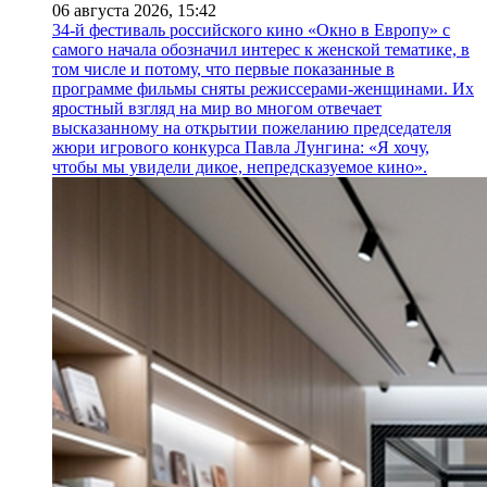
06 августа 2026,
15:42
34-й фестиваль российского кино «Окно в Европу» с
самого начала обозначил интерес к женской тематике, в
том числе и потому, что первые показанные в
программе фильмы сняты режиссерами-женщинами. Их
яростный взгляд на мир во многом отвечает
высказанному на открытии пожеланию председателя
жюри игрового конкурса Павла Лунгина: «Я хочу,
чтобы мы увидели дикое, непредсказуемое кино».