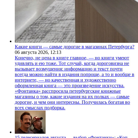
Какие книги — самые дорогие в магазинах Петербурга?
06 августа 2026,
12:13
Конечно, не цена в книге главное, — но книги умеют
удивлять и ею тоже. Тот случай, когда дороговизна не
вызывает возмущения: информацию и текст почти
всегда можно найти в издания попроще, а то и вообще в
интернете, — но качественная и художественно
оформленная книга — это произведение искусства.
«Фонтанка» расспросила петербургские книжные
магазины о том, какие издания на их полках — самые
дорогие, и чем они интересны. Получилась богатая во
всех смыслах подборка.
15 телесериалов августа — выбор «Фонтанки»: «Коп-