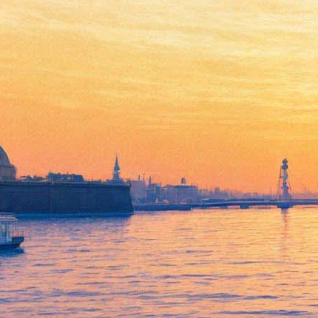
Кехман переименует
Новосибирский оперный
театр в Большой театр
Сибири
30 марта 2015,
14:59
Версия для печати
Директор Михайловского и Новосибирского театров оперы и
балета планирует начать свою работу в Сибири с возвращения
НГАТОиБу исторического названия – Большой театр Сибири.
Об этом сообщает официальный
сайт
Михайловского театра.
"Те культурные институты, которые есть в столице Сибири, а
это, наряду с театром, – филармония, консерватория,
хореографическое училище, детские музыкальные школы –