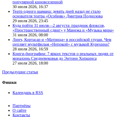
популярной киновселенной
30 июля 2026,
16:37
Театр одного шамана: девять дней назад не стало
основателя театра «Особняк» Дмитрия Поднозова
29 июля 2026,
23:45
Куда пойти 31 июля—2 августа: праздник флоксов,
«Пространственный сдвиг» у Манежа и «Музыка мира»
31 июля 2026,
08:00
Линч, Кортасар и «Матрица» в российской глуши. Чем
цепляет мультфильм «Непокой» с музыкой Курехина?
28 июля 2026,
16:59
Книги-биографии: 7 ярких текстов о реальных людях от
монахинь Средневековья до Энтони Хопкинса
27 июля 2026,
18:00
Предыдущие статьи
Фишки
Календарь в RSS
Партнёры
О сайте
Контакты