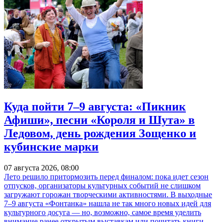
Куда пойти 7–9 августа: «Пикник
Афиши», песни «Короля и Шута» в
Ледовом, день рождения Зощенко и
кубинские марки
07 августа 2026, 08:00
Лето решило притормозить перед финалом: пока идет сезон
отпусков, организаторы культурных событий не слишком
загружают горожан творческими активностями. В выходные
7–9 августа «Фонтанка» нашла не так много новых идей для
культурного досуга — но, возможно, самое время уделить
внимание ранее открытым выставкам или почитать книги.