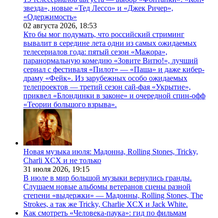
звезда», новые «Тед Лессо» и «Джек Ричер»,
«Одержимость»
02 августа 2026,
18:53
Кто бы мог подумать, что российский стриминг
вывалит в середине лета одни из самых ожидаемых
телесериалов года: пятый сезон «Мажора»,
паранормальную комедию «Зовите Витю!», лучший
сериал с фестиваля «Пилот» — «Паша» и даже кибер-
драму «Фейк». Из зарубежных особо ожидаемых
телепроектов — третий сезон сай-фая «Укрытие»,
приквел «Блондинки в законе» и очередной спин-офф
«Теории большого взрыва».
Новая музыка июля: Мадонна, Rolling Stones, Tricky,
Charli XCX и не только
31 июля 2026,
19:15
В июле в мир большой музыки вернулись гранды.
Слушаем новые альбомы ветеранов сцены разной
степени «выдержки» — Мадонны, Rolling Stones, The
Strokes, а так же Tricky, Charlie XCX и Jack White.
Как смотреть «Человека-паука»: гид по фильмам