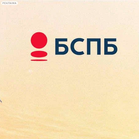
РЕКЛАМА
Афиша Plus
#телегид
Фонтанка.ру
Сегодня:
2026.08.08
01:32
Афиша Plus
кино
спектакли
выставки
концерты
лекции
книги
афиша плюс
новости
+