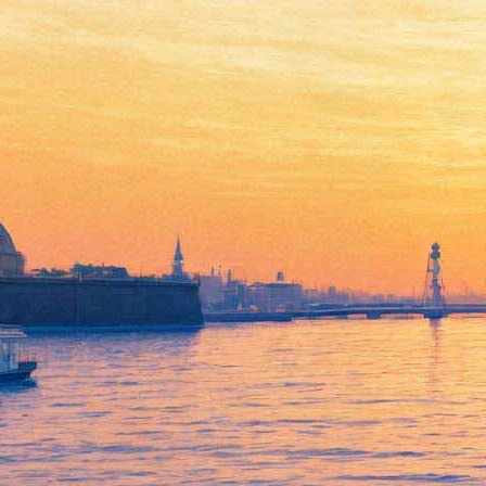
Новосибирский «Тангейзер»:
победа или промежуточный
финиш?