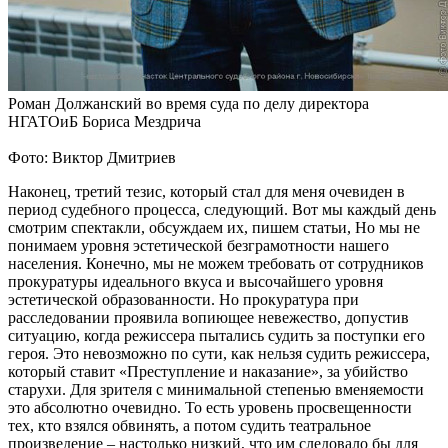
Роман Должанский во время суда по делу директора
НГАТОиБ Бориса Мездрича
Фото: Виктор Дмитриев
Наконец, третий тезис, который стал для меня очевиден в
период судебного процесса, следующий. Вот мы каждый день
смотрим спектакли, обсуждаем их, пишем статьи, Но мы не
понимаем уровня эстетической безграмотности нашего
населения. Конечно, мы не можем требовать от сотрудников
прокуратуры идеального вкуса и высочайшего уровня
эстетической образованности. Но прокуратура при
расследовании проявила вопиющее невежество, допустив
ситуацию, когда режиссера пытались судить за поступки его
героя. Это невозможно по сути, как нельзя судить режиссера,
который ставит «Преступление и наказание», за убийство
старухи. Для зрителя с минимальной степенью вменяемости
это абсолютно очевидно. То есть уровень просвещенности
тех, кто взялся обвинять, а потом судить театральное
произведение – настолько низкий, что им следовало бы для