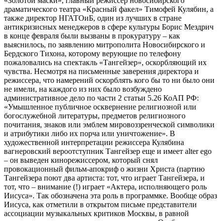
«Золотой маски», главный режиссер новосибирского
драматического театра «Красный факел» Тимофей Кулябин, а
также директор НГАТОиБ, один из лучших в стране
антикризисных менеджеров в сфере культуры Борис Мездрич
в конце февраля были вызваны в прокуратуру – как
выяснилось, по заявлению митрополита Новосибирского и
Бердского Тихона, которому верующие по телефону
пожаловались на спектакль «Тангейзер», оскорбляющий их
чувства. Несмотря на письменные заверения директора и
режиссера, что намерений оскорблять кого бы то ни было они
не имели, на каждого из них было возбуждено
административное дело по части 2 статьи 5.26 КоАП РФ:
«Умышленное публичное осквернение религиозной или
богослужебной литературы, предметов религиозного
почитания, знаков или эмблем мировоззренческой символики
и атрибутики либо их порча или уничтожение». В
художественной интерпретации режиссера Кулябина
вагнеровский вероотступник Тангейзер еще и имеет alter ego
– он выведен кинорежиссером, который снял
провокационный фильм-апокриф о жизни Христа (партию
Тангейзера поют два артиста: тот, что играет Тангейзера, и
тот, что – внимание (!) играет «Актера, исполняющего роль
Иисуса». Так обозначена эта роль в программке. Вообще образ
Иисуса, как отметили в открытом письме представители
ассоциации музыкальных критиков Москвы, в равной