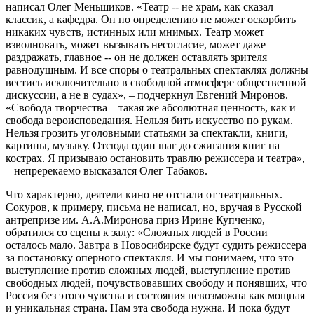
написал Олег Меньшиков. «Театр -- не храм, как сказал
классик, а кафедра. Он по определению не может оскорбить
никаких чувств, истинных или мнимых. Театр может
взволновать, может вызывать несогласие, может даже
раздражать, главное -- он не должен оставлять зрителя
равнодушным. И все споры о театральных спектаклях должны
вестись исключительно в свободной атмосфере общественной
дискуссии, а не в судах», – подчеркнул Евгений Миронов.
«Свобода творчества – такая же абсолютная ценность, как и
свобода вероисповедания. Нельзя бить искусство по рукам.
Нельзя грозить уголовными статьями за спектакли, книги,
картины, музыку. Отсюда один шаг до сжигания книг на
кострах. Я призываю остановить травлю режиссера и театра»,
– непререкаемо высказался Олег Табаков.
Что характерно, деятели кино не отстали от театральных.
Сокуров, к примеру, письма не написал, но, вручая в Русской
антрепризе им. А.А.Миронова приз Ирине Купченко,
обратился со сцены к залу: «Сложных людей в России
осталось мало. Завтра в Новосибирске будут судить режиссера
за постановку оперного спектакля. И мы понимаем, что это
выступление против сложных людей, выступление против
свободных людей, почувствовавших свободу и понявших, что
Россия без этого чувства и состояния невозможна как мощная
и уникальная страна. Нам эта свобода нужна. И пока будут