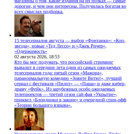
магазины о том, какие издания на их полках — самые
дорогие, и чем они интересны. Получилась богатая во
всех смыслах подборка.
15 телесериалов августа — выбор «Фонтанки»: «Коп-
звезда», новые «Тед Лессо» и «Джек Ричер»,
«Одержимость»
02 августа 2026,
18:53
Кто бы мог подумать, что российский стриминг
вывалит в середине лета одни из самых ожидаемых
телесериалов года: пятый сезон «Мажора»,
паранормальную комедию «Зовите Витю!», лучший
сериал с фестиваля «Пилот» — «Паша» и даже кибер-
драму «Фейк». Из зарубежных особо ожидаемых
телепроектов — третий сезон сай-фая «Укрытие»,
приквел «Блондинки в законе» и очередной спин-офф
«Теории большого взрыва».