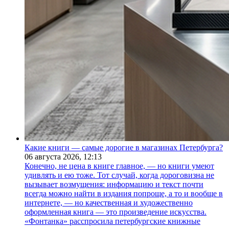
Какие книги — самые дорогие в магазинах Петербурга?
06 августа 2026,
12:13
Конечно, не цена в книге главное, — но книги умеют
удивлять и ею тоже. Тот случай, когда дороговизна не
вызывает возмущения: информацию и текст почти
всегда можно найти в издания попроще, а то и вообще в
интернете, — но качественная и художественно
оформленная книга — это произведение искусства.
«Фонтанка» расспросила петербургские книжные