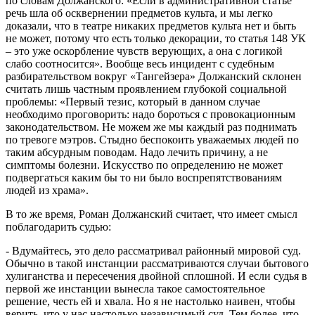
по словам Должанского: «Если в административной статье
речь шла об осквернении предметов культа, и мы легко
доказали, что в театре никаких предметов культа нет и быть
не может, потому что есть только декорации, то статья 148 УК
– это уже оскорбление чувств верующих, а она с логикой
слабо соотносится». Вообще весь инцидент с судебным
разбирательством вокруг «Тангейзера» Должанский склонен
считать лишь частным проявлением глубокой социальной
проблемы: «Первый тезис, который в данном случае
необходимо проговорить: надо бороться с провокационным
законодательством. Не можем же мы каждый раз поднимать
по тревоге мэтров. Стыдно беспокоить уважаемых людей по
таким абсурдным поводам. Надо лечить причину, а не
симптомы болезни. Искусство по определению не может
подвергаться каким бы то ни было воспрепятствованиям
людей из храма».
В то же время, Роман Должанский считает, что имеет смысл
поблагодарить судью:
- Вдумайтесь, это дело рассматривал районный мировой суд.
Обычно в такой инстанции рассматриваются случаи бытового
хулиганства и пересечения двойной сплошной. И если судья в
первой же инстанции вынесла такое самостоятельное
решение, честь ей и хвала. Но я не настолько наивен, чтобы
верить, что у нас настолько независимый суд. Тем более, что