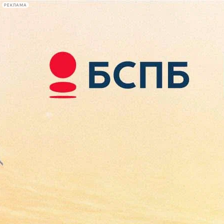
РЕКЛАМА
Афиша Plus
#телегид
Фонтанка.ру
Сегодня:
2026.08.07
15:30
Афиша Plus
кино
спектакли
выставки
концерты
лекции
книги
афиша плюс
новости
+