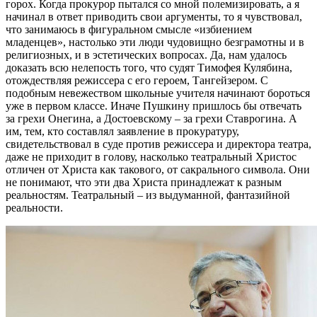
горох. Когда прокурор пытался со мной полемизировать, а я
начинал в ответ приводить свои аргументы, то я чувствовал,
что занимаюсь в фигуральном смысле «избиением
младенцев», настолько эти люди чудовищно безграмотны и в
религиозных, и в эстетических вопросах. Да, нам удалось
доказать всю нелепость того, что судят Тимофея Кулябина,
отождествляя режиссера с его героем, Тангейзером. С
подобным невежеством школьные учителя начинают бороться
уже в первом классе. Иначе Пушкину пришлось бы отвечать
за грехи Онегина, а Достоевскому – за грехи Ставрогина. А
им, тем, кто составлял заявление в прокуратуру,
свидетельствовал в суде против режиссера и директора театра,
даже не приходит в голову, насколько театральный Христос
отличен от Христа как такового, от сакрального символа. Они
не понимают, что эти два Христа принадлежат к разным
реальностям. Театральный – из выдуманной, фантазийной
реальности.