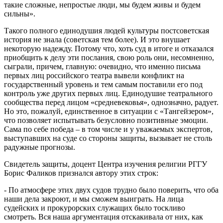
такие сложные, непростые люди, мы будем живы и будем
сильны».
Такого полного единодушия людей культуры постсоветская
история не знала (советская тем более). И это внушает
некоторую надежду. Потому что, хоть суд в итоге и отказался
приобщить к делу эти послания, свою роль они, несомненно,
сыграли, причем, главную: очевидно, что именно письма
первых лиц российского театра вывели конфликт на
государственный уровень и тем самым поставили его под
контроль уже других первых лиц. Единодушие театрального
сообщества перед лицом «средневековья», однозначно, радует.
Но это, пожалуй, единственное в ситуации с «Тангейзером»,
что позволяет испытывать безусловно позитивные эмоции.
Сама по себе победа – в том числе и у уважаемых экспертов,
выступавших на суде со стороны защиты, вызывает не столь
радужные прогнозы.
Свидетель защиты, доцент Центра изучения религии РГГУ
Борис Фаликов признался автору этих строк:
- По атмосфере этих двух судов трудно было поверить, что оба
наши дела закроют, и мы сможем выиграть. На лица
судейских и прокурорских служащих было тоскливо
смотреть. Вся наша аргументация отскакивала от них, как