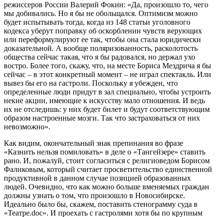
режиссеров России Валерий Фокин: «Да, произошло то, чего
мы добивались. Но я бы не обольщался. Оптимизм можно
будет испытывать тогда, когда из 148 статьи уголовного
кодекса уберут поправку об оскорблении чувств верующих
или переформулируют ее так, чтобы она стала юридически
доказательной. А вообще поляризованность, расколотость
общества сейчас такая, что я бы радовался, но держал ухо
востро. Более того, скажу, что, на месте Бориса Мездрича я бы
сейчас – в этот конкретный момент – не играл спектакль. Или
вывез бы его на гастроли. Поскольку я убежден, что
определенные люди придут в зал специально, чтобы устроить
некие акции, имеющие к искусству мало отношения. И ведь
их не отследишь: у них будет билет и будут соответствующим
образом настроенные мозги. Так что застраховаться от них
невозможно».
Как видим, окончательный знак препинания во фразе
«Казнить нельзя помиловать» в деле о «Тангейзере» ставить
рано. И, пожалуй, стоит согласиться с религиоведом Борисом
Фаликовым, который считает просветительство единственной
продуктивной в данном случае позицией образованных
людей. Очевидно, что как можно больше вменяемых граждан
должны узнать о том, что произошло в Новосибирске.
Идеально было бы, скажем, поставить стенограмму суда в
«Театре.doc». И проехать с гастролями хотя бы по крупным