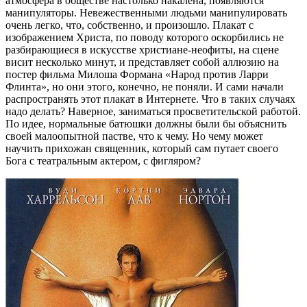
атмосфера в обществе настолько накалена, появляются
манипуляторы. Невежественными людьми манипулировать
очень легко, что, собственно, и произошло. Плакат с
изображением Христа, по поводу которого оскорбились не
разбирающиеся в искусстве христиане-неофиты, на сцене
висит несколько минут, и представляет собой аллюзию на
постер фильма Милоша Формана «Народ против Ларри
Флинта», но они этого, конечно, не поняли. И сами начали
распространять этот плакат в Интернете. Что в таких случаях
надо делать? Наверное, заниматься просветительской работой.
По идее, нормальные батюшки должны были бы объяснить
своей малоопытной пастве, что к чему. Но чему может
научить прихожан священник, который сам путает своего
Бога с театральным актером, с фигляром?