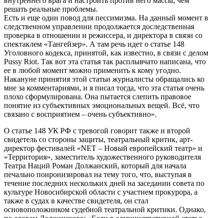
внутреннего врага и настроить против него массы, чем
решать реальные проблемы.
Есть и еще один повод для пессимизма. На данный момент в
следственном управлении продолжается доследственная
проверка в отношении и режиссера, и директора в связи со
спектаклем «Тангейзер». А там речь идет о статье 148
Уголовного кодекса, принятой, как известно, в связи с делом
Pussy Riot. Так вот эта статья так расплывчато написана, что
ее в любой момент можно применить к кому угодно.
Накануне принятия этой статьи журналисты обращались ко
мне за комментариями, и я писал тогда, что эта статья очень
плохо сформулирована. Она пытается слепить правовое
понятие из субъективных эмоциональных вещей. Всё, что
связано с восприятием – очень субъективно».
О статье 148 УК РФ с тревогой говорит также и второй
свидетель со стороны защиты, театральный критик, арт-
директор фестивалей «NET – Новый европейский театр» и
«Территория», заместитель художественного руководителя
Театра Наций Роман Должанский, который для начала
печально поиронизировал на тему того, что, выступая в
течение последних нескольких дней на заседании совета по
культуре Новосибирской области с участием прокурора, а
также в судах в качестве свидетеля, он стал
основоположником судебной театральной критики. Однако,