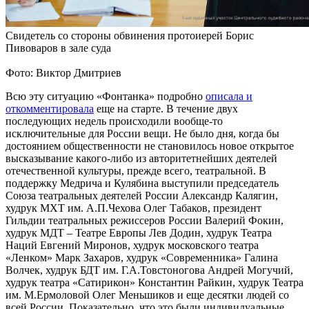
Свидетель со стороны обвинения протоиерей Борис
Пивоваров в зале суда
Фото: Виктор Дмитриев
Всю эту ситуацию «Фонтанка» подробно
описала и
откомментировала
еще на старте. В течение двух
последующих недель происходили вообще-то
исключительные для России вещи. Не было дня, когда бы
достоянием общественности не становилось новое открытое
высказывание какого-либо из авторитетнейших деятелей
отечественной культуры, прежде всего, театральной. В
поддержку Медрича и Кулябина выступили председатель
Союза театральных деятелей России Александр Калягин,
худрук МХТ им. А.П.Чехова Олег Табаков, президент
Гильдии театральных режиссеров России Валерий Фокин,
худрук МДТ – Театре Европы Лев Додин, худрук Театра
Наций Евгений Миронов, худрук московского театра
«Ленком» Марк Захаров, худрук «Современника» Галина
Волчек, худрук БДТ им. Г.А.Товстоногова Андрей Могучий,
худрук театра «Сатирикон» Константин Райкин, худрук Театра
им. М.Ермоловой Олег Меньшиков и еще десятки людей со
всей России. Показательно, что это были индивидуальные