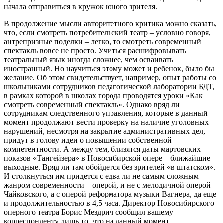
начала отправиться в кружок юного зрителя.
В продолжение мысли авторитетного критика можно сказать,
что, если смотреть потребительский театр – условно говоря,
антрепризные поделки – легко, то смотреть современный
спектакль вовсе не просто. Учиться расшифровывать
театральный язык иногда сложнее, чем осваивать
иностранный. Но научиться этому может и ребенок, было бы
желание. Об этом свидетельствует, например, опыт работы со
школьниками сотрудников педагогической лаборатории БДТ,
в рамках которой в школах города проводятся уроки «Как
смотреть современный спектакль». Однако вряд ли
сотрудникам следственного управления, которые в данный
момент продолжают вести проверку на наличие уголовных
нарушений, несмотря на закрытие административных дел,
придут в голову идеи о повышении собственной
компетентности. А между тем, близятся даты мартовских
показов «Тангейзера» в Новосибирской опере – ближайшие
выходные. Вряд ли там обойдется без зрителей «в штатском».
И столкнуться им придется с едва ли не самым сложным
жанром современности – оперой, и не с мелодичной оперой
Чайковского, а с оперой реформатора музыки Вагнера, да еще
и продолжительностью в 4,5 часа. Директор Новосибирского
оперного театра Борис Мездрич сообщил вашему
корреспонденту лишь то, что на данный момент