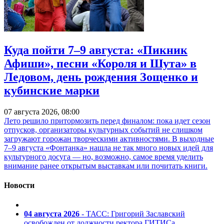
Куда пойти 7–9 августа: «Пикник
Афиши», песни «Короля и Шута» в
Ледовом, день рождения Зощенко и
кубинские марки
07 августа 2026, 08:00
Лето решило притормозить перед финалом: пока идет сезон
отпусков, организаторы культурных событий не слишком
загружают горожан творческими активностями. В выходные
7–9 августа «Фонтанка» нашла не так много новых идей для
культурного досуга — но, возможно, самое время уделить
внимание ранее открытым выставкам или почитать книги.
Новости
04 августа 2026
- ТАСС: Григорий Заславский
освобожден от должности ректора ГИТИСа