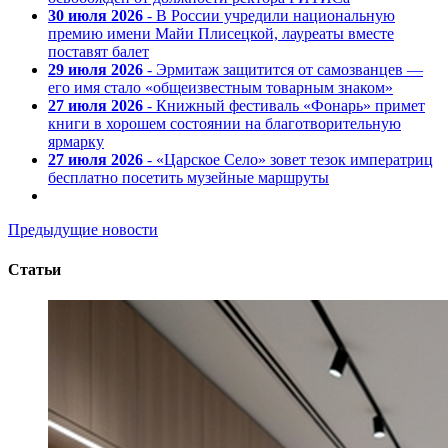
30 июля 2026
- В России учредили национальную
премию имени Майи Плисецкой, лауреаты вместе
поставят балет
29 июля 2026
- Эрмитаж защитится от самозванцев —
его имя стало «общеизвестным товарным знаком»
27 июля 2026
- Книжный фестиваль «Фонарь» примет
книги в хорошем состоянии на благотворительную
ярмарку
27 июля 2026
- «Царское Село» зовет тезок императриц
бесплатно посетить музейные маршруты
Предыдущие новости
Статьи