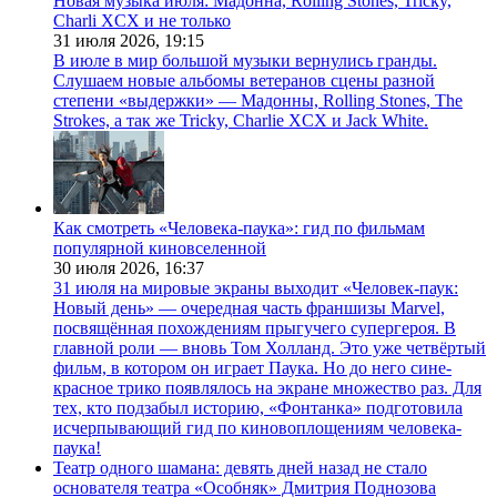
Новая музыка июля: Мадонна, Rolling Stones, Tricky,
Charli XCX и не только
31 июля 2026,
19:15
В июле в мир большой музыки вернулись гранды.
Слушаем новые альбомы ветеранов сцены разной
степени «выдержки» — Мадонны, Rolling Stones, The
Strokes, а так же Tricky, Charlie XCX и Jack White.
Как смотреть «Человека-паука»: гид по фильмам
популярной киновселенной
30 июля 2026,
16:37
31 июля на мировые экраны выходит «Человек-паук:
Новый день» — очередная часть франшизы Marvel,
посвящённая похождениям прыгучего супергероя. В
главной роли — вновь Том Холланд. Это уже четвёртый
фильм, в котором он играет Паука. Но до него сине-
красное трико появлялось на экране множество раз. Для
тех, кто подзабыл историю, «Фонтанка» подготовила
исчерпывающий гид по киновоплощениям человека-
паука!
Театр одного шамана: девять дней назад не стало
основателя театра «Особняк» Дмитрия Поднозова