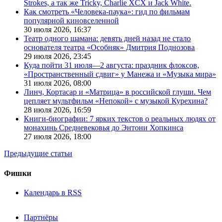
Strokes, а так же Tricky, Charlie XCX и Jack White.
Как смотреть «Человека-паука»: гид по фильмам
популярной киновселенной
30 июля 2026,
16:37
Театр одного шамана: девять дней назад не стало
основателя театра «Особняк» Дмитрия Поднозова
29 июля 2026,
23:45
Куда пойти 31 июля—2 августа: праздник флоксов,
«Пространственный сдвиг» у Манежа и «Музыка мира»
31 июля 2026,
08:00
Линч, Кортасар и «Матрица» в российской глуши. Чем
цепляет мультфильм «Непокой» с музыкой Курехина?
28 июля 2026,
16:59
Книги-биографии: 7 ярких текстов о реальных людях от
монахинь Средневековья до Энтони Хопкинса
27 июля 2026,
18:00
Предыдущие статьи
Фишки
Календарь в RSS
Партнёры