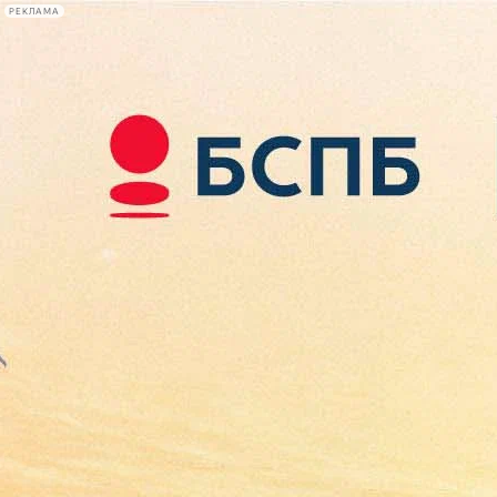
РЕКЛАМА
Афиша Plus
#телегид
Фонтанка.ру
Сегодня:
2026.08.07
23:13
Афиша Plus
кино
спектакли
выставки
концерты
лекции
книги
афиша плюс
новости
+