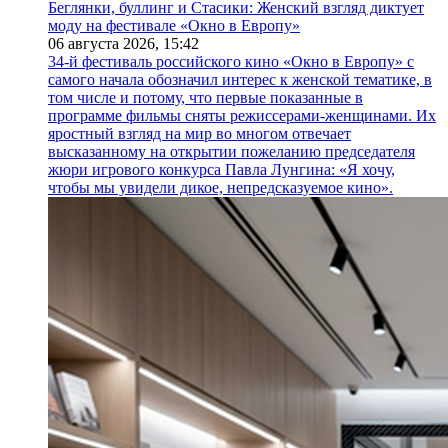
Беглянки, буллинг и Стасики: Женский взгляд диктует
моду на фестивале «Окно в Европу»
06 августа 2026,
15:42
34-й фестиваль российского кино «Окно в Европу» с
самого начала обозначил интерес к женской тематике, в
том числе и потому, что первые показанные в
программе фильмы сняты режиссерами-женщинами. Их
яростный взгляд на мир во многом отвечает
высказанному на открытии пожеланию председателя
жюри игрового конкурса Павла Лунгина: «Я хочу,
чтобы мы увидели дикое, непредсказуемое кино».