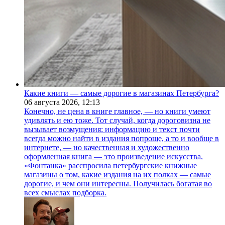
Какие книги — самые дорогие в магазинах Петербурга?
06 августа 2026,
12:13
Конечно, не цена в книге главное, — но книги умеют
удивлять и ею тоже. Тот случай, когда дороговизна не
вызывает возмущения: информацию и текст почти
всегда можно найти в издания попроще, а то и вообще в
интернете, — но качественная и художественно
оформленная книга — это произведение искусства.
«Фонтанка» расспросила петербургские книжные
магазины о том, какие издания на их полках — самые
дорогие, и чем они интересны. Получилась богатая во
всех смыслах подборка.