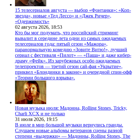
15 телесериалов августа — выбор «Фонтанки»: «Коп-
звезда», новые «Тед Лессо» и «Джек Ричер»,
«Одержимость»
02 августа 2026,
18:53
Кто бы мог подумать, что российский стриминг
вывалит в середине лета одни из самых ожидаемых
телесериалов года: пятый сезон «Мажора»,
паранормальную комедию «Зовите Витю!», лучший
сериал с фестиваля «Пилот» — «Паша» и даже кибер-
драму «Фейк». Из зарубежных особо ожидаемых
телепроектов — третий сезон сай-фая «Укрытие»,
приквел «Блондинки в законе» и очередной спин-офф
«Теории большого взрыва».
Новая музыка июля: Мадонна, Rolling Stones, Tricky,
Charli XCX и не только
31 июля 2026,
19:15
В июле в мир большой музыки вернулись гранды.
Слушаем новые альбомы ветеранов сцены разной
степени «выдержки» — Мадонны, Rolling Stones, The