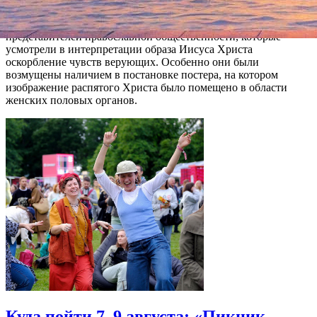
Напомним, что премьера «Тангейзера» возмутила
представителей православной общественности, которые
усмотрели в интерпретации образа Иисуса Христа
оскорбление чувств верующих. Особенно они были
возмущены наличием в постановке постера, на котором
изображение распятого Христа было помещено в области
женских половых органов.
Куда пойти 7–9 августа: «Пикник