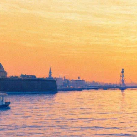
Дело в отношении директора
Новосибирского театра
оперы и балета по опере
"Тангейзер" прекращено
10 марта 2015,
12:44
Версия для печати
Мировой суд Центрального района Новосибирска прекратил
административное дело в отношении директора
Новосибирского академического театра оперы и балета
Бориса Мездрича, который был обвинен в осквернении
предметов религиозного почитания, допустив к показу
постановку оперы Вагнера «Тангейзер» режиссером
Тимофеем Кулябиным. В отношении самого Кулябина
аналогичное решение еще не принято.