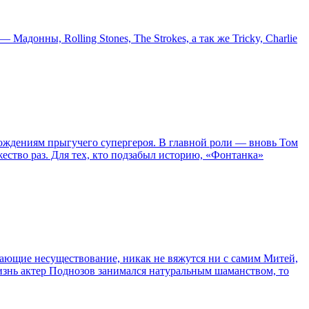
онны, Rolling Stones, The Strokes, а так же Tricky, Charlie
ождениям прыгучего супергероя. В главной роли — вновь Том
жество раз. Для тех, кто подзабыл историю, «Фонтанка»
сывающие несуществование, никак не вяжутся ни с самим Митей,
жизнь актер Поднозов занимался натуральным шаманством, то