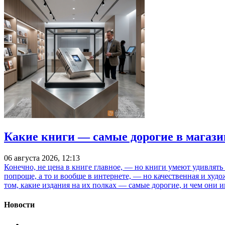
Какие книги — самые дорогие в магази
06 августа 2026, 12:13
Конечно, не цена в книге главное, — но книги умеют удивлять
попроще, а то и вообще в интернете, — но качественная и ху
том, какие издания на их полках — самые дорогие, и чем они и
Новости