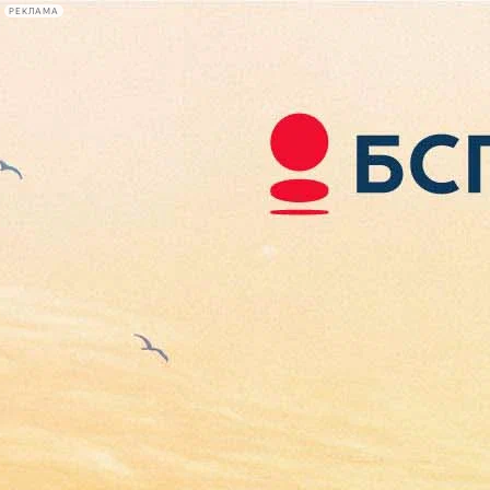
РЕКЛАМА
Афиша Plus
#телегид
Фонтанка.ру
Сегодня:
2026.08.07
05:22
Афиша Plus
кино
спектакли
выставки
концерты
лекции
книги
афиша плюс
новости
+