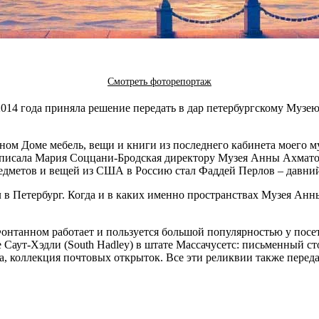
Смотреть фоторепортаж
014 года приняла решение передать в дар петербургскому Муз
ом Доме мебель, вещи и книги из последнего кабинета моего м
– написала Мария Соццани-Бродская директору Музея Анны Ахма
предметов и вещей из США в Россию стал Фаддей Перлов – давн
л в Петербург. Когда и в каких именно пространствах Музея Ан
онтанном работает и пользуется большой популярностью у пос
Саут-Хэдли (South Hadley) в штате Массачусетс: письменный стол
а, коллекция почтовых открыток. Все эти реликвии также перед