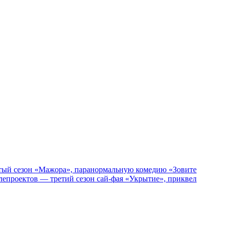
пятый сезон «Мажора», паранормальную комедию «Зовите
епроектов — третий сезон сай-фая «Укрытие», приквел