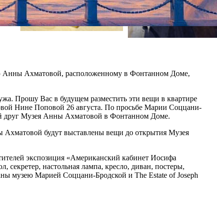
ею Анны Ахматовой, расположенному в Фонтанном Доме,
ужа. Прошу Вас в будущем разместить эти вещи в квартире
товой Нине Поповой 26 августа. По просьбе Марии Соццани-
ий друг Музея Анны Ахматовой в Фонтанном Доме.
ны Ахматовой будут выставлены вещи до открытия Музея
етителей экспозиция «Американский кабинет Иосифа
, секретер, настольная лампа, кресло, диван, постеры,
аны музею Марией Соццани-Бродской и The Estate of Joseph