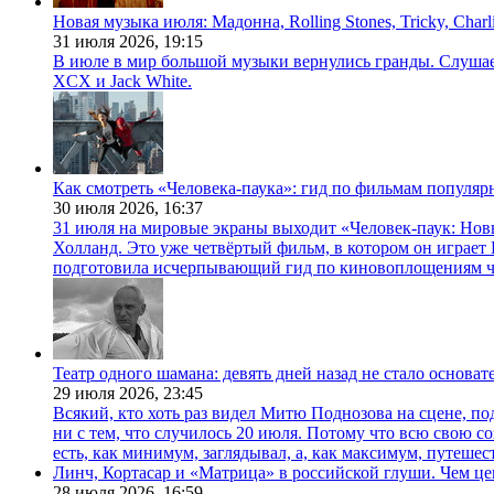
Новая музыка июля: Мадонна, Rolling Stones, Tricky, Char
31 июля 2026,
19:15
В июле в мир большой музыки вернулись гранды. Слушаем 
XCX и Jack White.
Как смотреть «Человека-паука»: гид по фильмам популя
30 июля 2026,
16:37
31 июля на мировые экраны выходит «Человек-паук: Нов
Холланд. Это уже четвёртый фильм, в котором он играет 
подготовила исчерпывающий гид по киновоплощениям ч
Театр одного шамана: девять дней назад не стало основа
29 июля 2026,
23:45
Всякий, кто хоть раз видел Митю Поднозова на сцене, по
ни с тем, что случилось 20 июля. Потому что всю свою 
есть, как минимум, заглядывал, а, как максимум, путешест
Линч, Кортасар и «Матрица» в российской глуши. Чем ц
28 июля 2026,
16:59