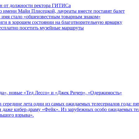
ен от должности ректора ГИТИСа
 имени Майи Плисецкой, лауреаты вместе поставят балет
о имя стало «общеизвестным товарным знаком»
ги в хорошем состоянии на благотворительную ярмарку
бесплатно посетить музейные маршруты
зда», новые «Тед Лессо» и «Джек Ричер», «Одержимость»
в середине лета одни из самых ожидаемых телесериалов года: 
 даже кибер-драму «Фейк». Из зарубежных особо ожидаемых тел
льшого взрыва».