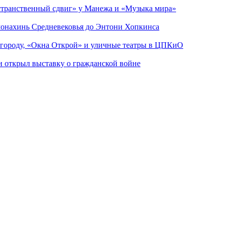
странственный сдвиг» у Манежа и «Музыка мира»
 монахинь Средневековья до Энтони Хопкинса
 городу, «Окна Открой» и уличные театры в ЦПКиО
ии открыл выставку о гражданской войне