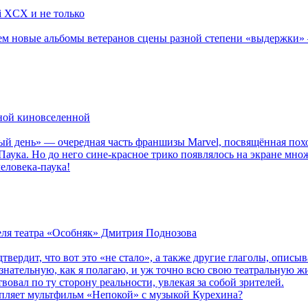
li XCX и не только
новые альбомы ветеранов сцены разной степени «выдержки» — Мад
рной киновселенной
ый день» — очередная часть франшизы Marvel, посвящённая пох
Паука. Но до него сине-красное трико появлялось на экране мно
еловека-паука!
теля театра «Особняк» Дмитрия Поднозова
дтвердит, что вот это «не стало», а также другие глаголы, опи
сознательную, как я полагаю, и уж точно всю свою театральную 
вовал по ту сторону реальности, увлекая за собой зрителей.
епляет мультфильм «Непокой» с музыкой Курехина?