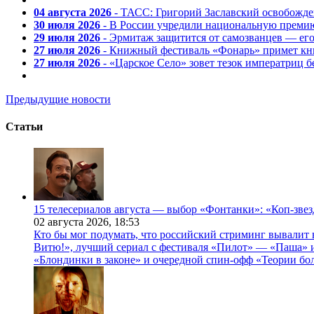
04 августа 2026
- ТАСС: Григорий Заславский освобожд
30 июля 2026
- В России учредили национальную премию
29 июля 2026
- Эрмитаж защитится от самозванцев — ег
27 июля 2026
- Книжный фестиваль «Фонарь» примет кни
27 июля 2026
- «Царское Село» зовет тезок императриц 
Предыдущие новости
Статьи
15 телесериалов августа — выбор «Фонтанки»: «Коп-зве
02 августа 2026,
18:53
Кто бы мог подумать, что российский стриминг вывалит 
Витю!», лучший сериал с фестиваля «Пилот» — «Паша» и
«Блондинки в законе» и очередной спин-офф «Теории бо