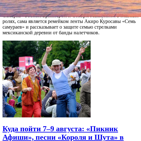
Напомним, что вышедшая в 1960 году «Великолепная
Семерка» с Юлом Бриннером и Стиврм Маккуином в главных
ролях, сама является ремейком ленты Акиро Куросавы «Семь
самураев» и рассказывает о защите семью стрелками
мексиканской деревни от банды налетчиков.
Куда пойти 7–9 августа: «Пикник
Афиши», песни «Короля и Шута» в