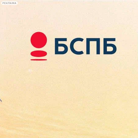
РЕКЛАМА
Афиша Plus
#телегид
Фонтанка.ру
Сегодня:
2026.08.09
10:19
Афиша Plus
кино
спектакли
выставки
концерты
лекции
книги
афиша плюс
новости
+