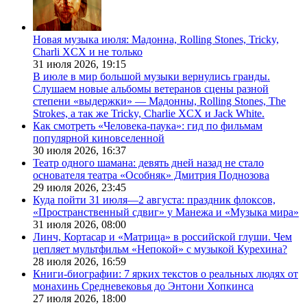
Новая музыка июля: Мадонна, Rolling Stones, Tricky,
Charli XCX и не только
31 июля 2026,
19:15
В июле в мир большой музыки вернулись гранды.
Слушаем новые альбомы ветеранов сцены разной
степени «выдержки» — Мадонны, Rolling Stones, The
Strokes, а так же Tricky, Charlie XCX и Jack White.
Как смотреть «Человека-паука»: гид по фильмам
популярной киновселенной
30 июля 2026,
16:37
Театр одного шамана: девять дней назад не стало
основателя театра «Особняк» Дмитрия Поднозова
29 июля 2026,
23:45
Куда пойти 31 июля—2 августа: праздник флоксов,
«Пространственный сдвиг» у Манежа и «Музыка мира»
31 июля 2026,
08:00
Линч, Кортасар и «Матрица» в российской глуши. Чем
цепляет мультфильм «Непокой» с музыкой Курехина?
28 июля 2026,
16:59
Книги-биографии: 7 ярких текстов о реальных людях от
монахинь Средневековья до Энтони Хопкинса
27 июля 2026,
18:00