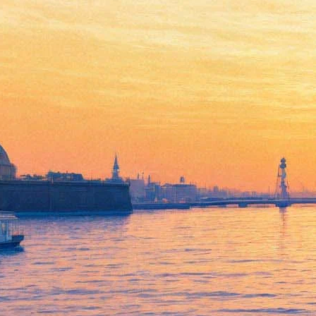
Итан Хоук и Дензел
Вашингтон снимутся в
ремейке «Великолепной
семерки»
05 марта 2015,
05:35
Версия для печати
Снимать новую версию знаменитого вестерна будет
киностудия Metro-Goldwin-Mayer, сообщает издание
Variety
.
Режиссером ленты станет американец Антуан Фукуа,
известный по фильму «Тренировочный день», в котором
также сыграли Итан Хоук и Дензел Вашингтон. В новой
версии «Великолепной семерки» к ним присоединятся актеры
Кристофер Претт и Хейли Баннет.