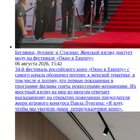
Беглянки, буллинг и Стасики: Женский взгляд диктует
моду на фестивале «Окно в Европу»
06 августа 2026,
15:42
34-й фестиваль российского кино «Окно в Европу» с
самого начала обозначил интерес к женской тематике, в
том числе и потому, что первые показанные в
программе фильмы сняты режиссерами-женщинами. Их
яростный взгляд на мир во многом отвечает
высказанному на открытии пожеланию председателя
жюри игрового конкурса Павла Лунгина: «Я хочу,
чтобы мы увидели дикое, непредсказуемое кино».