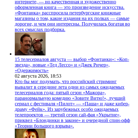
интернете, — но качественная и художественно
оформленная книга — это произведение искусства.
«Фонтанка» расспросила петербургские книжные
магазины о том, какие издания на их полках — самые
дорогие, и чем они интересны. Получилась богатая во
всех смыслах подборка.
15 телесериалов августа — выбор «Фонтанки»: «Коп-
звезда», новые «Тед Лессо» и «Джек Ричер»,
«Одержимость»
02 августа 2026,
18:53
Кто бы мог подумать, что российский стриминг
вывалит в середине лета одни из самых ожидаемых
телесериалов года: пятый сезон «Мажора»,
паранормальную комедию «Зовите Витю!», лучший
сериал с фестиваля «Пилот» — «Паша» и даже кибер-
драму «Фейк». Из зарубежных особо ожидаемых
телепроектов — третий сезон сай-фая «Укрытие»,
приквел «Блондинки в законе» и очередной спин-офф
«Теории большого взрыва».