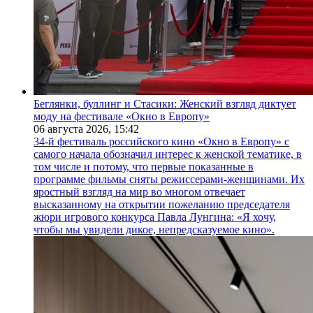
Беглянки, буллинг и Стасики: Женский взгляд диктует
моду на фестивале «Окно в Европу»
06 августа 2026,
15:42
34-й фестиваль российского кино «Окно в Европу» с
самого начала обозначил интерес к женской тематике, в
том числе и потому, что первые показанные в
программе фильмы сняты режиссерами-женщинами. Их
яростный взгляд на мир во многом отвечает
высказанному на открытии пожеланию председателя
жюри игрового конкурса Павла Лунгина: «Я хочу,
чтобы мы увидели дикое, непредсказуемое кино».