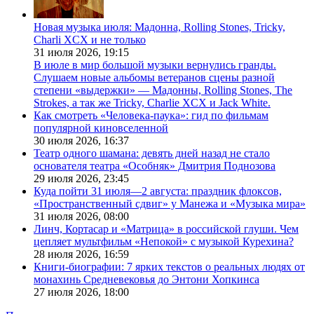
Новая музыка июля: Мадонна, Rolling Stones, Tricky,
Charli XCX и не только
31 июля 2026,
19:15
В июле в мир большой музыки вернулись гранды.
Слушаем новые альбомы ветеранов сцены разной
степени «выдержки» — Мадонны, Rolling Stones, The
Strokes, а так же Tricky, Charlie XCX и Jack White.
Как смотреть «Человека-паука»: гид по фильмам
популярной киновселенной
30 июля 2026,
16:37
Театр одного шамана: девять дней назад не стало
основателя театра «Особняк» Дмитрия Поднозова
29 июля 2026,
23:45
Куда пойти 31 июля—2 августа: праздник флоксов,
«Пространственный сдвиг» у Манежа и «Музыка мира»
31 июля 2026,
08:00
Линч, Кортасар и «Матрица» в российской глуши. Чем
цепляет мультфильм «Непокой» с музыкой Курехина?
28 июля 2026,
16:59
Книги-биографии: 7 ярких текстов о реальных людях от
монахинь Средневековья до Энтони Хопкинса
27 июля 2026,
18:00