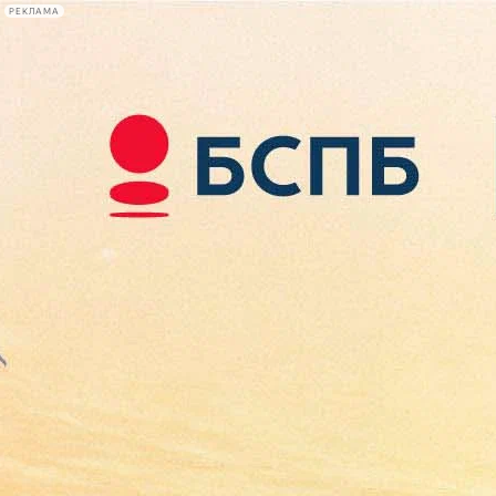
РЕКЛАМА
Афиша Plus
#телегид
Фонтанка.ру
Сегодня:
2026.08.08
18:28
Афиша Plus
кино
спектакли
выставки
концерты
лекции
книги
афиша плюс
новости
+