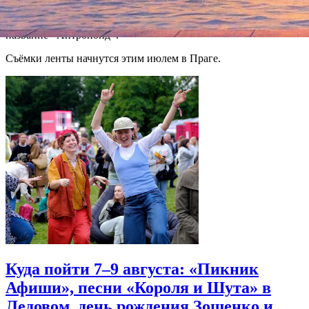
подготовку в Великобритании и десантируются на родине с
тем, чтобы убить Гейдриха. Их задание носит кодовое
название «Антропоид».
Съёмки ленты начнутся этим июлем в Праге.
Куда пойти 7–9 августа: «Пикник
Афиши», песни «Короля и Шута» в
Ледовом, день рождения Зощенко и