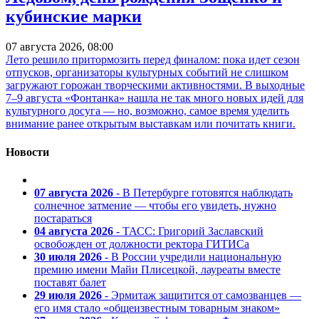
кубинские марки
07 августа 2026, 08:00
Лето решило притормозить перед финалом: пока идет сезон
отпусков, организаторы культурных событий не слишком
загружают горожан творческими активностями. В выходные
7–9 августа «Фонтанка» нашла не так много новых идей для
культурного досуга — но, возможно, самое время уделить
внимание ранее открытым выставкам или почитать книги.
Новости
07 августа 2026
- В Петербурге готовятся наблюдать
солнечное затмение — чтобы его увидеть, нужно
постараться
04 августа 2026
- ТАСС: Григорий Заславский
освобожден от должности ректора ГИТИСа
30 июля 2026
- В России учредили национальную
премию имени Майи Плисецкой, лауреаты вместе
поставят балет
29 июля 2026
- Эрмитаж защитится от самозванцев —
его имя стало «общеизвестным товарным знаком»