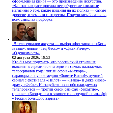
оформленная книга — это произведение искусства.
«Фонтанка» расспросила петербургские книжные
магазины о том, какие издания на их полках — самые
дорогие, и чем они интересны. Получилась богатая во
всех смыслах подборка.
15 телесериалов августа — выбор «Фонтанки»: «Коп-
звезда», новые «Тед Лессо» и «Джек Ричер»,
«Одержимость»
02 августа 2026,
18:53
Кто бы мог подумать, что российский стриминг
вывалит в середине лета одни из самых ожидаемых
телесериалов года: пятый сезон «Мажора»,
паранормальную комедию «Зовите Витю!», лучший
сериал с фестиваля «Пилот» — «Паша» и даже кибер-
драму «Фейк». Из зарубежных особо ожидаемых
телепроектов — третий сезон сай-фая «Укрытие»,
приквел «Блондинки в законе» и очередной спин-офф
«Теории большого взрыва».