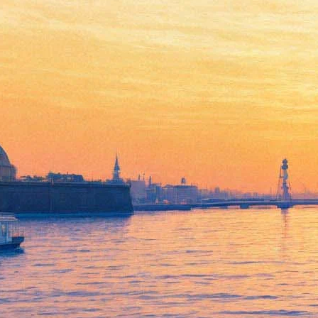
Джейми Дорнан исполнит
главную роль в военном
триллере «Антропоид»
04 марта 2015,
16:01
Версия для печати
Звезда нашумевшего фильма «Пятьдесят оттенков серого»
Джейми Дорнан снимется в триллере «Антропоид», действие
которого будет развиваться в годы Второй мировой войны.
Как пишет издание
Variety
, режиссером ленты станет Шон
Эллис, также в фильме примет участие актер Киллиан Мёрфи.
Сюжет ленты рассказывает о покушении на генерала СС
Рейнхарда Гейдриха, который руководил группировкой
немецких войск в Чехословакии и получил кличку
«Пражский мясник». Два солдата чешской армии проходят