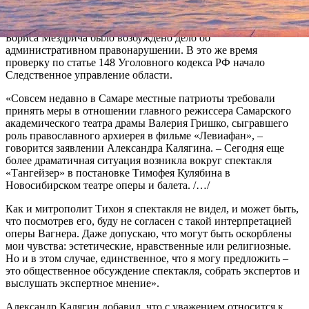
февраля по результатам обращения митрополита
Новосибирского и Бердского Тихона в прокуратуру, против
режиссера спектакля Тимофея Кулябина и директора театра
Бориса Мездрича было возбуждено дело об
административном правонарушении. В это же время
проверку по статье 148 Уголовного кодекса РФ начало
Следственное управление области.
«Совсем недавно в Самаре местные патриоты требовали
принять меры в отношении главного режиссера Самарского
академического театра драмы Валерия Гришко, сыгравшего
роль православного архиерея в фильме «Левиафан», –
говорится заявлении Александра Калягина. – Сегодня еще
более драматичная ситуация возникла вокруг спектакля
«Тангейзер» в постановке Тимофея Кулябина в
Новосибирском театре оперы и балета. /…/
Как и митрополит Тихон я спектакля не видел, и может быть,
что посмотрев его, буду не согласен с такой интерпретацией
оперы Вагнера. Даже допускаю, что могут быть оскорблены
мои чувства: эстетические, нравственные или религиозные.
Но и в этом случае, единственное, что я могу предложить –
это общественное обсуждение спектакля, собрать экспертов и
выслушать экспертное мнение».
Александр Калягин добавил, что с уважением относится к