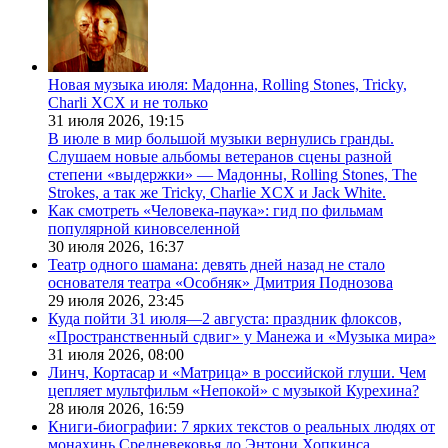
Новая музыка июля: Мадонна, Rolling Stones, Tricky,
Charli XCX и не только
31 июля 2026,
19:15
В июле в мир большой музыки вернулись гранды.
Слушаем новые альбомы ветеранов сцены разной
степени «выдержки» — Мадонны, Rolling Stones, The
Strokes, а так же Tricky, Charlie XCX и Jack White.
Как смотреть «Человека-паука»: гид по фильмам
популярной киновселенной
30 июля 2026,
16:37
Театр одного шамана: девять дней назад не стало
основателя театра «Особняк» Дмитрия Поднозова
29 июля 2026,
23:45
Куда пойти 31 июля—2 августа: праздник флоксов,
«Пространственный сдвиг» у Манежа и «Музыка мира»
31 июля 2026,
08:00
Линч, Кортасар и «Матрица» в российской глуши. Чем
цепляет мультфильм «Непокой» с музыкой Курехина?
28 июля 2026,
16:59
Книги-биографии: 7 ярких текстов о реальных людях от
монахинь Средневековья до Энтони Хопкинса