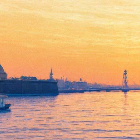
Александр Калягин: Церковь
имеет достаточный
авторитет, чтобы не
прибегать к помощи
прокуратуры
02 марта 2015,
01:09
Версия для печати
Председатель Союза театральных деятелей России Александр
Калягин обнародовал на
сайте
СТД РФ свое мнение по
поводу
ситуации
, сложившейся вокруг спектакля
«Тангейзер», который поставил в Новосибирском оперном
театре режиссер Тимофей Кулябин. Напомним, что в конце