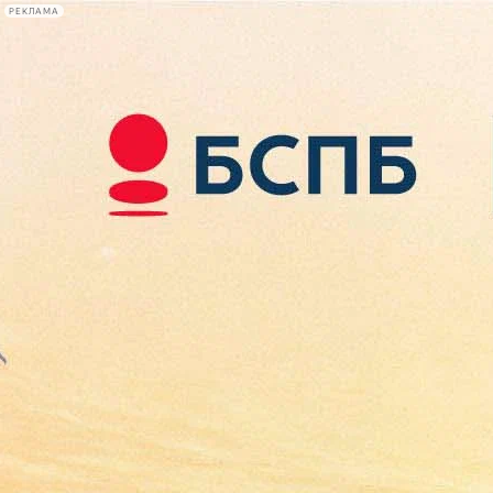
РЕКЛАМА
Афиша Plus
#телегид
Фонтанка.ру
Сегодня:
2026.08.08
14:53
Афиша Plus
кино
спектакли
выставки
концерты
лекции
книги
афиша плюс
новости
+