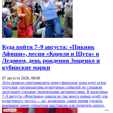
Куда пойти 7–9 августа: «Пикник
Афиши», песни «Короля и Шута» в
Ледовом, день рождения Зощенко и
кубинские марки
07 августа 2026, 08:00
Лето решило притормозить перед финалом: пока идет сезон
отпусков, организаторы культурных событий не слишком
загружают горожан творческими активностями. В выходные
7–9 августа «Фонтанка» нашла не так много новых идей для
культурного досуга — но, возможно, самое время уделить
внимание ранее открытым выставкам или почитать книги.
РЕКЛАМА