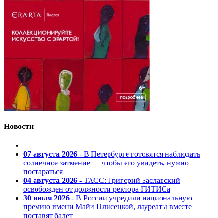
Новости
07 августа 2026
- В Петербурге готовятся наблюдать
солнечное затмение — чтобы его увидеть, нужно
постараться
04 августа 2026
- ТАСС: Григорий Заславский
освобожден от должности ректора ГИТИСа
30 июля 2026
- В России учредили национальную
премию имени Майи Плисецкой, лауреаты вместе
поставят балет