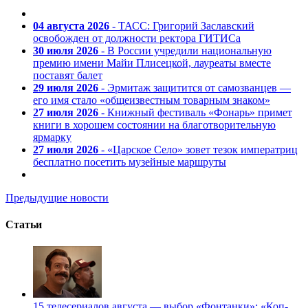
04 августа 2026
- ТАСС: Григорий Заславский
освобожден от должности ректора ГИТИСа
30 июля 2026
- В России учредили национальную
премию имени Майи Плисецкой, лауреаты вместе
поставят балет
29 июля 2026
- Эрмитаж защитится от самозванцев —
его имя стало «общеизвестным товарным знаком»
27 июля 2026
- Книжный фестиваль «Фонарь» примет
книги в хорошем состоянии на благотворительную
ярмарку
27 июля 2026
- «Царское Село» зовет тезок императриц
бесплатно посетить музейные маршруты
Предыдущие новости
Статьи
15 телесериалов августа — выбор «Фонтанки»: «Коп-