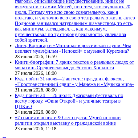
глаголы, описывающие несуществование, никак не
вяжутся ни с самим Митей, ни с тем, что случилось 20
июля. Потому что всю свою сознательную, как я
полагаю, и уж точно всю свою театральную жизнь актер
Поднозов занимался натуральным шаманством, то есть,
как минимум, заглядывал, а, как максимум,
путешествовал по ту сторону реальности, увлекая за
собой зрителей.
Линч, Кортасар и «Матрица» в российской глуши. Чем
цепляет мультфильм «Непокой» с музыкой Курехина?
28 июля 2026,
16:59
Книги-биографии: 7 ярких текстов о реальных людях от
монахинь Средневековья до Энтони Хопкинса
27 июля 2026,
18:00
Куда пойти 31 июля—2 августа: праздник флоксов,
«Пространственный сдвиг» у Манежа и «Музыка мира»
31 июля 2026,
08:00
Куда пойти 24 — 26 июля: Джазовый фестиваль по
всему городу, «Окна Открой» и уличные театры в
ЦПКиО
24 июля 2026,
08:00
«Испания в огне» и 90 лет спустя: Музей истории
религии открыл выставку о гражданской войне
23 июля 2026,
11:18