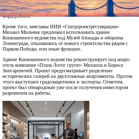
приспособление галерей. По оценке главы «Студии 44»
Никиты Явейна, стоимость работ может составлять от 1 до 2
млрд рублей.
Кроме того, замглавы НИИ «Спецпроектреставрация»
Михаил Мильчик предложил использовать здание
Конюшенного ведомства под Музей блокады и обороны
Ленинграда, отказавшись от нового строительства рядом с
Парком Победы, или иные функции.
Здание Конюшенного ведомства реконструирует под апарт-
отель компания «Плаза Лотос групп» Михаила и Бориса
Зингаревичей. Проект предусматривает разделение
исторических галерей на двухэтажные апартаменты. Против
этого выступают градозащитники и эксперты. Отметим,
проект был обнародован уже после получения инвестором
разрешения на работы.