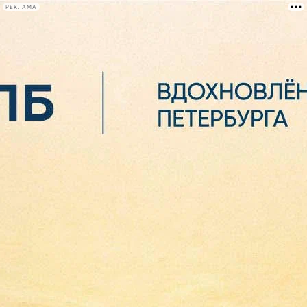
РЕКЛАМА
Афиша Plus
#телегид
Фонтанка.ру
Сегодня:
2026.08.06
22:49
Афиша Plus
кино
спектакли
выставки
концерты
лекции
книги
афиша плюс
новости
+