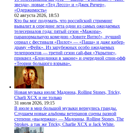
звезда», новые «Тед Лессо» и «Джек Ричер»,
«Одержимость»
02 августа 2026,
18:53
Кто бы мог подумать, что российский стриминг
вывалит в середине лета одни из самых ожидаемых
телесериалов года: пятый сезон «Мажора»,
паранормальную комедию «Зовите Витю!», лучший
сериал с фестиваля «Пилот» — «Паша» и даже кибер-
драму «Фейк». Из зарубежных особо ожидаемых
телепроектов — третий сезон сай-фая «Укрытие»,
приквел «Блондинки в законе» и очередной спин-офф
«Теории большого взрыва».
Новая музыка июля: Мадонна, Rolling Stones, Tricky,
Charli XCX и не только
31 июля 2026,
19:15
В июле в мир большой музыки вернулись гранды.
Слушаем новые альбомы ветеранов сцены разной
степени «выдержки» — Мадонны, Rolling Stones, The
Strokes, а так же Tricky, Charlie XCX и Jack White.