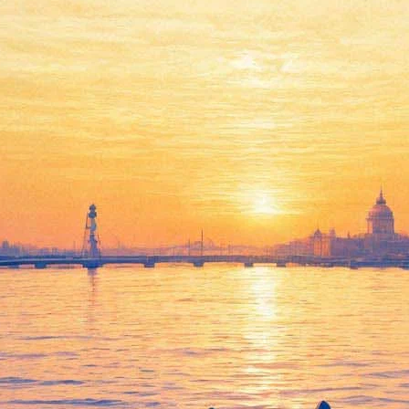
Буров: ГМЗ «Исаакиевский
собор» готов взять галереи
Конюшенного ведомства под
концертный зал
24 февраля 2015,
17:07
Версия для печати
Музей «Исаакиевский собор» готов использовать две галереи
Конюшенного ведомства длиной 110 метров под концертные
и выставочные залы взамен Смольного собора, который город
передает Церкви, заявил глава музея Николай Буров на Совете
по сохранению культурного наследия.
Правда, оговорился Николай Буров, в данный момент у музея
и, скорее всего, у города нет средств на реставрацию и