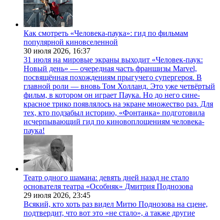
Как смотреть «Человека-паука»: гид по фильмам
популярной киновселенной
30 июля 2026,
16:37
31 июля на мировые экраны выходит «Человек-паук:
Новый день» — очередная часть франшизы Marvel,
посвящённая похождениям прыгучего супергероя. В
главной роли — вновь Том Холланд. Это уже четвёртый
фильм, в котором он играет Паука. Но до него сине-
красное трико появлялось на экране множество раз. Для
тех, кто подзабыл историю, «Фонтанка» подготовила
исчерпывающий гид по киновоплощениям человека-
паука!
Театр одного шамана: девять дней назад не стало
основателя театра «Особняк» Дмитрия Поднозова
29 июля 2026,
23:45
Всякий, кто хоть раз видел Митю Поднозова на сцене,
подтвердит, что вот это «не стало», а также другие