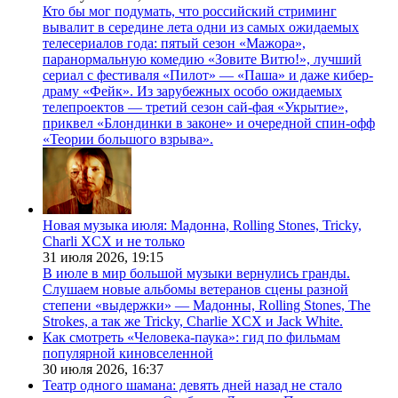
Кто бы мог подумать, что российский стриминг
вывалит в середине лета одни из самых ожидаемых
телесериалов года: пятый сезон «Мажора»,
паранормальную комедию «Зовите Витю!», лучший
сериал с фестиваля «Пилот» — «Паша» и даже кибер-
драму «Фейк». Из зарубежных особо ожидаемых
телепроектов — третий сезон сай-фая «Укрытие»,
приквел «Блондинки в законе» и очередной спин-офф
«Теории большого взрыва».
Новая музыка июля: Мадонна, Rolling Stones, Tricky,
Charli XCX и не только
31 июля 2026,
19:15
В июле в мир большой музыки вернулись гранды.
Слушаем новые альбомы ветеранов сцены разной
степени «выдержки» — Мадонны, Rolling Stones, The
Strokes, а так же Tricky, Charlie XCX и Jack White.
Как смотреть «Человека-паука»: гид по фильмам
популярной киновселенной
30 июля 2026,
16:37
Театр одного шамана: девять дней назад не стало