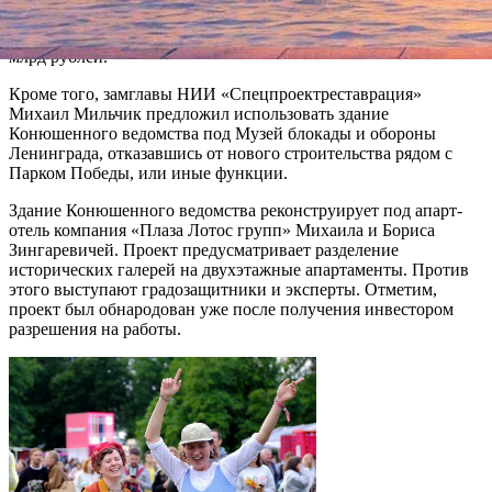
приспособление галерей. По оценке главы «Студии 44»
Никиты Явейна, стоимость работ может составлять от 1 до 2
млрд рублей.
Кроме того, замглавы НИИ «Спецпроектреставрация»
Михаил Мильчик предложил использовать здание
Конюшенного ведомства под Музей блокады и обороны
Ленинграда, отказавшись от нового строительства рядом с
Парком Победы, или иные функции.
Здание Конюшенного ведомства реконструирует под апарт-
отель компания «Плаза Лотос групп» Михаила и Бориса
Зингаревичей. Проект предусматривает разделение
исторических галерей на двухэтажные апартаменты. Против
этого выступают градозащитники и эксперты. Отметим,
проект был обнародован уже после получения инвестором
разрешения на работы.