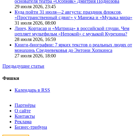
основателя театра «Особняк» Дмитрия Поднозова
29 июля 2026,
23:45
Куда пойти 31 июля—2 августа: праздник флоксов,
«Пространственный сдвиг» у Манежа и «Музыка мира»
31 июля 2026,
08:00
Линч, Кортасар и «Матрица» в российской глуши. Чем
цепляет мультфильм «Непокой» с музыкой Курехина?
28 июля 2026,
16:59
Книги-биографии: 7 ярких текстов о реальных людях от
монахинь Средневековья до Энтони Хопкинса
27 июля 2026,
18:00
Предыдущие статьи
Фишки
Календарь в RSS
Партнёры
О сайте
Контакты
Реклама
Бизнес-трибуна