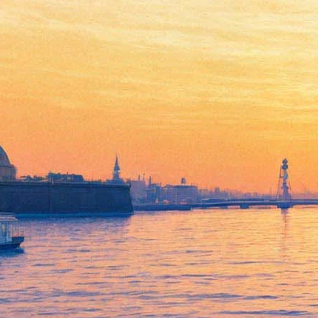
Буров: ГМЗ «Исаакиевский
собор» готов взять галереи
Конюшенного ведомства под
концертный зал
24 февраля 2015,
17:07
Версия для печати
Музей «Исаакиевский собор» готов использовать две галереи
Конюшенного ведомства длиной 110 метров под концертные
и выставочные залы взамен Смольного собора, который город
передает Церкви, заявил глава музея Николай Буров на Совете
по сохранению культурного наследия.
Правда, оговорился Николай Буров, в данный момент у музея
и, скорее всего, у города нет средств на реставрацию и