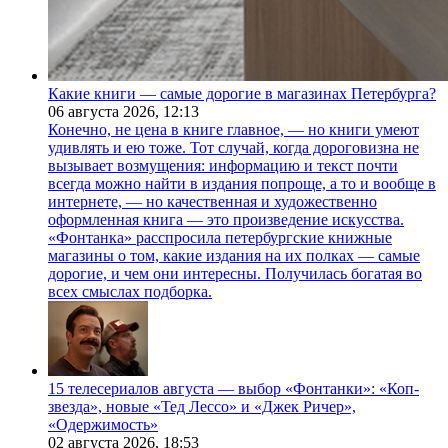
Какие книги — самые дорогие в магазинах Петербурга?
06 августа 2026,
12:13
Конечно, не цена в книге главное, — но книги умеют
удивлять и ею тоже. Тот случай, когда дороговизна не
вызывает возмущения: информацию и текст почти
всегда можно найти в издания попроще, а то и вообще в
интернете, — но качественная и художественно
оформленная книга — это произведение искусства.
«Фонтанка» расспросила петербургские книжные
магазины о том, какие издания на их полках — самые
дорогие, и чем они интересны. Получилась богатая во
всех смыслах подборка.
15 телесериалов августа — выбор «Фонтанки»: «Коп-
звезда», новые «Тед Лессо» и «Джек Ричер»,
«Одержимость»
02 августа 2026,
18:53