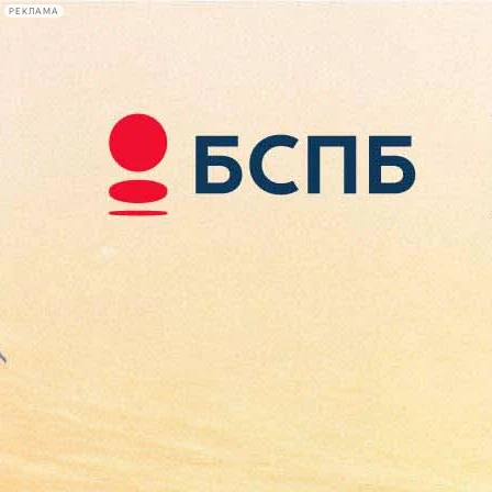
РЕКЛАМА
Афиша Plus
#телегид
Фонтанка.ру
Сегодня:
2026.08.10
08:51
Афиша Plus
кино
спектакли
выставки
концерты
лекции
книги
афиша плюс
новости
+