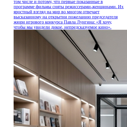
том числе и потому, что первые показанные в
программе фильмы сняты режиссерами-женщинами. Их
яростный взгляд на мир во многом отвечает
высказанному на открытии пожеланию председателя
жюри игрового конкурса Павла Лунгина: «Я хочу,
чтобы мы увидели дикое, непредсказуемое кино».