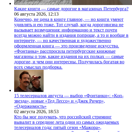
Какие книги — самые дорогие в магазинах Петербурга?
06 августа 2026,
12:13
Конечно, не цена в книге главное, — но книги умеют
удивлять и ею тоже. Тот случай, когда дороговизна не
вызывает возмущения: информацию и текст почти
всегда можно найти в издания попроще, а то и вообще в
интернете, — но качественная и художественно
оформленная книга — это произведение искусства.
«Фонтанка» расспросила петербургские книжные
магазины о том, какие издания на их полках — самые
дорогие, и чем они интересны. Получилась богатая во
всех смыслах подборка.
15 телесериалов августа — выбор «Фонтанки»: «Коп-
звезда», новые «Тед Лессо» и «Джек Ричер»,
«Одержимость»
02 августа 2026,
18:53
Кто бы мог подумать, что российский стриминг
вывалит в середине лета одни из самых ожидаемых
телесериалов года: пятый сезон «Мажора»,