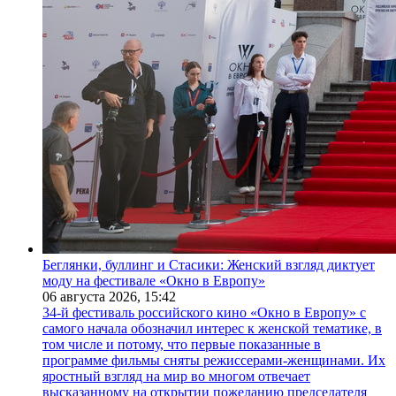
Беглянки, буллинг и Стасики: Женский взгляд диктует
моду на фестивале «Окно в Европу»
06 августа 2026,
15:42
34-й фестиваль российского кино «Окно в Европу» с
самого начала обозначил интерес к женской тематике, в
том числе и потому, что первые показанные в
программе фильмы сняты режиссерами-женщинами. Их
яростный взгляд на мир во многом отвечает
высказанному на открытии пожеланию председателя