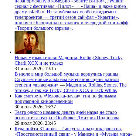
паранормальную комедию «Зовите Витю!», лучший
сериал с фестиваля «Пилот» — «Паша» и даже кибер-
драму «Фейк». Из зарубежных особо ожидаемых
телепроектов — третий сезон сай-фая «Укрытие»,
приквел «Блондинки в законе» и очередной спин-офф
«Теории большого взрыва».
Новая музыка июля: Мадонна, Rolling Stones, Tricky,
Charli XCX и не только
31 июля 2026,
19:15
В июле в мир большой музыки вернулись гранды.
Слушаем новые альбомы ветеранов сцены разной
степени «выдержки» — Мадонны, Rolling Stones, The
Strokes, а так же Tricky, Charlie XCX и Jack White.
Как смотреть «Человека-паука»: гид по фильмам
популярной киновселенной
30 июля 2026,
16:37
Театр одного шамана: девять дней назад не стало
основателя театра «Особняк» Дмитрия Поднозова
29 июля 2026,
23:45
Куда пойти 31 июля—2 августа: праздник флоксов,
«Пространственный сдвиг» у Манежа и «Музыка мира»