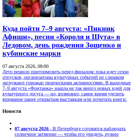
Куда пойти 7–9 августа: «Пикник
Афиши», песни «Короля и Шута» в
Ледовом, день рождения Зощенко и
кубинские марки
07 августа 2026, 08:00
Лето решило притормозить перед финалом: пока идет сезон
отпусков, организаторы культурных событий не слишком
загружают горожан творческими активностями. В выходные
7–9 августа «Фонтанка» нашла не так много новых идей для
культурного досуга — но, возможно, самое время уделить
внимание ранее открытым выставкам или почитать книги.
Новости
07 августа 2026
- В Петербурге готовятся наблюдать
солнечное затмение — чтобы его увидеть, нужно