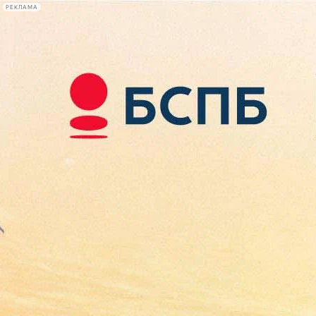
РЕКЛАМА
Афиша Plus
#телегид
Фонтанка.ру
Сегодня:
2026.08.08
06:18
Афиша Plus
кино
спектакли
выставки
концерты
лекции
книги
афиша плюс
новости
+