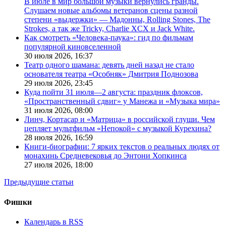
В июле в мир большой музыки вернулись гранды.
Слушаем новые альбомы ветеранов сцены разной
степени «выдержки» — Мадонны, Rolling Stones, The
Strokes, а так же Tricky, Charlie XCX и Jack White.
Как смотреть «Человека-паука»: гид по фильмам
популярной киновселенной
30 июля 2026,
16:37
Театр одного шамана: девять дней назад не стало
основателя театра «Особняк» Дмитрия Поднозова
29 июля 2026,
23:45
Куда пойти 31 июля—2 августа: праздник флоксов,
«Пространственный сдвиг» у Манежа и «Музыка мира»
31 июля 2026,
08:00
Линч, Кортасар и «Матрица» в российской глуши. Чем
цепляет мультфильм «Непокой» с музыкой Курехина?
28 июля 2026,
16:59
Книги-биографии: 7 ярких текстов о реальных людях от
монахинь Средневековья до Энтони Хопкинса
27 июля 2026,
18:00
Предыдущие статьи
Фишки
Календарь в RSS