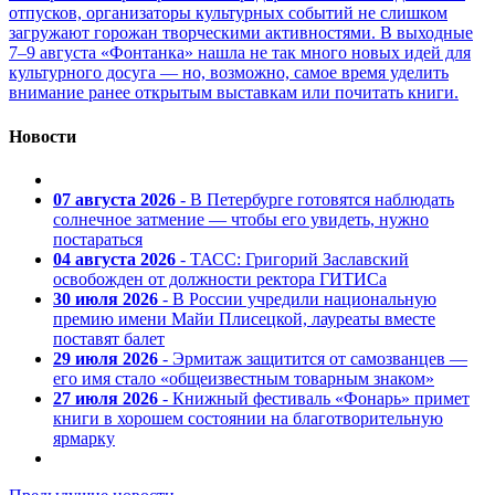
отпусков, организаторы культурных событий не слишком
загружают горожан творческими активностями. В выходные
7–9 августа «Фонтанка» нашла не так много новых идей для
культурного досуга — но, возможно, самое время уделить
внимание ранее открытым выставкам или почитать книги.
Новости
07 августа 2026
- В Петербурге готовятся наблюдать
солнечное затмение — чтобы его увидеть, нужно
постараться
04 августа 2026
- ТАСС: Григорий Заславский
освобожден от должности ректора ГИТИСа
30 июля 2026
- В России учредили национальную
премию имени Майи Плисецкой, лауреаты вместе
поставят балет
29 июля 2026
- Эрмитаж защитится от самозванцев —
его имя стало «общеизвестным товарным знаком»
27 июля 2026
- Книжный фестиваль «Фонарь» примет
книги в хорошем состоянии на благотворительную
ярмарку