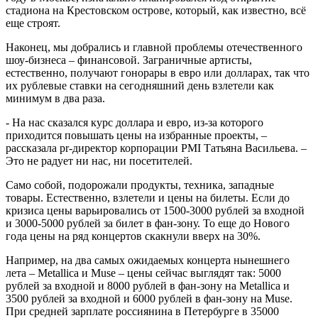
стадиона на Крестовском острове, который, как известно, всё
еще строят.
Наконец, мы добрались и главной проблемы отечественного
шоу-бизнеса – финансовой. Заграничные артисты,
естественно, получают гонорары в евро или долларах, так что
их рублевые ставки на сегодняшний день взлетели как
минимум в два раза.
- На нас сказался курс доллара и евро, из-за которого
приходится повышать цены на избранные проекты, –
рассказала pr-директор корпорации PMI Татьяна Васильева. –
Это не радует ни нас, ни посетителей.
Само собой, подорожали продукты, техника, западные
товары. Естественно, взлетели и цены на билеты. Если до
кризиса цены варьировались от 1500-3000 рублей за входной
и 3000-5000 рублей за билет в фан-зону. То еще до Нового
года цены на ряд концертов скакнули вверх на 30%.
Например, на два самых ожидаемых концерта нынешнего
лета – Metallica и Muse – цены сейчас выглядят так: 5000
рублей за входной и 8000 рублей в фан-зону на Metallica и
3500 рублей за входной и 6000 рублей в фан-зону на Muse.
При средней зарплате россиянина в Петербурге в 35000