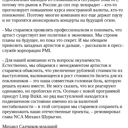
потому что рынок в России до сих пор лихорадит – кто-то
прогнозирует повышение курса иностранной валюты, кто-то
понижение. Поэтому многие компании все еще держат паузу
и не торопятся анонсировать концерты на будущий сезон.
- Мы стараемся проявлять профессионализм и понимать, что
артист существует вне политики и экономики. Мы строим
планы на будущее, но пока это секрет. И мы обещаем
привозить западных артистов и дальше, – рассказали в пресс-
службе корпорации PMI.
- Для нашей компании есть вопросы окупаемости.
Естественно, мы общаемся с менеджментом артистов и
стараемся объяснить, что увеличение рублевой стоимости их
выступления, выливающееся в рост стоимости билета для их
поклонников – это наша совместная головная боль, которую
решать нужно вместе. Не могу сказать, что все реагируют
одинаково, но проблески есть. Осенью с новой программой
приедут Limp Bizkit, но ряд выступлений находится в
подвешенном состоянии именно из-за валютной
нестабильности – в этой ситуации мы стараемся сохранить и
преумножить наши отечественные проекты, – резюмировал
глава NCA Михаил Шурыгин.
Михаил Садчиков-младший