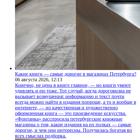
Какие книги — самые дорогие в магазинах Петербурга?
06 августа 2026,
12:13
Конечно, не цена в книге главное, — но книги умеют
удивлять и ею тоже. Тот случай, когда дороговизна не
вызывает возмущения: информацию и текст почти
всегда можно найти в издания попроще, а то и вообще в
интернете, — но качественная и художественно
оформленная книга — это произведение искусства.
«Фонтанка» расспросила петербургские книжные
магазины о том, какие издания на их полках — самые
дорогие, и чем они интересны. Получилась богатая во
всех смыслах подборка.