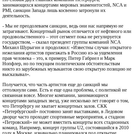
занимающихся концертами мировых знаменитостей, NCA и
PMI, санкции Запада лишь косвенно затронули их
деятельность.
- Мы не преодолеваем санкции, ведь они нас напрямую не
затрагивают. Концертный рынок отличается от нефтяного или
продовольственного – этот сегмент пока не регулируется
государством, – сказал президент группы компаний NCA
Михаил Шурыгин и продолжил: «Известны случаи открытого
нежелания артистов приезжать в Россию из-за ущемления
прав человека – это, к примеру, Питер Габриел и Марк
Нопфлер, но по текущим политическим обстоятельствам
никто из зарубежных музыкантов свою открытую позицию не
высказывал».
Получается, что часть артистов еще до санкций мы
оттолкнули сами. Есть и еще одна проблема, с политикой не
связанная вовсе. Многие компании, занимающиеся
концертами западных звезд, уже несколько лет говорят о том,
что Петербургу не хватает концертных залов. СКК
«Петербургский» постоянно занят выставками, в Ледовом
дворце часто проходят спортивные мероприятия, а стадион
«Петровский» не может вместить концерты всех стадионных
команд. Например, концерт группы U2, состоявшийся в 2010
году в Москве, изначально планировался под открытие