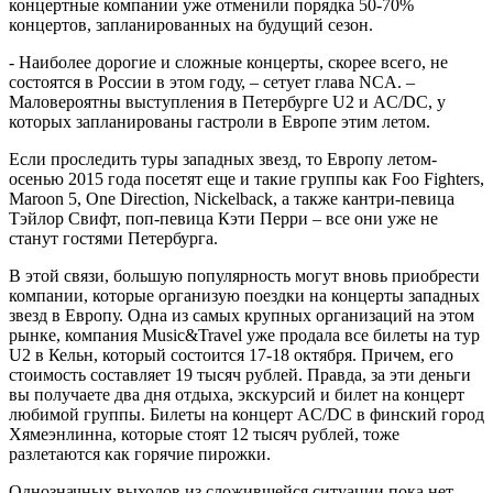
концертные компании уже отменили порядка 50-70%
концертов, запланированных на будущий сезон.
- Наиболее дорогие и сложные концерты, скорее всего, не
состоятся в России в этом году, – сетует глава NCA. –
Маловероятны выступления в Петербурге U2 и AC/DC, у
которых запланированы гастроли в Европе этим летом.
Если проследить туры западных звезд, то Европу летом-
осенью 2015 года посетят еще и такие группы как Foo Fighters,
Maroon 5, One Direction, Nickelback, а также кантри-певица
Тэйлор Свифт, поп-певица Кэти Перри – все они уже не
станут гостями Петербурга.
В этой связи, большую популярность могут вновь приобрести
компании, которые организую поездки на концерты западных
звезд в Европу. Одна из самых крупных организаций на этом
рынке, компания Music&Travel уже продала все билеты на тур
U2 в Кельн, который состоится 17-18 октября. Причем, его
стоимость составляет 19 тысяч рублей. Правда, за эти деньги
вы получаете два дня отдыха, экскурсий и билет на концерт
любимой группы. Билеты на концерт AC/DC в финский город
Хямеэнлинна, которые стоят 12 тысяч рублей, тоже
разлетаются как горячие пирожки.
Однозначных выходов из сложившейся ситуации пока нет,