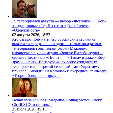
15 телесериалов августа — выбор «Фонтанки»: «Коп-
звезда», новые «Тед Лессо» и «Джек Ричер»,
«Одержимость»
02 августа 2026,
18:53
Кто бы мог подумать, что российский стриминг
вывалит в середине лета одни из самых ожидаемых
телесериалов года: пятый сезон «Мажора»,
паранормальную комедию «Зовите Витю!», лучший
сериал с фестиваля «Пилот» — «Паша» и даже кибер-
драму «Фейк». Из зарубежных особо ожидаемых
телепроектов — третий сезон сай-фая «Укрытие»,
приквел «Блондинки в законе» и очередной спин-офф
«Теории большого взрыва».
Новая музыка июля: Мадонна, Rolling Stones, Tricky,
Charli XCX и не только
31 июля 2026,
19:15