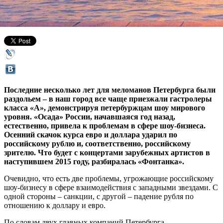
02 февраля 2015,
23:33
Версия для печати
Последние несколько лет для меломанов Петербурга были
раздольем – в наш город все чаще приезжали гастролеры
класса «А», демонстрируя петербуржцам шоу мирового
уровня. «Осада» России, начавшаяся год назад,
естественно, привела к проблемам в сфере шоу-бизнеса.
Осенний скачок курса евро и доллара ударил по
российскому рублю и, соответственно, российскому
зрителю. Что будет с концертами зарубежных артистов в
наступившем 2015 году, разбиралась «Фонтанка».
Очевидно, что есть две проблемы, угрожающие российскому
шоу-бизнесу в сфере взаимодействия с западными звездами. С
одной стороны – санкции, с другой – падение рубля по
отношению к доллару и евро.
По словам двух главных компаний Петербурга,