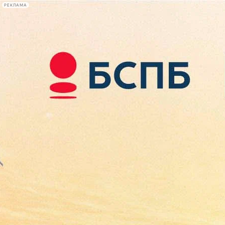
РЕКЛАМА
Афиша Plus
#телегид
Фонтанка.ру
Сегодня:
2026.08.09
16:43
Афиша Plus
кино
спектакли
выставки
концерты
лекции
книги
афиша плюс
новости
+