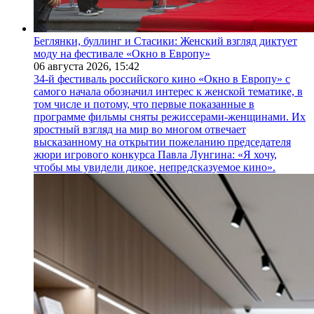
Беглянки, буллинг и Стасики: Женский взгляд диктует
моду на фестивале «Окно в Европу»
06 августа 2026,
15:42
34-й фестиваль российского кино «Окно в Европу» с
самого начала обозначил интерес к женской тематике, в
том числе и потому, что первые показанные в
программе фильмы сняты режиссерами-женщинами. Их
яростный взгляд на мир во многом отвечает
высказанному на открытии пожеланию председателя
жюри игрового конкурса Павла Лунгина: «Я хочу,
чтобы мы увидели дикое, непредсказуемое кино».