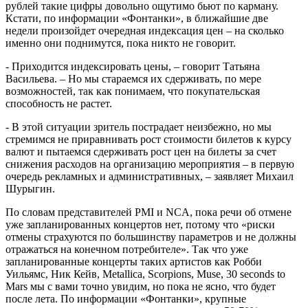
рублей такие цифры довольно ощутимо бьют по карману.
Кстати, по информации «Фонтанки», в ближайшие две
недели произойдет очередная индексация цен – на сколько
именно они поднимутся, пока никто не говорит.
- Приходится индексировать цены, – говорит Татьяна
Васильева. – Но мы стараемся их сдерживать, по мере
возможностей, так как понимаем, что покупательская
способность не растет.
- В этой ситуации зритель пострадает неизбежно, но мы
стремимся не приравнивать рост стоимости билетов к курсу
валют и пытаемся сдерживать рост цен на билеты за счет
снижения расходов на организацию мероприятия – в первую
очередь рекламных и административных, – заявляет Михаил
Шурыгин.
По словам представителей PMI и NCA, пока речи об отмене
уже запланированных концертов нет, потому что «риски
отмены страхуются по большинству параметров и не должны
отражаться на конечном потребителе». Так что уже
запланированные концерты таких артистов как Робби
Уильямс, Ник Кейв, Metallica, Scorpions, Muse, 30 seconds to
Mars мы с вами точно увидим, но пока не ясно, что будет
после лета. По информации «Фонтанки», крупные