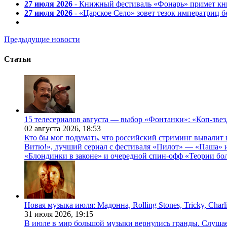
27 июля 2026
- Книжный фестиваль «Фонарь» примет кни
27 июля 2026
- «Царское Село» зовет тезок императриц 
Предыдущие новости
Статьи
15 телесериалов августа — выбор «Фонтанки»: «Коп-зве
02 августа 2026,
18:53
Кто бы мог подумать, что российский стриминг вывалит 
Витю!», лучший сериал с фестиваля «Пилот» — «Паша» и
«Блондинки в законе» и очередной спин-офф «Теории бо
Новая музыка июля: Мадонна, Rolling Stones, Tricky, Char
31 июля 2026,
19:15
В июле в мир большой музыки вернулись гранды. Слушаем 