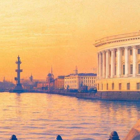
сни о любви
Песни про Любовь". Концерт будет посвящен Дню влюбленных,
акаревич не ограничится собственными песнями, он исполнит
песни из репертуара Фрэнка Синатры, «Smoke Gets in Your
Moscow Regtime Band») и джазовая вокальная группа "Акапелла