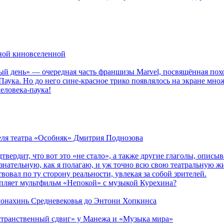
рной киновселенной
ый день» — очередная часть франшизы Marvel, посвящённая пох
Паука. Но до него сине-красное трико появлялось на экране мно
еловека-паука!
теля театра «Особняк» Дмитрия Поднозова
дтвердит, что вот это «не стало», а также другие глаголы, опи
сознательную, как я полагаю, и уж точно всю свою театральную 
вовал по ту сторону реальности, увлекая за собой зрителей.
епляет мультфильм «Непокой» с музыкой Курехина?
 монахинь Средневековья до Энтони Хопкинса
странственный сдвиг» у Манежа и «Музыка мира»