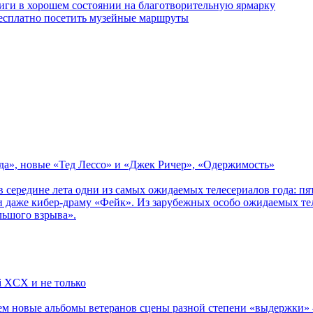
ги в хорошем состоянии на благотворительную ярмарку
бесплатно посетить музейные маршруты
зда», новые «Тед Лессо» и «Джек Ричер», «Одержимость»
в середине лета одни из самых ожидаемых телесериалов года: 
 даже кибер-драму «Фейк». Из зарубежных особо ожидаемых тел
льшого взрыва».
li XCX и не только
новые альбомы ветеранов сцены разной степени «выдержки» — Мад