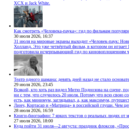
XCX и Jack White.
Как смотреть «Человека-паука»: гид по фильмам популя
30 июля 2026,
16:37
31 июля на мировые экраны выходит «Человек-паук: Нов
Холланд. Это уже четвёртый фильм, в котором он играет 
подготовила исчерпывающий гид по киновоплощениям ч
Театр одного шамана: девять дней назад не стало основа
29 июля 2026,
23:45
Всякий, кто хоть раз видел Митю Поднозова на сцене, по
ни с тем, что случилось 20 июля. Потому что всю свою 
есть, как минимум, заглядывал, а, как максимум, путешест
Линч, Кортасар и «Матрица» в российской глуши. Чем ц
28 июля 2026,
16:59
Книги-биографии: 7 ярких текстов о реальных людях от
27 июля 2026,
18:00
Куда пойти 31 июля—2 августа: праздник флоксов, «Про