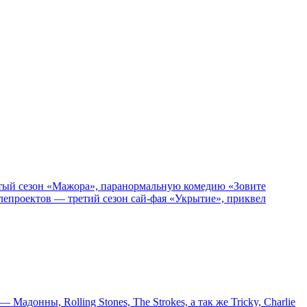
пятый сезон «Мажора», паранормальную комедию «Зовите
епроектов — третий сезон сай-фая «Укрытие», приквел
онны, Rolling Stones, The Strokes, а так же Tricky, Charlie