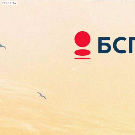
РЕКЛАМА
Афиша Plus
#телегид
Фонтанка.ру
Сегодня:
2026.08.06
21:11
Афиша Plus
кино
спектакли
выставки
концерты
лекции
книги
афиша плюс
новости
+