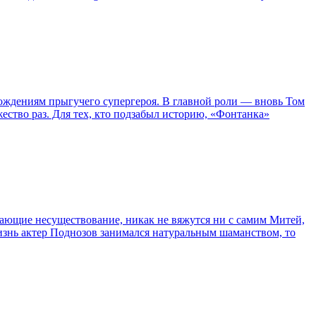
ождениям прыгучего супергероя. В главной роли — вновь Том
жество раз. Для тех, кто подзабыл историю, «Фонтанка»
сывающие несуществование, никак не вяжутся ни с самим Митей,
жизнь актер Поднозов занимался натуральным шаманством, то