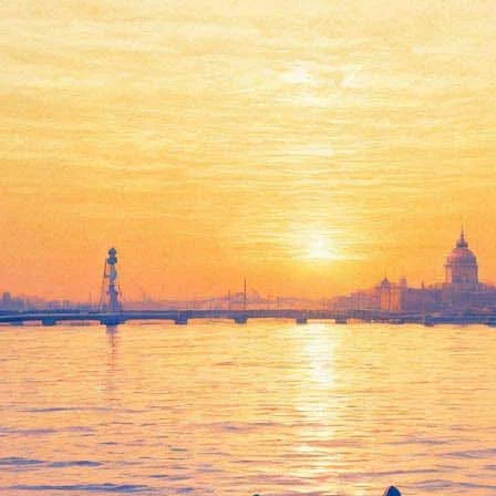
лентина споет в Петербурге пе
и начнется особенный концерт Андрея Макаревича "L.O.V.E. – 
кий мужской и мартовский женский праздники вместе взятые. М
и "Yesterday"; "Надежды маленький оркестрик" Булата Окуджавы, 
гое.
а, трубач и вокалист Константин Гевондян (лидер диксиленда «