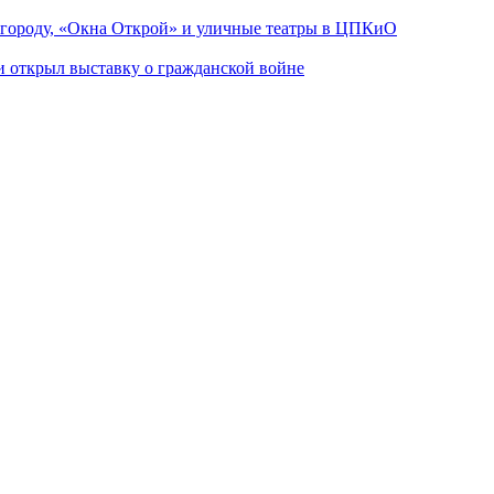
 городу, «Окна Открой» и уличные театры в ЦПКиО
ии открыл выставку о гражданской войне