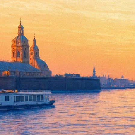
Макаревич в День Святого Ва
30 января 2015,
01:35
Версия для печати
14 февраля, в 20.00 в Большом зале петербургской Филармони
ставшему в России, кажется, более популряным, чем февральс
также хиты The Beatles "All You Need Is Love", "Love Me Do" 
Eyes» Джерома Керна, «L.O.V.E.» Берта Кемпфера и многое дру
В концерте также примут участие: джазовое трио Евгения Борц
экспресс".
Фонтанка.ру