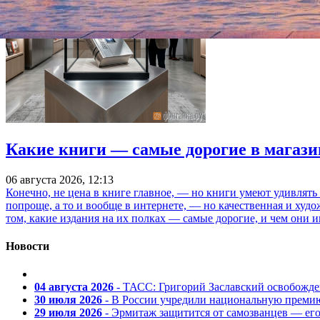
Какие книги — самые дорогие в магази
06 августа 2026, 12:13
Конечно, не цена в книге главное, — но книги умеют удивлять
попроще, а то и вообще в интернете, — но качественная и ху
том, какие издания на их полках — самые дорогие, и чем они и
Новости
04 августа 2026
- ТАСС: Григорий Заславский освобожд
30 июля 2026
- В России учредили национальную премию
29 июля 2026
- Эрмитаж защитится от самозванцев — ег