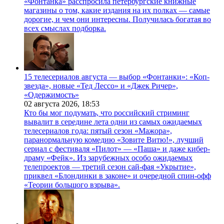
«Фонтанка» расспросила петербургские книжные
магазины о том, какие издания на их полках — самые
дорогие, и чем они интересны. Получилась богатая во
всех смыслах подборка.
15 телесериалов августа — выбор «Фонтанки»: «Коп-
звезда», новые «Тед Лессо» и «Джек Ричер»,
«Одержимость»
02 августа 2026,
18:53
Кто бы мог подумать, что российский стриминг
вывалит в середине лета одни из самых ожидаемых
телесериалов года: пятый сезон «Мажора»,
паранормальную комедию «Зовите Витю!», лучший
сериал с фестиваля «Пилот» — «Паша» и даже кибер-
драму «Фейк». Из зарубежных особо ожидаемых
телепроектов — третий сезон сай-фая «Укрытие»,
приквел «Блондинки в законе» и очередной спин-офф
«Теории большого взрыва».