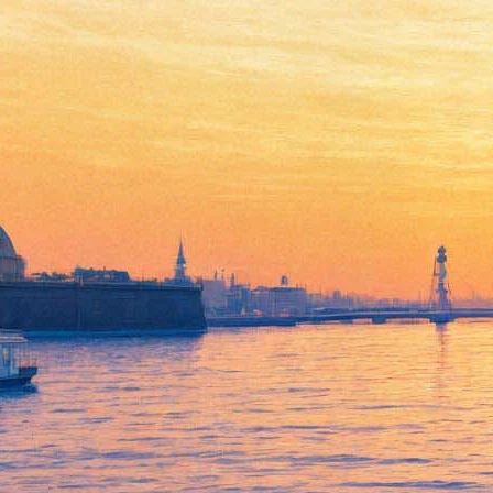
Умерла автор «Поющих в
терновнике» Колин
Маккалоу
29 января 2015,
11:21
Версия для печати
Скончалась австралийская писательница Колин Маккалоу,
прославившаяся романом «Поющие в терновнике», сообщает
ABC.
Самый популярный свой роман «Поющие в терновнике»
Маккалоу опубликовала в США в 1977 году. После успеха
вышедшего в 1983 году минисериала по книге она переехала
из США на остров Норфолк, где встретила своего мужа Рика
Робинсона.