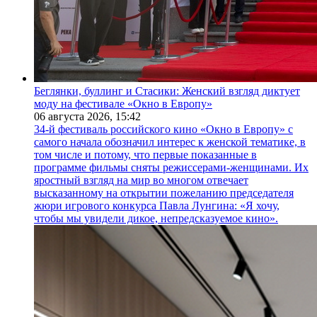
Беглянки, буллинг и Стасики: Женский взгляд диктует
моду на фестивале «Окно в Европу»
06 августа 2026,
15:42
34-й фестиваль российского кино «Окно в Европу» с
самого начала обозначил интерес к женской тематике, в
том числе и потому, что первые показанные в
программе фильмы сняты режиссерами-женщинами. Их
яростный взгляд на мир во многом отвечает
высказанному на открытии пожеланию председателя
жюри игрового конкурса Павла Лунгина: «Я хочу,
чтобы мы увидели дикое, непредсказуемое кино».