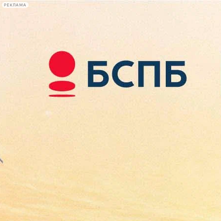
РЕКЛАМА
Афиша Plus
#телегид
Фонтанка.ру
Сегодня:
2026.08.08
16:06
Афиша Plus
кино
спектакли
выставки
концерты
лекции
книги
афиша плюс
новости
+