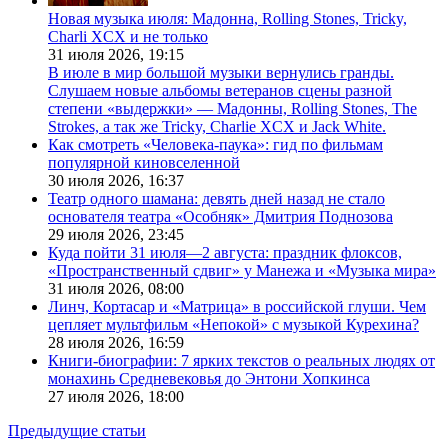
Новая музыка июля: Мадонна, Rolling Stones, Tricky,
Charli XCX и не только
31 июля 2026,
19:15
В июле в мир большой музыки вернулись гранды.
Слушаем новые альбомы ветеранов сцены разной
степени «выдержки» — Мадонны, Rolling Stones, The
Strokes, а так же Tricky, Charlie XCX и Jack White.
Как смотреть «Человека-паука»: гид по фильмам
популярной киновселенной
30 июля 2026,
16:37
Театр одного шамана: девять дней назад не стало
основателя театра «Особняк» Дмитрия Поднозова
29 июля 2026,
23:45
Куда пойти 31 июля—2 августа: праздник флоксов,
«Пространственный сдвиг» у Манежа и «Музыка мира»
31 июля 2026,
08:00
Линч, Кортасар и «Матрица» в российской глуши. Чем
цепляет мультфильм «Непокой» с музыкой Курехина?
28 июля 2026,
16:59
Книги-биографии: 7 ярких текстов о реальных людях от
монахинь Средневековья до Энтони Хопкинса
27 июля 2026,
18:00
Предыдущие статьи