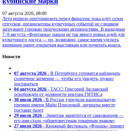
кубинские марки
07 августа 2026, 08:00
Лето решило притормозить перед финалом: пока идет сезон
отпусков, организаторы культурных событий не слишком
загружают горожан творческими активностями. В выходные
7–9 августа «Фонтанка» нашла не так много новых идей для
культурного досуга — но, возможно, самое время уделить
внимание ранее открытым выставкам или почитать книги.
Новости
07 августа 2026
- В Петербурге готовятся наблюдать
солнечное затмение — чтобы его увидеть, нужно
постараться
04 августа 2026
- ТАСС: Григорий Заславский
освобожден от должности ректора ГИТИСа
30 июля 2026
- В России учредили национальную
премию имени Майи Плисецкой, лауреаты вместе
поставят балет
29 июля 2026
- Эрмитаж защитится от самозванцев —
его имя стало «общеизвестным товарным знаком»
27 июля 2026
- Книжный фестиваль «Фонарь» примет