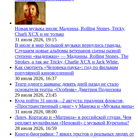
Новая музыка июля: Мадонна, Rolling Stones, Tricky,
Charli XCX и не только
31 июля 2026,
19:15
В июле в мир большой музыки вернулись гранды.
Слушаем новые альбомы ветеранов сцены разной
степени «выдержки» — Мадонны, Rolling Stones, The
Strokes, а так же Tricky, Charlie XCX и Jack White.
Как смотреть «Человека-паука»: гид по фильмам
популярной киновселенной
30 июля 2026,
16:37
Театр одного шамана: девять дней назад не стало
основателя театра «Особняк» Дмитрия Поднозова
29 июля 2026,
23:45
Куда пойти 31 июля—2 августа: праздник флоксов,
«Пространственный сдвиг» у Манежа и «Музыка мира»
31 июля 2026,
08:00
Линч, Кортасар и «Матрица» в российской глуши. Чем
цепляет мультфильм «Непокой» с музыкой Курехина?
28 июля 2026,
16:59
Книги-биографии: 7 ярких текстов о реальных людях от