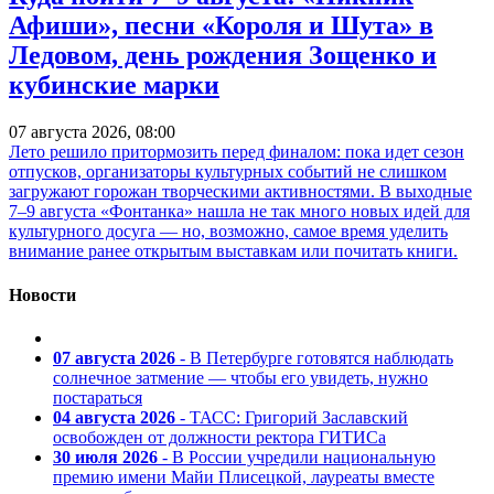
Афиши», песни «Короля и Шута» в
Ледовом, день рождения Зощенко и
кубинские марки
07 августа 2026, 08:00
Лето решило притормозить перед финалом: пока идет сезон
отпусков, организаторы культурных событий не слишком
загружают горожан творческими активностями. В выходные
7–9 августа «Фонтанка» нашла не так много новых идей для
культурного досуга — но, возможно, самое время уделить
внимание ранее открытым выставкам или почитать книги.
Новости
07 августа 2026
- В Петербурге готовятся наблюдать
солнечное затмение — чтобы его увидеть, нужно
постараться
04 августа 2026
- ТАСС: Григорий Заславский
освобожден от должности ректора ГИТИСа
30 июля 2026
- В России учредили национальную
премию имени Майи Плисецкой, лауреаты вместе