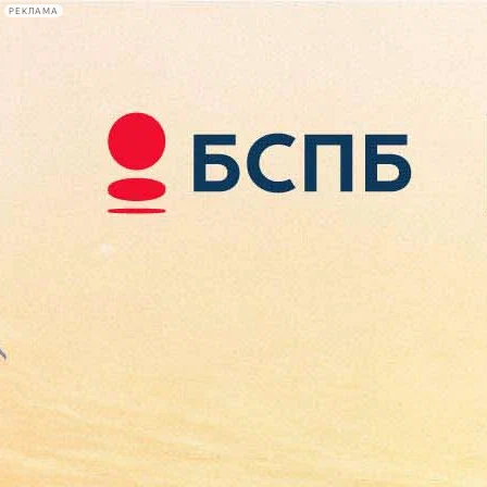
РЕКЛАМА
Афиша Plus
#телегид
Фонтанка.ру
Сегодня:
2026.08.08
11:39
Афиша Plus
кино
спектакли
выставки
концерты
лекции
книги
афиша плюс
новости
+