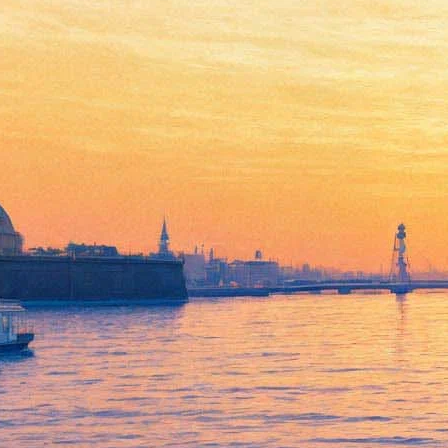
Интернет-пользователи
собрали для "Левиафана"
полмиллиона рублей
25 января 2015,
10:40
Версия для печати
Независимый digital-продюсер Вячеслав Смирнов осуществил
акцию, направленную против интернет-пиратов,
выложивших в свободный доступ фильмы-номинанты
"Оскара – 2015". Как известно, "Левиафан" Андрея
Звягинцева входит в их число. На сайте акции зрителям была
предоставлена возможность поблагодарить команду фильма,
осуществив перевод денежных средств любого количества.
В резальтате в пользу создателей фильма «Левиафан» было
переведено более 500 тысяч рублей. В данный момент акция