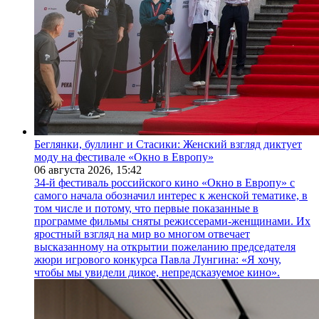
Беглянки, буллинг и Стасики: Женский взгляд диктует
моду на фестивале «Окно в Европу»
06 августа 2026,
15:42
34-й фестиваль российского кино «Окно в Европу» с
самого начала обозначил интерес к женской тематике, в
том числе и потому, что первые показанные в
программе фильмы сняты режиссерами-женщинами. Их
яростный взгляд на мир во многом отвечает
высказанному на открытии пожеланию председателя
жюри игрового конкурса Павла Лунгина: «Я хочу,
чтобы мы увидели дикое, непредсказуемое кино».