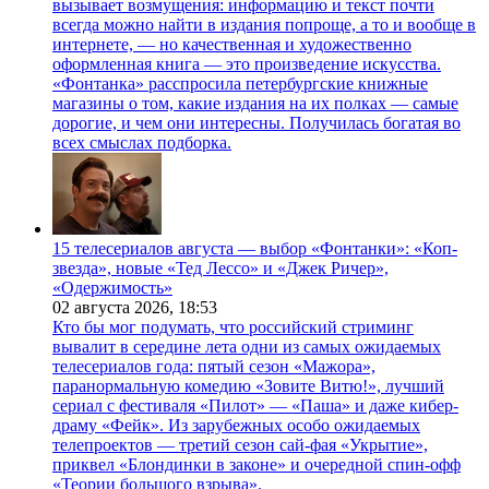
вызывает возмущения: информацию и текст почти
всегда можно найти в издания попроще, а то и вообще в
интернете, — но качественная и художественно
оформленная книга — это произведение искусства.
«Фонтанка» расспросила петербургские книжные
магазины о том, какие издания на их полках — самые
дорогие, и чем они интересны. Получилась богатая во
всех смыслах подборка.
15 телесериалов августа — выбор «Фонтанки»: «Коп-
звезда», новые «Тед Лессо» и «Джек Ричер»,
«Одержимость»
02 августа 2026,
18:53
Кто бы мог подумать, что российский стриминг
вывалит в середине лета одни из самых ожидаемых
телесериалов года: пятый сезон «Мажора»,
паранормальную комедию «Зовите Витю!», лучший
сериал с фестиваля «Пилот» — «Паша» и даже кибер-
драму «Фейк». Из зарубежных особо ожидаемых
телепроектов — третий сезон сай-фая «Укрытие»,
приквел «Блондинки в законе» и очередной спин-офф
«Теории большого взрыва».