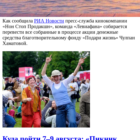
продолжается. Она закончится одновременно с выходом
фильма в отечественный прокат – 5 февраля.
Как сообщила
РИА Новости
пресс-служба кинокомпании
«Нон Стоп Продакшн», команда «Левиафана» собирается
перевести все собранные в процессе акции денежные
средства благотворительному фонду «Подари жизнь» Чулпан
Хаматовой.
Куда пойти 7–9 августа: «Пикник