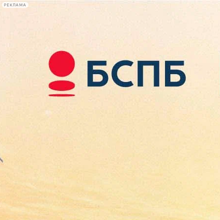
РЕКЛАМА
Афиша Plus
#телегид
Фонтанка.ру
Сегодня:
2026.08.08
12:36
Афиша Plus
кино
спектакли
выставки
концерты
лекции
книги
афиша плюс
новости
+