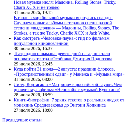
Новая музыка июля: Мадонна, Rolling Stones, Tricky,
Charli XCX и не только
31 июля 2026,
19:15
В июле в мир большой музыки вернулись гранды.
Слушаем новые альбомы ветеранов сцены разной
степени «выдержки» — Мадонны, Rolling Stones, The
Strokes, а так же Tricky, Charlie XCX и Jack White.
Как смотреть «Человека-паука»: гид по фильмам
популярной киновселенной
30 июля 2026,
16:37
Театр одного шамана: девять дней назад не стало
основателя театра «Особняк» Дмитрия Поднозова
29 июля 2026,
23:45
Куда пойти 31 июля—2 августа: праздник флоксов,
«Пространственный сдвиг» у Манежа и «Музыка мира»
31 июля 2026,
08:00
Линч, Кортасар и «Матрица» в российской глуши. Чем
цепляет мультфильм «Непокой» с музыкой Курехина?
28 июля 2026,
16:59
Книги-биографии: 7 ярких текстов о реальных людях от
монахинь Средневековья до Энтони Хопкинса
27 июля 2026,
18:00
Предыдущие статьи