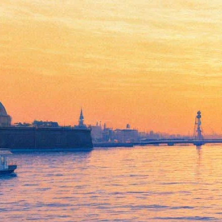
Петербуржцев приглашают в
Павловский парк строить
снежный лабиринт
23 января 2015,
20:42
Версия для печати
ГМЗ "Павловск" в своей группе ВКонтакте сообщает о начале
строительстве снежного лабиринта Чарльза Камерона
(архитектора и создателя Павловского парка) на месте
бывшего Музыкального вокзала у Площади Гуляний
Павловского парка, а также приглашает всех желающих
принять участие в его строительстве.
Предполагается, что высота стен будет не менее метра, а
строительство лабиринта завершится в 21 февраля – к
традиционному празднованию Масленицы в Павловском