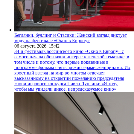
Беглянки, буллинг и Стасики: Женский взгляд диктует
моду на фестивале «Окно в Европу»
06 августа 2026,
15:42
34-й фестиваль российского кино «Окно в Европу» с
самого начала обозначил интерес к женской тематике, в
том числе и потому, что первые показанные в
программе фильмы сняты режиссерами-женщинами. Их
яростный взгляд на мир во многом отвечает
высказанному на открытии пожеланию председателя
жюри игрового конкурса Павла Лунгина: «Я хочу,
чтобы мы увидели дикое, непредсказуемое кино».