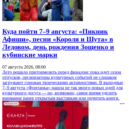
Куда пойти 7–9 августа: «Пикник
Афиши», песни «Короля и Шута» в
Ледовом, день рождения Зощенко и
кубинские марки
07 августа 2026, 08:00
Лето решило притормозить перед финалом: пока идет сезон
отпусков, организаторы культурных событий не слишком
загружают горожан творческими активностями. В выходные
7–9 августа «Фонтанка» нашла не так много новых идей для
культурного досуга — но, возможно, самое время уделить
внимание ранее открытым выставкам или почитать книги.
РЕКЛАМА