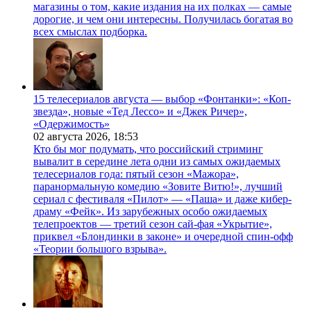
магазины о том, какие издания на их полках — самые
дорогие, и чем они интересны. Получилась богатая во
всех смыслах подборка.
15 телесериалов августа — выбор «Фонтанки»: «Коп-
звезда», новые «Тед Лессо» и «Джек Ричер»,
«Одержимость»
02 августа 2026,
18:53
Кто бы мог подумать, что российский стриминг
вывалит в середине лета одни из самых ожидаемых
телесериалов года: пятый сезон «Мажора»,
паранормальную комедию «Зовите Витю!», лучший
сериал с фестиваля «Пилот» — «Паша» и даже кибер-
драму «Фейк». Из зарубежных особо ожидаемых
телепроектов — третий сезон сай-фая «Укрытие»,
приквел «Блондинки в законе» и очередной спин-офф
«Теории большого взрыва».