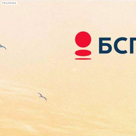
РЕКЛАМА
Афиша Plus
#телегид
Фонтанка.ру
Сегодня:
2026.08.07
20:54
Афиша Plus
кино
спектакли
выставки
концерты
лекции
книги
афиша плюс
новости
+