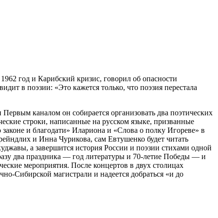
962 год и Карибский кризис, говорил об опасности
идит в поэзии: «Это кажется только, что поэзия перестала
и Первым каналом он собирается организовать два поэтических
ческие строки, написанные на русском языке, призванные
 законе и благодати» Илариона и «Слова о полку Игореве» в
ейндлих и Инна Чурикова, сам Евтушенко будет читать
куджавы, а завершится история России и поэзии стихами одной
разу два праздника — год литературы и 70-летие Победы — и
ческие мероприятия. После концертов в двух столицах
но-Сибирской магистрали и надеется добраться «и до