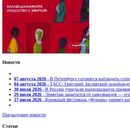
Новости
07 августа 2026
- В Петербурге готовятся наблюдать солн
04 августа 2026
- ТАСС: Григорий Заславский освобожд
30 июля 2026
- В России учредили национальную премию
29 июля 2026
- Эрмитаж защитится от самозванцев — ег
27 июля 2026
- Книжный фестиваль «Фонарь» примет кни
Предыдущие новости
Статьи