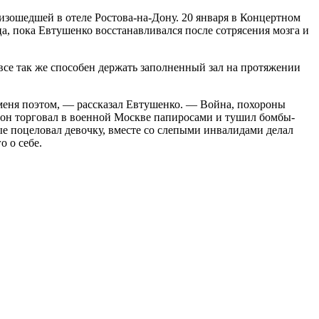
изошедшей в отеле Ростова-на-Дону. 20 января в Концертном
а, пока Евтушенко восстанавливался после сотрясения мозга и
 все так же способен держать заполненный зал на протяжении
меня поэтом, — рассказал Евтушенко. — Война, похороны
 он торговал в военной Москве папиросами и тушил бомбы-
 поцеловал девочку, вместе со слепыми инвалидами делал
о о себе.