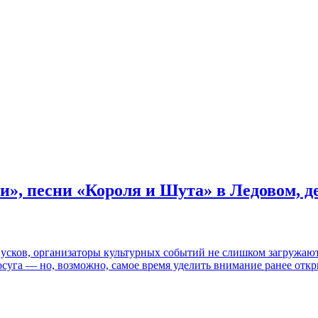
и», песни «Короля и Шута» в Ледовом, 
пусков, организаторы культурных событий не слишком загружаю
осуга — но, возможно, самое время уделить внимание ранее отк