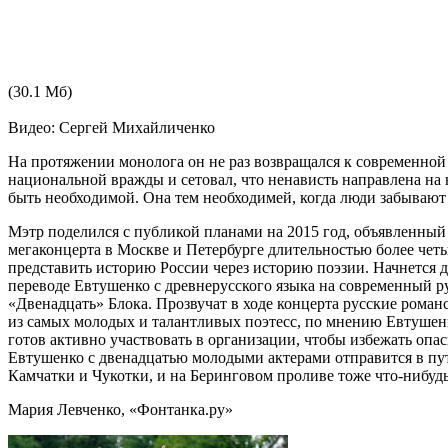
(30.1 Мб)
Видео: Сергей Михайличенко
На протяжении монолога он не раз возвращался к современно
национальной вражды и сетовал, что ненависть направлена на 
быть необходимой. Она тем необходимей, когда люди забывают
Мэтр поделился с публикой планами на 2015 год, объявленный
мегаконцерта в Москве и Петербурге длительностью более четы
представить историю России через историю поэзии. Начнется д
переводе Евтушенко с древнерусского языка на современный 
«Двенадцать» Блока. Прозвучат в ходе концерта русские рома
из самых молодых и талантливых поэтесс, по мнению Евтушенк
готов активно участвовать в организации, чтобы избежать опа
Евтушенко с двенадцатью молодыми актерами отправится в пут
Камчатки и Чукотки, и на Беринговом проливе тоже что-нибудь
Мария Левченко, «Фонтанка.ру»