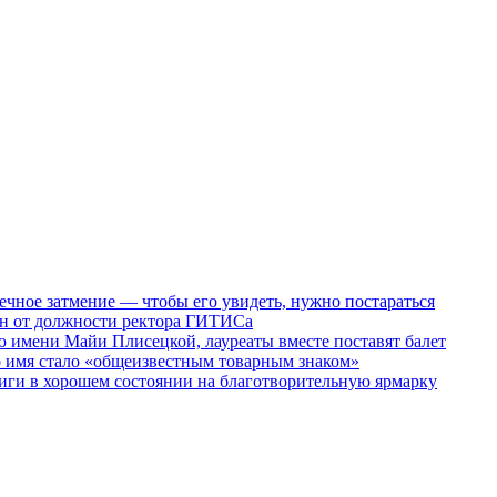
ечное затмение — чтобы его увидеть, нужно постараться
ен от должности ректора ГИТИСа
 имени Майи Плисецкой, лауреаты вместе поставят балет
о имя стало «общеизвестным товарным знаком»
ги в хорошем состоянии на благотворительную ярмарку