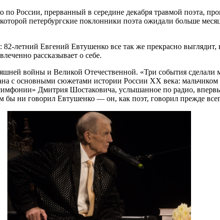
 по России, прерванный в середине декабря травмой поэта, про
, которой петербургские поклонники поэта ожидали больше месяц
а: 82-летний Евгений Евтушенко все так же прекрасно выглядит,
увлеченно рассказывает о себе.
няшней войны и Великой Отечественной. «Три события сделали 
зана с основными сюжетами истории России ХХ века: мальчиком
симфонии» Дмитрия Шостаковича, услышанное по радио, впервые
м бы ни говорил Евтушенко — он, как поэт, говорил прежде всег