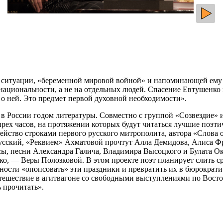
й ситуации, «беременной мировой войной» и напоминающей ему 1
национальности, а не на отдельных людей. Спасение Евтушенко в
 о ней. Это предмет первой духовной необходимости».
 в России годом литературы. Совместно с группой «Созвездие» 
рех часов, на протяжении которых будут читаться лучшие поэти
ейство строками первого русского митрополита, автора «Слова о
русский, «Реквием» Ахматовой прочтут Алла Демидова, Алиса Фр
нсы, песни Александра Галича, Владимира Высоцкого и Булата О
о, — Веры Полозковой. В этом проекте поэт планирует слить с
сности «опопсовать» эти праздники и превратить их в бюрократи
ешествие в агитвагоне со свободными выступлениями по Восточ
 прочитать».