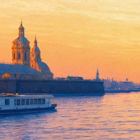
Евтушенко рассказал в Петерб
поэтических мегаконцерта