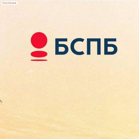
РЕКЛАМА
Афиша Plus
#телегид
Фонтанка.ру
Сегодня:
2026.08.07
22:53
Афиша Plus
кино
спектакли
выставки
концерты
лекции
книги
афиша плюс
новости
+