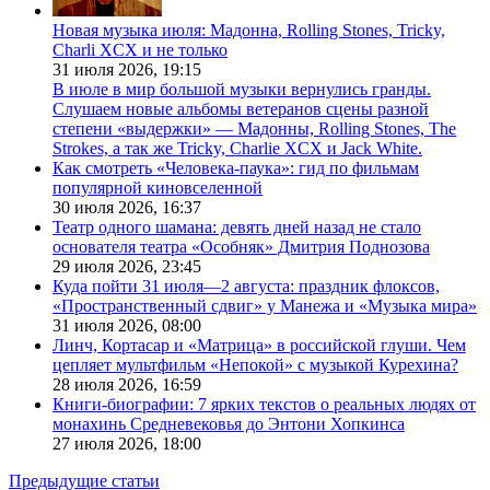
Новая музыка июля: Мадонна, Rolling Stones, Tricky,
Charli XCX и не только
31 июля 2026,
19:15
В июле в мир большой музыки вернулись гранды.
Слушаем новые альбомы ветеранов сцены разной
степени «выдержки» — Мадонны, Rolling Stones, The
Strokes, а так же Tricky, Charlie XCX и Jack White.
Как смотреть «Человека-паука»: гид по фильмам
популярной киновселенной
30 июля 2026,
16:37
Театр одного шамана: девять дней назад не стало
основателя театра «Особняк» Дмитрия Поднозова
29 июля 2026,
23:45
Куда пойти 31 июля—2 августа: праздник флоксов,
«Пространственный сдвиг» у Манежа и «Музыка мира»
31 июля 2026,
08:00
Линч, Кортасар и «Матрица» в российской глуши. Чем
цепляет мультфильм «Непокой» с музыкой Курехина?
28 июля 2026,
16:59
Книги-биографии: 7 ярких текстов о реальных людях от
монахинь Средневековья до Энтони Хопкинса
27 июля 2026,
18:00
Предыдущие статьи