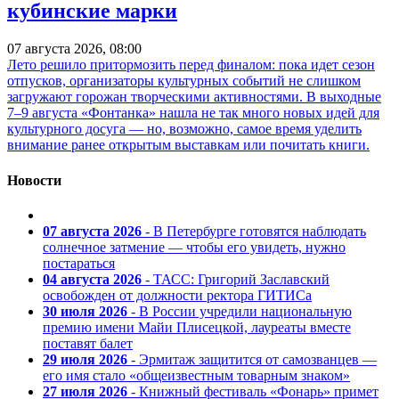
кубинские марки
07 августа 2026, 08:00
Лето решило притормозить перед финалом: пока идет сезон
отпусков, организаторы культурных событий не слишком
загружают горожан творческими активностями. В выходные
7–9 августа «Фонтанка» нашла не так много новых идей для
культурного досуга — но, возможно, самое время уделить
внимание ранее открытым выставкам или почитать книги.
Новости
07 августа 2026
- В Петербурге готовятся наблюдать
солнечное затмение — чтобы его увидеть, нужно
постараться
04 августа 2026
- ТАСС: Григорий Заславский
освобожден от должности ректора ГИТИСа
30 июля 2026
- В России учредили национальную
премию имени Майи Плисецкой, лауреаты вместе
поставят балет
29 июля 2026
- Эрмитаж защитится от самозванцев —
его имя стало «общеизвестным товарным знаком»
27 июля 2026
- Книжный фестиваль «Фонарь» примет