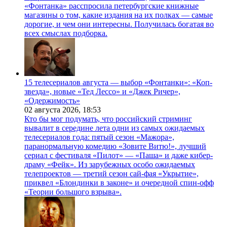
«Фонтанка» расспросила петербургские книжные
магазины о том, какие издания на их полках — самые
дорогие, и чем они интересны. Получилась богатая во
всех смыслах подборка.
15 телесериалов августа — выбор «Фонтанки»: «Коп-
звезда», новые «Тед Лессо» и «Джек Ричер»,
«Одержимость»
02 августа 2026,
18:53
Кто бы мог подумать, что российский стриминг
вывалит в середине лета одни из самых ожидаемых
телесериалов года: пятый сезон «Мажора»,
паранормальную комедию «Зовите Витю!», лучший
сериал с фестиваля «Пилот» — «Паша» и даже кибер-
драму «Фейк». Из зарубежных особо ожидаемых
телепроектов — третий сезон сай-фая «Укрытие»,
приквел «Блондинки в законе» и очередной спин-офф
«Теории большого взрыва».