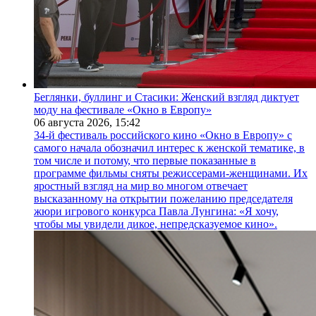
Беглянки, буллинг и Стасики: Женский взгляд диктует
моду на фестивале «Окно в Европу»
06 августа 2026,
15:42
34-й фестиваль российского кино «Окно в Европу» с
самого начала обозначил интерес к женской тематике, в
том числе и потому, что первые показанные в
программе фильмы сняты режиссерами-женщинами. Их
яростный взгляд на мир во многом отвечает
высказанному на открытии пожеланию председателя
жюри игрового конкурса Павла Лунгина: «Я хочу,
чтобы мы увидели дикое, непредсказуемое кино».