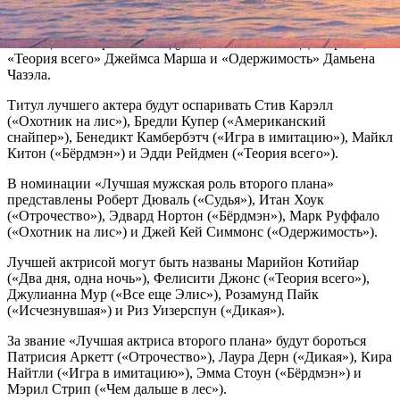
Алехандро Инньяриту, «Отрочество» Ричарда Линклейтера,
«Отель «Гранд Будапешт» Уэса Андерсона, «Игра в
имитацию» Мортена Тильдума, «Сельма» Авы Дюверней,
«Теория всего» Джеймса Марша и «Одержимость» Дамьена
Чазэла.
Титул лучшего актера будут оспаривать Стив Карэлл
(«Охотник на лис»), Бредли Купер («Американский
снайпер»), Бенедикт Камбербэтч («Игра в имитацию»), Майкл
Китон («Бёрдмэн») и Эдди Рейдмен («Теория всего»).
В номинации «Лучшая мужская роль второго плана»
представлены Роберт Дюваль («Судья»), Итан Хоук
(«Отрочество»), Эдвард Нортон («Бёрдмэн»), Марк Руффало
(«Охотник на лис») и Джей Кей Симмонс («Одержимость»).
Лучшей актрисой могут быть названы Марийон Котийар
(«Два дня, одна ночь»), Фелисити Джонс («Теория всего»),
Джулианна Мур («Все еще Элис»), Розамунд Пайк
(«Исчезнувшая») и Риз Уизерспун («Дикая»).
За звание «Лучшая актриса второго плана» будут бороться
Патрисия Аркетт («Отрочество»), Лаура Дерн («Дикая»), Кира
Найтли («Игра в имитацию»), Эмма Стоун («Бёрдмэн») и
Мэрил Стрип («Чем дальше в лес»).