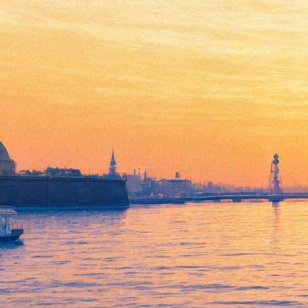
«Левиафан» номинирован на
«Оскар»
15 января 2015,
17:14
Версия для печати
Российский фильм «Левиафан» режиссера Андрея Звягинцева
номинирован на престижную премию «Оскар» как лучший
фильм на иностранном языке. Шорт-лист номинантов
объявили в четверг, 15 января, президент киноакадемии
Шерил Боун Исэкс и актер Крис Пайн.
Помимо «Левиафана», в список номинантов на «Оскар»
попали польский фильм «Ида», аргентинский «Дикие
истории» и франко-мавританский «Тимбукту».
В номинации «Лучший фильм» представлены восемь лент:
«Американский снайпер» Клинта Иствуда, «Бёрдмэн»