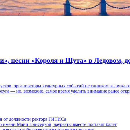
и», песни «Короля и Шута» в Ледовом, 
пусков, организаторы культурных событий не слишком загружаю
осуга — но, возможно, самое время уделить внимание ранее отк
ен от должности ректора ГИТИСа
 имени Майи Плисецкой, лауреаты вместе поставят балет
о имя стало «общеизвестным товарным знаком»