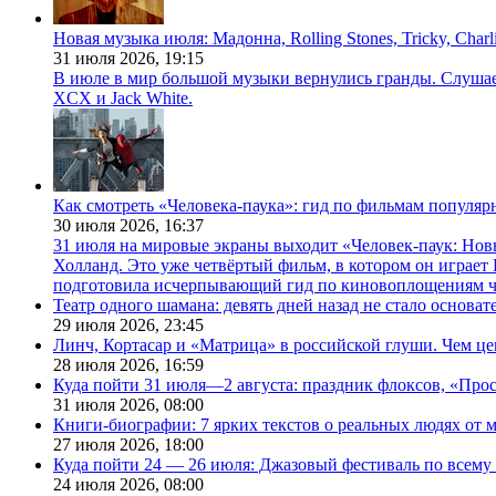
Новая музыка июля: Мадонна, Rolling Stones, Tricky, Char
31 июля 2026,
19:15
В июле в мир большой музыки вернулись гранды. Слушаем 
XCX и Jack White.
Как смотреть «Человека-паука»: гид по фильмам популя
30 июля 2026,
16:37
31 июля на мировые экраны выходит «Человек-паук: Нов
Холланд. Это уже четвёртый фильм, в котором он играет 
подготовила исчерпывающий гид по киновоплощениям ч
Театр одного шамана: девять дней назад не стало основа
29 июля 2026,
23:45
Линч, Кортасар и «Матрица» в российской глуши. Чем ц
28 июля 2026,
16:59
Куда пойти 31 июля—2 августа: праздник флоксов, «Про
31 июля 2026,
08:00
Книги-биографии: 7 ярких текстов о реальных людях от
27 июля 2026,
18:00
Куда пойти 24 — 26 июля: Джазовый фестиваль по всему
24 июля 2026,
08:00