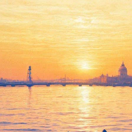
на в театре Калягина
аря представит премьеру спектакля Петера Штайна «Борис Годун
ет Штайна
РИА «Новости»
. — Я хочу проанализировать и постави
втором. Для меня главное — авторский текст… В Западной Европе
м автор и его произведение».
авной роли выступит Владимир Симонов, приглашенный из трупп