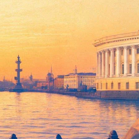
ов». Это первое обращение известного немецкого режиссера к
ть это произведение, как сам автор задумывал его. Я
 никогда не ставили "Бориса Годунова" как драматический
ы театра имени Вахтангова.