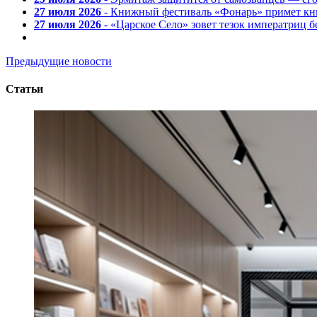
27 июля 2026
- Книжный фестиваль «Фонарь» примет кни
27 июля 2026
- «Царское Село» зовет тезок императриц 
Предыдущие новости
Статьи