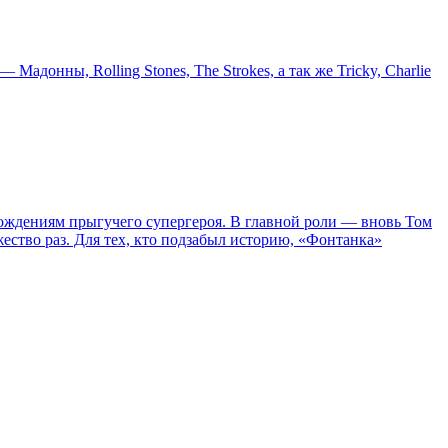
онны, Rolling Stones, The Strokes, а так же Tricky, Charlie
ождениям прыгучего супергероя. В главной роли — вновь Том
жество раз. Для тех, кто подзабыл историю, «Фонтанка»