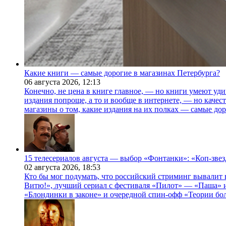
Какие книги — самые дорогие в магазинах Петербурга?
06 августа 2026,
12:13
Конечно, не цена в книге главное, — но книги умеют уди
издания попроще, а то и вообще в интернете, — но каче
магазины о том, какие издания на их полках — самые дор
15 телесериалов августа — выбор «Фонтанки»: «Коп-зве
02 августа 2026,
18:53
Кто бы мог подумать, что российский стриминг вывалит 
Витю!», лучший сериал с фестиваля «Пилот» — «Паша» и
«Блондинки в законе» и очередной спин-офф «Теории бо