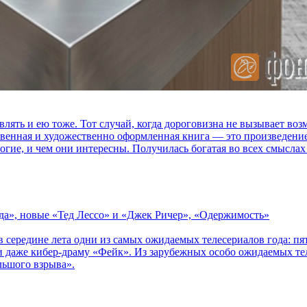
влять и ею тоже. Тот случай, когда дороговизна не вызывает в
ственная и художественно оформленная книга — это произведени
огие, и чем они интересны. Получилась богатая во всех смыслах
зда», новые «Тед Лессо» и «Джек Ричер», «Одержимость»
в середине лета одни из самых ожидаемых телесериалов года: 
 даже кибер-драму «Фейк». Из зарубежных особо ожидаемых тел
льшого взрыва».