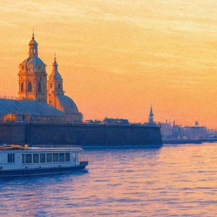
Петер Штайн поставил Пушки
15 января 2015,
16:48
Версия для печати
Театр Et Cetera под руководством Александра Калягина 17 янв
творчеству Александра Пушкина.
"Я выбрал Пушкина, потому что он мне интересен, — цитиру
занимаюсь театром, потому что хочу ближе познакомиться с а
спектакль. И я решил это сделать именно в России, откуда родо
В постановке задействованы почти все актеры театры, в загл