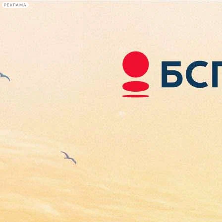
РЕКЛАМА
Афиша Plus
#телегид
Фонтанка.ру
Сегодня:
2026.08.07
11:07
Афиша Plus
кино
спектакли
выставки
концерты
лекции
книги
афиша плюс
новости
+