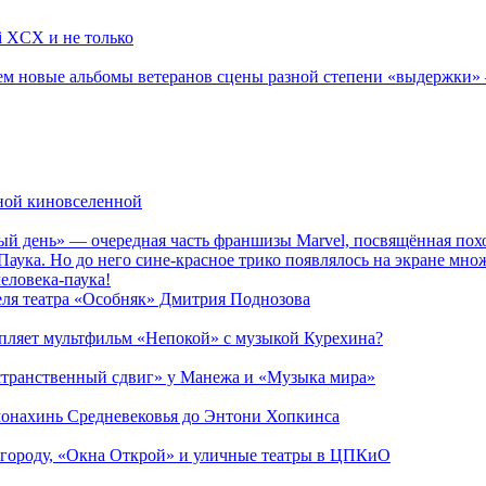
li XCX и не только
новые альбомы ветеранов сцены разной степени «выдержки» — Мад
рной киновселенной
ый день» — очередная часть франшизы Marvel, посвящённая пох
Паука. Но до него сине-красное трико появлялось на экране мно
еловека-паука!
теля театра «Особняк» Дмитрия Поднозова
епляет мультфильм «Непокой» с музыкой Курехина?
странственный сдвиг» у Манежа и «Музыка мира»
 монахинь Средневековья до Энтони Хопкинса
 городу, «Окна Открой» и уличные театры в ЦПКиО