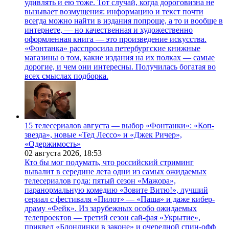
удивлять и ею тоже. Тот случай, когда дороговизна не
вызывает возмущения: информацию и текст почти
всегда можно найти в издания попроще, а то и вообще в
интернете, — но качественная и художественно
оформленная книга — это произведение искусства.
«Фонтанка» расспросила петербургские книжные
магазины о том, какие издания на их полках — самые
дорогие, и чем они интересны. Получилась богатая во
всех смыслах подборка.
15 телесериалов августа — выбор «Фонтанки»: «Коп-
звезда», новые «Тед Лессо» и «Джек Ричер»,
«Одержимость»
02 августа 2026,
18:53
Кто бы мог подумать, что российский стриминг
вывалит в середине лета одни из самых ожидаемых
телесериалов года: пятый сезон «Мажора»,
паранормальную комедию «Зовите Витю!», лучший
сериал с фестиваля «Пилот» — «Паша» и даже кибер-
драму «Фейк». Из зарубежных особо ожидаемых
телепроектов — третий сезон сай-фая «Укрытие»,
приквел «Блондинки в законе» и очередной спин-офф