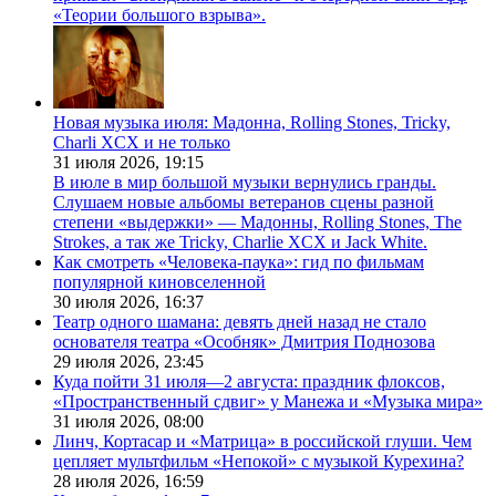
«Теории большого взрыва».
Новая музыка июля: Мадонна, Rolling Stones, Tricky,
Charli XCX и не только
31 июля 2026,
19:15
В июле в мир большой музыки вернулись гранды.
Слушаем новые альбомы ветеранов сцены разной
степени «выдержки» — Мадонны, Rolling Stones, The
Strokes, а так же Tricky, Charlie XCX и Jack White.
Как смотреть «Человека-паука»: гид по фильмам
популярной киновселенной
30 июля 2026,
16:37
Театр одного шамана: девять дней назад не стало
основателя театра «Особняк» Дмитрия Поднозова
29 июля 2026,
23:45
Куда пойти 31 июля—2 августа: праздник флоксов,
«Пространственный сдвиг» у Манежа и «Музыка мира»
31 июля 2026,
08:00
Линч, Кортасар и «Матрица» в российской глуши. Чем
цепляет мультфильм «Непокой» с музыкой Курехина?
28 июля 2026,
16:59