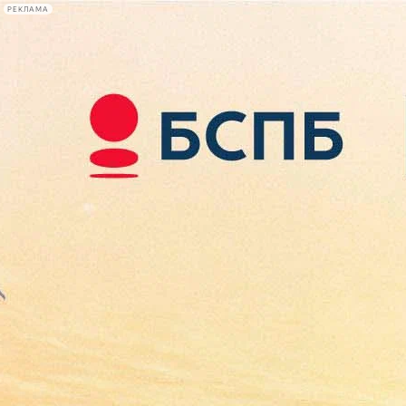
РЕКЛАМА
Афиша Plus
#телегид
Фонтанка.ру
Сегодня:
2026.08.07
22:11
Афиша Plus
кино
спектакли
выставки
концерты
лекции
книги
афиша плюс
новости
+