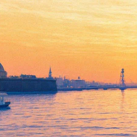
Антон Адасинский снова
выйдет на сцену Мариинки
Дроссельмейером
15 января 2015,
02:06
Версия для печати
Известный актер, режиссер и хореограф Антон Адасинский
примет участие в балете «Щелкунчик», который будет
представлен на Новой сцене Мариинского театра 17 января.
Артист предстанет в партии Дроссельмейера, а сама
постановка будет проходить в декорациях Михаила
Шемякина.
Впервые Адасинский принял участие в мариинском
«Щелкунчике» в 2001 году, но каждое его выступление в этом
балете – редкость. Антон Адасинский, известный как