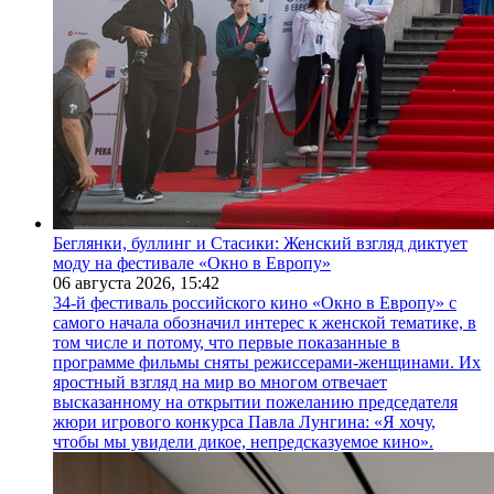
Беглянки, буллинг и Стасики: Женский взгляд диктует
моду на фестивале «Окно в Европу»
06 августа 2026,
15:42
34-й фестиваль российского кино «Окно в Европу» с
самого начала обозначил интерес к женской тематике, в
том числе и потому, что первые показанные в
программе фильмы сняты режиссерами-женщинами. Их
яростный взгляд на мир во многом отвечает
высказанному на открытии пожеланию председателя
жюри игрового конкурса Павла Лунгина: «Я хочу,
чтобы мы увидели дикое, непредсказуемое кино».