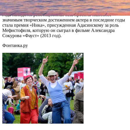
создатель пластического театра DEREVO, в настоящее время
значительную часть времени проводит в Дрездене, где с 1997
года находится репетиционная база проекта. Наиболее
значимым творческим достижением актера в последние годы
стала премия «Ника», присужденная Адасинскому за роль
Мефистофиля, которую он сыграл в фильме Александра
Сокурова «Фауст» (2013 год).
Фонтанка.ру