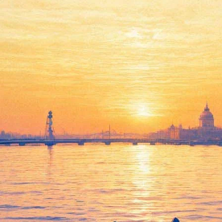
Сегодня в Лос-Анджелесе
раздадут "Золотые глобусы":
Россию представляет
"Левиафан"
11 января 2015,
03:43
Версия для печати
В Лос-Анджелесе сегодня 11 января, назовут победителей
престижной премии Ассоциации иностранных журналистов,
аккредитованных при Голливуде, – "Золотой глобус" (Golden
Globe Award).
72-я церемония вручения премий, традиционно открывающая
сезон "красных дорожек" в Голливуде, состоится в отеле
Beverley Hilton. Вести церемонию будут комедийные актрисы