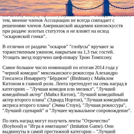
Тина Фей и Эми Полер.
По своему статусу премия уступает только "Оскару". Вместе с
тем, мнение членов Ассоциации не всегда совпадает с
решениями членов Американской академии киноискусств
при раздаче золотых статуэток и не влияет на исход
"оскаровской гонки".
В отличии от раздачи "оскаров" "глобусы" вручают за
торжественным ужином, накрытым на 1,3 тыс гостей.
Угощать звезд поручено шеф-повару Трою Томпсону.
Самое большое число номинаций по итогам 2014 года у
"черной комедии" мексиканского режиссера Алехандро
Гонсалеса Иньярриту "Бёрдмэн" (Birdman) с Майклом
Китоном в главной роли. Лента претендует на семь наград в
категориях – "Лучшая комедия или мюзикл", "Лучший
комедийный актер" (Майкл Китон), "Лучший комедийный
актер второго плана" (Эдвард Нортон), "Лучшая комедийная
актриса второго плана" (Эмма Стоун), "Лучшая режиссура",
"Лучший сценарий" и "Лучшее музыкальное сопровождение".
По пять наград могут получить ленты "Отрочество"
(Boyhood) и "Игра в имитацию" (Imitation Game). Они
выдвинуты в самой престижной категории – "Лучший