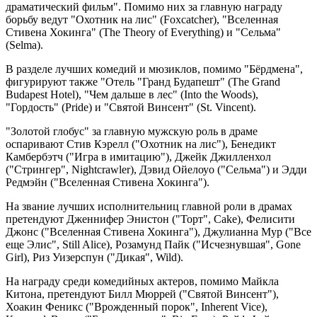
драматический фильм". Помимо них за главную награду
борьбу ведут "Охотник на лис" (Foxcatcher), "Вселенная
Стивена Хокинга" (The Theory of Everything) и "Сельма"
(Selma).
В разделе лучших комедий и мюзиклов, помимо "Бёрдмена",
фигурируют также "Отель "Гранд Будапешт" (The Grand
Budapest Hotel), "Чем дальше в лес" (Into the Woods),
"Гордость" (Pride) и "Святой Винсент" (St. Vincent).
"Золотой глобус" за главную мужскую роль в драме
оспаривают Стив Кэрелл ("Охотник на лис"), Бенедикт
Камбербэтч ("Игра в имитацию"), Джейк Джилленхол
("Стрингер", Nightcrawler), Дэвид Ойелоуо ("Сельма") и Эдди
Редмэйн ("Вселенная Стивена Хокинга").
На звание лучших исполнительниц главной роли в драмах
претендуют Дженнифер Энистон ("Торт", Cake), Фелисити
Джонс ("Вселенная Стивена Хокинга"), Джулианна Мур ("Все
еще Элис", Still Alice), Розамунд Пайк ("Исчезнувшая", Gone
Girl), Риз Уизерспун ("Дикая", Wild).
На награду среди комедийных актеров, помимо Майкла
Китона, претендуют Билл Мюррей ("Святой Винсент"),
Хоакин Феникс ("Врожденный порок", Inherent Vice),