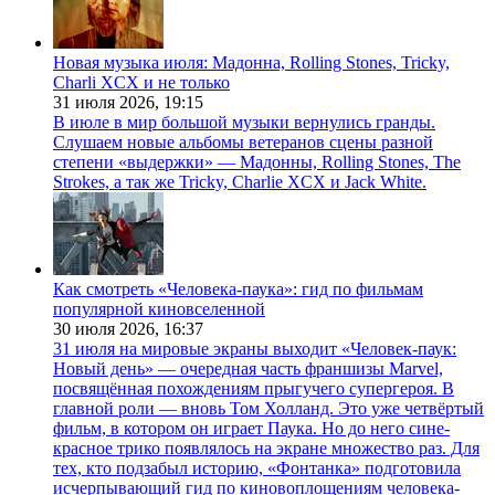
Новая музыка июля: Мадонна, Rolling Stones, Tricky,
Charli XCX и не только
31 июля 2026,
19:15
В июле в мир большой музыки вернулись гранды.
Слушаем новые альбомы ветеранов сцены разной
степени «выдержки» — Мадонны, Rolling Stones, The
Strokes, а так же Tricky, Charlie XCX и Jack White.
Как смотреть «Человека-паука»: гид по фильмам
популярной киновселенной
30 июля 2026,
16:37
31 июля на мировые экраны выходит «Человек-паук:
Новый день» — очередная часть франшизы Marvel,
посвящённая похождениям прыгучего супергероя. В
главной роли — вновь Том Холланд. Это уже четвёртый
фильм, в котором он играет Паука. Но до него сине-
красное трико появлялось на экране множество раз. Для
тех, кто подзабыл историю, «Фонтанка» подготовила
исчерпывающий гид по киновоплощениям человека-