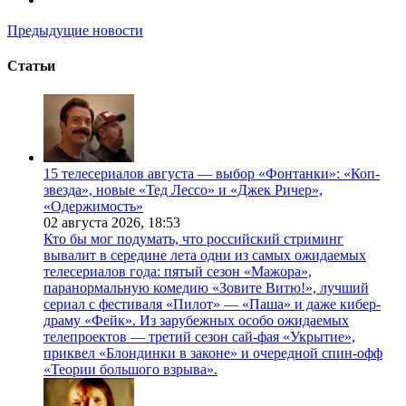
Предыдущие новости
Статьи
15 телесериалов августа — выбор «Фонтанки»: «Коп-
звезда», новые «Тед Лессо» и «Джек Ричер»,
«Одержимость»
02 августа 2026,
18:53
Кто бы мог подумать, что российский стриминг
вывалит в середине лета одни из самых ожидаемых
телесериалов года: пятый сезон «Мажора»,
паранормальную комедию «Зовите Витю!», лучший
сериал с фестиваля «Пилот» — «Паша» и даже кибер-
драму «Фейк». Из зарубежных особо ожидаемых
телепроектов — третий сезон сай-фая «Укрытие»,
приквел «Блондинки в законе» и очередной спин-офф
«Теории большого взрыва».