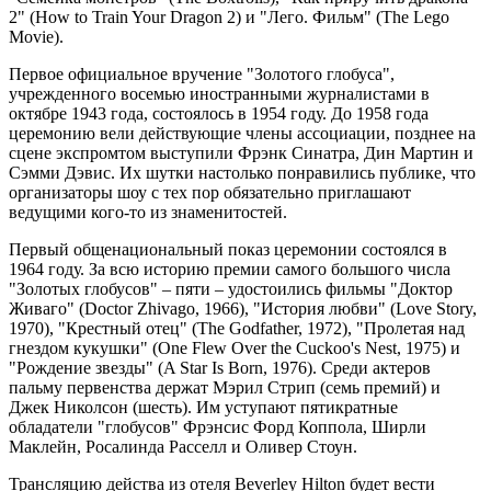
2" (How to Train Your Dragon 2) и "Лего. Фильм" (The Lego
Movie).
Первое официальное вручение "Золотого глобуса",
учрежденного восемью иностранными журналистами в
октябре 1943 года, состоялось в 1954 году. До 1958 года
церемонию вели действующие члены ассоциации, позднее на
сцене экспромтом выступили Фрэнк Синатра, Дин Мартин и
Сэмми Дэвис. Их шутки настолько понравились публике, что
организаторы шоу с тех пор обязательно приглашают
ведущими кого-то из знаменитостей.
Первый общенациональный показ церемонии состоялся в
1964 году. За всю историю премии самого большого числа
"Золотых глобусов" – пяти – удостоились фильмы "Доктор
Живаго" (Doctor Zhivago, 1966), "История любви" (Love Story,
1970), "Крестный отец" (The Godfather, 1972), "Пролетая над
гнездом кукушки" (One Flew Over the Cuckoo's Nest, 1975) и
"Рождение звезды" (A Star Is Born, 1976). Среди актеров
пальму первенства держат Мэрил Стрип (семь премий) и
Джек Николсон (шесть). Им уступают пятикратные
обладатели "глобусов" Фрэнсис Форд Коппола, Ширли
Маклейн, Росалинда Расселл и Оливер Стоун.
Трансляцию действа из отеля Beverley Hilton будет вести