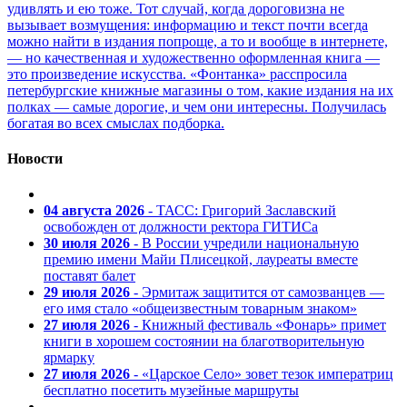
удивлять и ею тоже. Тот случай, когда дороговизна не
вызывает возмущения: информацию и текст почти всегда
можно найти в издания попроще, а то и вообще в интернете,
— но качественная и художественно оформленная книга —
это произведение искусства. «Фонтанка» расспросила
петербургские книжные магазины о том, какие издания на их
полках — самые дорогие, и чем они интересны. Получилась
богатая во всех смыслах подборка.
Новости
04 августа 2026
- ТАСС: Григорий Заславский
освобожден от должности ректора ГИТИСа
30 июля 2026
- В России учредили национальную
премию имени Майи Плисецкой, лауреаты вместе
поставят балет
29 июля 2026
- Эрмитаж защитится от самозванцев —
его имя стало «общеизвестным товарным знаком»
27 июля 2026
- Книжный фестиваль «Фонарь» примет
книги в хорошем состоянии на благотворительную
ярмарку
27 июля 2026
- «Царское Село» зовет тезок императриц
бесплатно посетить музейные маршруты