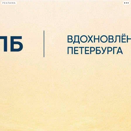
РЕКЛАМА
Афиша Plus
#телегид
Фонтанка.ру
Сегодня:
2026.08.06
23:16
Афиша Plus
кино
спектакли
выставки
концерты
лекции
книги
афиша плюс
новости
+