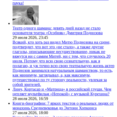
паука!
Театр одного шамана: девять дней назад не стало
основателя театра «Особняк» Дмитрия Поднозова
29 июля 2026,
23:45
Всякий, кто хоть раз видел Митю Поднозова на сцене,
подтвердит, что вот это «не стало», а также другие
глаголы, описывающие несуществование, никак не
вяжутся ни с самим Митей, ни с тем, что случилось 20
июля. Потому что всю свою сознательную, как я
полагаю, и уж точно всю свою театральную жизнь актер
Поднозов занимался натуральным шаманством, то есть,
как минимум, заглядывал, а, как максимум,
путешествовал по ту сторону реальности, увлекая за
собой зрителей.
Линч, Кортасар и «Матрица» в российской глуши. Чем
цепляет мультфильм «Непокой» с музыкой Курехина?
28 июля 2026,
16:59
Книги-биографии: 7 ярких текстов о реальных людях от
монахинь Средневековья до Энтони Хопкинса
27 июля 2026,
18:00