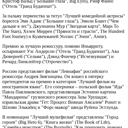
Кристоф Вальц ("Большие глаза", Big Eyes), Рэйф Файнс
("Отель "Гранд Будапешт").
За пальму первенства за титул "Лучшей комедийной актрисы"
борются Эми Адамс ("Большие глаза"), Эмили Блант ("Чем
дальше в лес"), Джулианна Мур ("Звездная карта", Maps To
The Stars), Хелен Миррен ("Пряности и страсти", The Hundred
Foot Journey) и Куавенжаней Уоллис ("Энни", Annie).
Премию за лучшую режиссуру, помимо Иньярриту,
оспаривают Уэс Андерсон ("Отель "Гранд Будапешт"), Ава
Дюверней ("Сельма"), Дэвид Финчер ("Исчезнувшая") и
Ричард Линклейтер ("Отрочество").
Россию представляет фильм "Левиафан" российского
режиссера Андрея Звягинцева. Он вошел в пятерку
претендентов на премию в категории "Лучший фильм на
иностранном языке". Его соперники – польский фильм "Ида"
Павла Павликовского, представляющая Эстонию картина
"Мандарины" грузинского режиссера Зазы Урушадзе,
израильская драма "Гет: Процесс Вивиан Амсалем" Ронит и
Шломи Элькабец и "Форс-мажор" шведа Рубена Эстлунда.
В номинации "Лучший мультфильм" представлены "Город
героев" (Big Hero 6), "Книга жизни" (The Book of Life),
"Семейка монстров" (The Boxtrolls), "Как приручить дракона