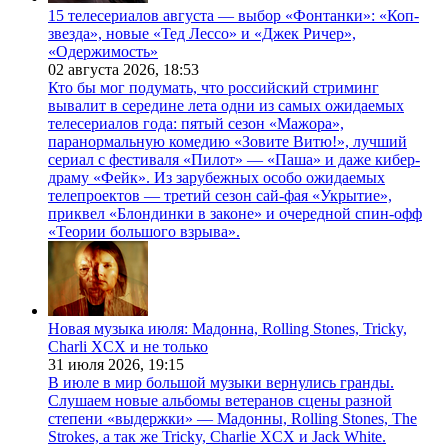
15 телесериалов августа — выбор «Фонтанки»: «Коп-
звезда», новые «Тед Лессо» и «Джек Ричер»,
«Одержимость»
02 августа 2026,
18:53
Кто бы мог подумать, что российский стриминг
вывалит в середине лета одни из самых ожидаемых
телесериалов года: пятый сезон «Мажора»,
паранормальную комедию «Зовите Витю!», лучший
сериал с фестиваля «Пилот» — «Паша» и даже кибер-
драму «Фейк». Из зарубежных особо ожидаемых
телепроектов — третий сезон сай-фая «Укрытие»,
приквел «Блондинки в законе» и очередной спин-офф
«Теории большого взрыва».
Новая музыка июля: Мадонна, Rolling Stones, Tricky,
Charli XCX и не только
31 июля 2026,
19:15
В июле в мир большой музыки вернулись гранды.
Слушаем новые альбомы ветеранов сцены разной
степени «выдержки» — Мадонны, Rolling Stones, The
Strokes, а так же Tricky, Charlie XCX и Jack White.