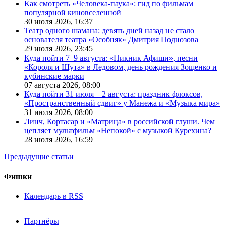
Как смотреть «Человека-паука»: гид по фильмам
популярной киновселенной
30 июля 2026,
16:37
Театр одного шамана: девять дней назад не стало
основателя театра «Особняк» Дмитрия Поднозова
29 июля 2026,
23:45
Куда пойти 7–9 августа: «Пикник Афиши», песни
«Короля и Шута» в Ледовом, день рождения Зощенко и
кубинские марки
07 августа 2026,
08:00
Куда пойти 31 июля—2 августа: праздник флоксов,
«Пространственный сдвиг» у Манежа и «Музыка мира»
31 июля 2026,
08:00
Линч, Кортасар и «Матрица» в российской глуши. Чем
цепляет мультфильм «Непокой» с музыкой Курехина?
28 июля 2026,
16:59
Предыдущие статьи
Фишки
Календарь в RSS
Партнёры