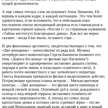
пущей аутентичности.
А еще самых теплых слов заслуживает Анна Леванова. Ей
веришь в каждом кадре, в каждой интонации. Это тем более
удивительно, если вспомнить, что в небольшом пока
послужном списке молоденькой актрисы есть главная роль в
картонном сериале канала «Россия 1» со страшным названием
«Тайны института благородных девиц». Как все же верно
сказано – когда б вы знали, из какого сора…
И два финальных аргумента, свидетельствующих о том, что
«Две женщины» – кинособытие из ряда вон. Музыка
петербургского композитора Сергея Баневича (помните его
тему «Дорога без конца» из фильма про Паганини?)
умиротворяет и одновременно заставляет дышать глубже,
ощущая и ритм ливня, и пульсацию солнечного света. А
работа почти неизвестного у нас латвийского оператора
Гинтса Берзиньша превратила фильм в медитативное действо.
Потрясающие крупные планы актеров… Мягкая цветовая
палитра… «Две женщины» – это фильм цвета пшеницы и
мокрой свежей зелени. Огромный дуб в лучах дождливого
солнца и вид мокрой террасы заставляют позабыть об
актерских шероховатостях. А эпизод на гумне, когда
крепостные девки в потоках света сгребают зерно – это же
чистый Венецианов: вырезай кадр, вставляй в раму и вешай