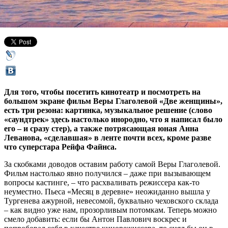
22 января 2015,
01:19
Версия для печати
Для того, чтобы посетить кинотеатр и посмотреть на
большом экране фильм Веры Глаголевой «Две женщины»,
есть три резона: картинка, музыкальное решение (слово
«саундтрек» здесь настолько инородно, что я написал было
его – и сразу стер), а также потрясающая юная Анна
Леванова, «сделавшая» в ленте почти всех, кроме разве
что суперстара Рейфа Файнса.
За скобками доводов оставим работу самой Веры Глаголевой.
Фильм настолько явно получился – даже при вызывающем
вопросы кастинге, – что расхваливать режиссера как-то
неуместно. Пьеса «Месяц в деревне» неожиданно вышла у
Тургенева ажурной, невесомой, буквально чеховского склада
– как видно уже нам, прозорливым потомкам. Теперь можно
смело добавить: если бы Антон Павлович воскрес и