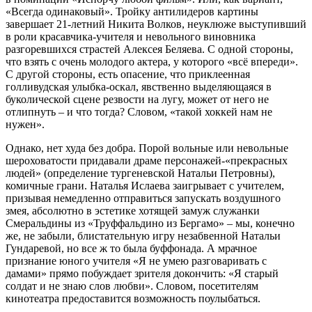
«Всегда одинаковый». Тройку антилидеров картины
завершает 21-летний Никита Волков, неуклюже выступивший
в роли красавчика-учителя и невольного виновника
разгоревшихся страстей Алексея Беляева. С одной стороны,
что взять с очень молодого актера, у которого «всё впереди».
С другой стороны, есть опасение, что приклеенная
голливудская улыбка-оскал, явственно выделяющаяся в
буколической сцене резвости на лугу, может от него не
отлипнуть – и что тогда? Словом, «такой хоккей нам не
нужен».
Однако, нет худа без добра. Порой вольные или невольные
шероховатости придавали драме персонажей-«прекрасных
людей» (определение тургеневской Натальи Петровны),
комичные грани. Наталья Ислаева заигрывает с учителем,
призывая немедленно отправиться запускать воздушного
змея, абсолютно в эстетике хотящей замуж служанки
Смеральдины из «Труффальдино из Бергамо» – мы, конечно
же, не забыли, блистательную игру незабвенной Натальи
Гундаревой, но все ж то была буффонада. А мрачное
признание юного учителя «Я не умею разговаривать с
дамами» прямо побуждает зрителя докончить: «Я старый
солдат и не знаю слов любви». Словом, посетителям
кинотеатра предоставится возможность поулыбаться.