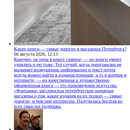
Какие книги — самые дорогие в магазинах Петербурга?
06 августа 2026,
12:13
Конечно, не цена в книге главное, — но книги умеют
удивлять и ею тоже. Тот случай, когда дороговизна не
вызывает возмущения: информацию и текст почти
всегда можно найти в издания попроще, а то и вообще в
интернете, — но качественная и художественно
оформленная книга — это произведение искусства.
«Фонтанка» расспросила петербургские книжные
магазины о том, какие издания на их полках — самые
дорогие, и чем они интересны. Получилась богатая во
всех смыслах подборка.