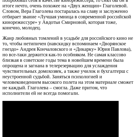
попробовал себя в качестве кинорежиссера, то снял бы он в
итоге нечто, очень похожее на «Двух женщин» Глаголевой.
Словом, Вера Глаголева постаралась на славу и заслуженно
отбирает звание «Лучшая умница в современной российской
кинорежиссуре» у Авдотьи Смирновой, которая тоже,
конечно, молодец.
Жанр любовных томлений в усадьбе для российского кино не
то, чтобы нетипичен (навскидку вспоминаем «Дворянское
гнездо» Андрея Кончаловского и «Дикарку» Юрия Павлова),
но все-таки держится как-то особняком. Не самая классово
близкая в советские годы тема в новейшем времени была
опрощена и загнана в телерезервацию для услаждения
чувствительных домохозяек, а также училок и бухгалтерш с
неустроенной судьбой. Заняться психологией и
человековедением высокого полета на этом материале сможет
не каждый. Глаголева – смогла. Даже притом, что
исполнители ей не всегда помогали.