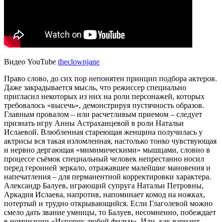
Видео YouTube
theclownjane
Право слово, до сих пор непонятен принцип подбора актеров.
Даже закрадывается мысль, что режиссер специально
пригласил некоторых из них на роли персонажей, которых
требовалось «высечь», демонстрируя пустячность образов.
Главным провалом – или расчетливым приемом – следует
признать игру Анны Астраханцевой в роли Натальи
Ислаевой. Влюбленная стареющая женщина получилась у
актрисы вся такая изломленная, настолько тонко чувствующая
и нервно дергающая «мимимическими» мышцами, словно в
процессе съёмок специальный человек непрестанно носил
перед героиней зеркало, отражавшее малейшие мановения и
напечатления – для перманентной корректировки характера.
Александр Балуев, играющий супруга Натальи Петровны,
Аркадия Ислаева, напротив, напоминает комод на ножках,
потертый и трудно открывающийся. Если Глаголевой можно
смело дать звание умницы, то Балуев, несомненно, побеждает
в номинации «Испорчу любой фильм». Или, как вариант,