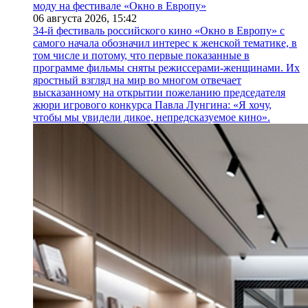
моду на фестивале «Окно в Европу»
06 августа 2026,
15:42
34-й фестиваль российского кино «Окно в Европу» с
самого начала обозначил интерес к женской тематике, в
том числе и потому, что первые показанные в
программе фильмы сняты режиссерами-женщинами. Их
яростный взгляд на мир во многом отвечает
высказанному на открытии пожеланию председателя
жюри игрового конкурса Павла Лунгина: «Я хочу,
чтобы мы увидели дикое, непредсказуемое кино».