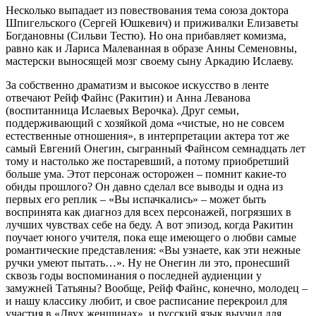
Несколько выпадает из повествования тема союза доктора
Шпигельского (Сергей Юшкевич) и приживалки Елизаветы
Богдановны (Сильви Тестю). Но она прибавляет комизма,
равно как и Лариса Малеванная в образе Анны Семеновны,
мастерски выносящей мозг своему сыну Аркадию Ислаеву.
За собственно драматизм и высокое искусство в ленте
отвечают Рейф Файнс (Ракитин) и Анна Леванова
(воспитанница Ислаевых Верочка). Друг семьи,
поддерживающий с хозяйкой дома «чистые, но не совсем
естественные отношения», в интерпретации актера тот же
самый Евгений Онегин, сыгранный Файнсом семнадцать лет
тому и настолько же постаревший, а потому приобретший
больше ума. Этот персонаж осторожен – помнит какие-то
обиды прошлого? Он давно сделал все выводы и одна из
первых его реплик – «Вы испачкались» – может быть
воспринята как диагноз для всех персонажей, погрязших в
лучших чувствах себе на беду. А вот эпизод, когда Ракитин
поучает юного учителя, пока еще имеющего о любви самые
романтические представления: «Вы узнаете, как эти нежные
ручки умеют пытать…». Ну не Онегин ли это, пронесший
сквозь годы воспоминания о последней аудиенции у
замужней Татьяны? Вообще, Рейф Файнс, конечно, молодец –
и нашу классику любит, и свое расписание перекроил для
участия в «Двух женщинах», и русский язык выучил для