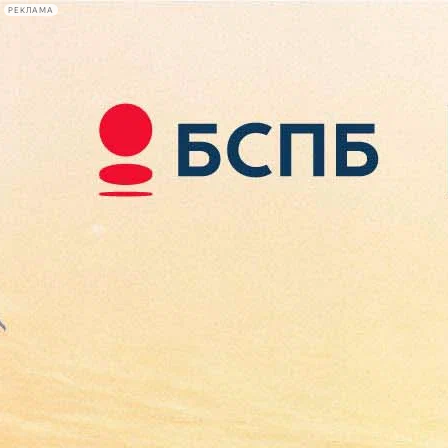
РЕКЛАМА
Афиша Plus
#телегид
Фонтанка.ру
Сегодня:
2026.08.09
16:34
Афиша Plus
кино
спектакли
выставки
концерты
лекции
книги
афиша плюс
новости
+