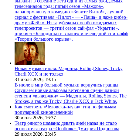
вывалит в середине лета одни из самых ожидаемых
телесериалов года: пятый сезон «Мажора»,
паранормальную комедию «Зовите Витю!», лучший
сериал с фестиваля «Пилот» — «Паша» и даже кибер-
драму «Фейк». Из зарубежных особо ожидаемых
телепроектов — третий сезон сай-фая «Укрытие»,
приквел «Блондинки в законе» и очередной спин-офф
«Теории большого взрыва».
Новая музыка июля: Мадонна, Rolling Stones, Tricky,
Charli XCX и не только
31 июля 2026,
19:15
В июле в мир большой музыки вернулись гранды.
Слушаем новые альбомы ветеранов сцены разной
степени «выдержки» — Мадонны, Rolling Stones, The
Strokes, а так же Tricky, Charlie XCX и Jack White.
Как смотреть «Человека-паука»: гид по фильмам
популярной киновселенной
30 июля 2026,
16:37
Театр одного шамана: девять дней назад не стало
основателя театра «Особняк» Дмитрия Поднозова
29 июля 2026,
23:45