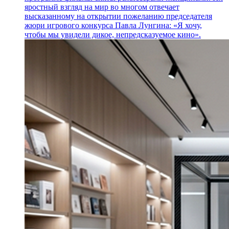
яростный взгляд на мир во многом отвечает
высказанному на открытии пожеланию председателя
жюри игрового конкурса Павла Лунгина: «Я хочу,
чтобы мы увидели дикое, непредсказуемое кино».