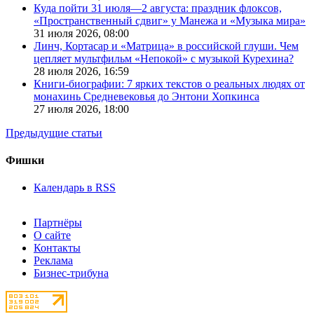
Куда пойти 31 июля—2 августа: праздник флоксов,
«Пространственный сдвиг» у Манежа и «Музыка мира»
31 июля 2026,
08:00
Линч, Кортасар и «Матрица» в российской глуши. Чем
цепляет мультфильм «Непокой» с музыкой Курехина?
28 июля 2026,
16:59
Книги-биографии: 7 ярких текстов о реальных людях от
монахинь Средневековья до Энтони Хопкинса
27 июля 2026,
18:00
Предыдущие статьи
Фишки
Календарь в RSS
Партнёры
О сайте
Контакты
Реклама
Бизнес-трибуна