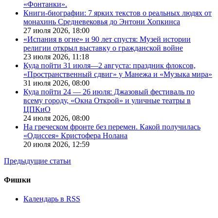
«Фонтанки».
Книги-биографии: 7 ярких текстов о реальных людях от
монахинь Средневековья до Энтони Хопкинса
27 июля 2026,
18:00
«Испания в огне» и 90 лет спустя: Музей истории
религии открыл выставку о гражданской войне
23 июля 2026,
11:18
Куда пойти 31 июля—2 августа: праздник флоксов,
«Пространственный сдвиг» у Манежа и «Музыка мира»
31 июля 2026,
08:00
Куда пойти 24 — 26 июля: Джазовый фестиваль по
всему городу, «Окна Открой» и уличные театры в
ЦПКиО
24 июля 2026,
08:00
На греческом фронте без перемен. Какой получилась
«Одиссея» Кристофера Нолана
20 июля 2026,
12:59
Предыдущие статьи
Фишки
Календарь в RSS