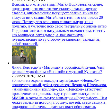
Всякий, кто хоть раз видел Митю Поднозова на сцене,
подтвердит, что вот это «не стало», а также другие
глаголы, описывающие несуществование, никак не
вяжутся ни с самим Митей, ни с тем, что случилось 20
июля. Потому что всю свою сознательную, как я
полагаю, и уж точно всю свою театральную жизнь актер
Поднозов занимался натуральным шаманством, то есть,
как минимум, заглядывал, а, как максимум,
путешествовал по ту сторону реальности, увлекая за
собой зрителей.
Линч, Кортасар и «Матрица» в российской глуши. Чем
цепляет мультфильм «Непокой» с музыкой Курехина?
28 июля 2026,
16:59
30 июля на экраны выходит мультфильм «Непокой» —
полнометражный дебют режиссера Леонида Шмелькова.
«Анимационный триллер», как «Непокой» аттестуют
прокатчики, в прошлом году с успехом выступил на
ММКФ, а затем на смотре анимации «Суздальфест». Чем
может зацепить история про двух друзей, свернувших в
придорожный отель — рассказывает обозреватель