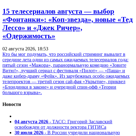
15 телесериалов августа — выбор
«Фонтанки»: «Коп-звезда», новые «Тед
Лессо» и «Джек Ричер»,
«Одержимость»
02 августа 2026, 18:53
Кто бы мог подумать, что российский стриминг вывалит в
середине лета одни из самых ожидаемых телесериалов года:
пятый сезон «Мажора», паранормальную комедию «Зовите
Витю!», лучший сериал с фестиваля «Пилот» — «Паша» и
даже кибер-драму «Фейк». Из зарубежных особо ожидаемых
телепроектов — третий сезон сай-фая «Укрытие», приквел
«Блондинки в законе» и очередной спин-офф «Теории
большого взрыва».
Новости
04 августа 2026
- ТАСС: Григорий Заславский
освобожден от должности ректора ГИТИСа
30 июля 2026
- В России учредили национальную