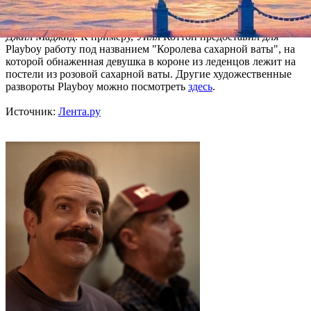
журнала) предоставили семь художников, среди которых
Трейси Эмин, Синди Шерман, Уилл Коттон, Ричард Принс и
Джил Маджид. К примеру, Уилл Коттон предоставил для
Playboy работу под названием "Королева сахарной ваты", на
которой обнаженная девушка в короне из леденцов лежит на
постели из розовой сахарной ваты. Другие художественные
развороты Playboy можно посмотреть
здесь
.
Источник:
Лента.ру