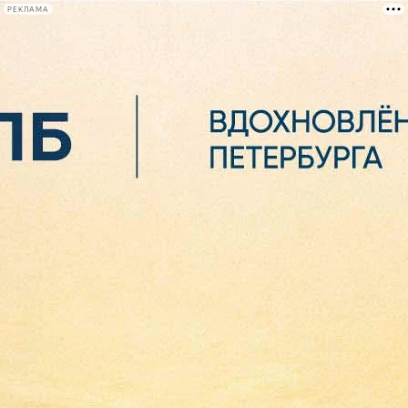
РЕКЛАМА
Афиша Plus
#телегид
Фонтанка.ру
Сегодня:
2026.08.06
04:34
Афиша Plus
кино
спектакли
выставки
концерты
лекции
книги
афиша плюс
новости
+