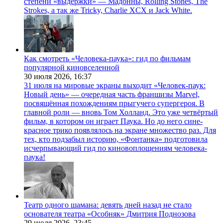
степени «выдержки» — Мадонны, Rolling Stones, The
Strokes, а так же Tricky, Charlie XCX и Jack White.
Как смотреть «Человека-паука»: гид по фильмам
популярной киновселенной
30 июля 2026,
16:37
31 июля на мировые экраны выходит «Человек-паук:
Новый день» — очередная часть франшизы Marvel,
посвящённая похождениям прыгучего супергероя. В
главной роли — вновь Том Холланд. Это уже четвёртый
фильм, в котором он играет Паука. Но до него сине-
красное трико появлялось на экране множество раз. Для
тех, кто подзабыл историю, «Фонтанка» подготовила
исчерпывающий гид по киновоплощениям человека-
паука!
Театр одного шамана: девять дней назад не стало
основателя театра «Особняк» Дмитрия Поднозова
29 июля 2026,
23:45