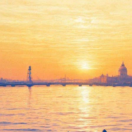
Playboy заменит обнаженные
фото обнаженкой в
современном искусстве
25 декабря 2012,
17:54
Версия для печати
Журнал Playboy в 2013 году впервые выпустит номер, в
котором развороты с обнаженными женщинами будут
заменены работами современных художников,
раскрывающими "человеческую этику и политическую
подоплеку устройства общества". Playboy с работами
современных художников выйдет сдвоенным выпуском - за
январь-февраль. Об этом сообщает The Independent.
Работы для номера под названием "Плеймейт как искусство"
("плеймейт" в терминологии Playboy - девушка на развороте