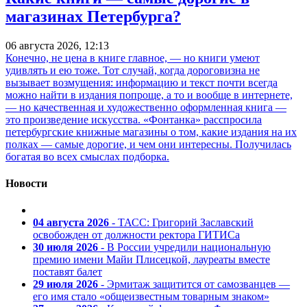
магазинах Петербурга?
06 августа 2026, 12:13
Конечно, не цена в книге главное, — но книги умеют
удивлять и ею тоже. Тот случай, когда дороговизна не
вызывает возмущения: информацию и текст почти всегда
можно найти в издания попроще, а то и вообще в интернете,
— но качественная и художественно оформленная книга —
это произведение искусства. «Фонтанка» расспросила
петербургские книжные магазины о том, какие издания на их
полках — самые дорогие, и чем они интересны. Получилась
богатая во всех смыслах подборка.
Новости
04 августа 2026
- ТАСС: Григорий Заславский
освобожден от должности ректора ГИТИСа
30 июля 2026
- В России учредили национальную
премию имени Майи Плисецкой, лауреаты вместе
поставят балет
29 июля 2026
- Эрмитаж защитится от самозванцев —
его имя стало «общеизвестным товарным знаком»