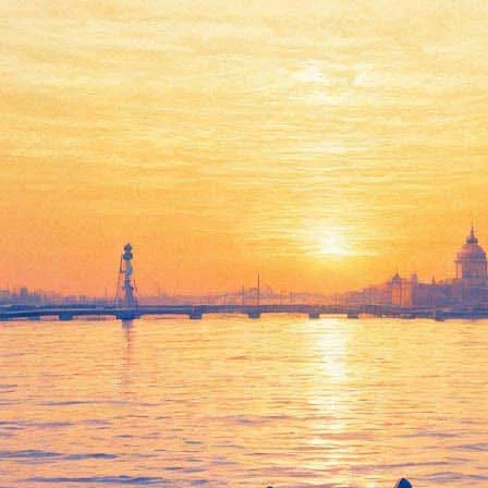
«Джекилл и Хайд» могут
переплюнуть «Вампиров»