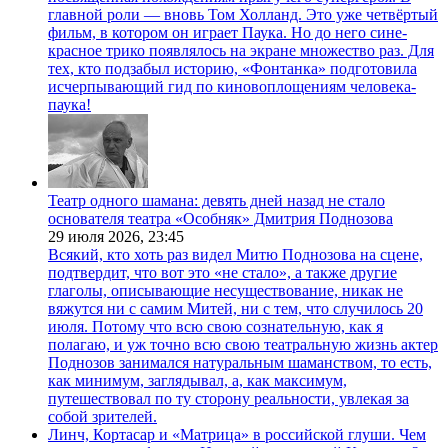
главной роли — вновь Том Холланд. Это уже четвёртый
фильм, в котором он играет Паука. Но до него сине-
красное трико появлялось на экране множество раз. Для
тех, кто подзабыл историю, «Фонтанка» подготовила
исчерпывающий гид по киновоплощениям человека-
паука!
Театр одного шамана: девять дней назад не стало
основателя театра «Особняк» Дмитрия Поднозова
29 июля 2026,
23:45
Всякий, кто хоть раз видел Митю Поднозова на сцене,
подтвердит, что вот это «не стало», а также другие
глаголы, описывающие несуществование, никак не
вяжутся ни с самим Митей, ни с тем, что случилось 20
июля. Потому что всю свою сознательную, как я
полагаю, и уж точно всю свою театральную жизнь актер
Поднозов занимался натуральным шаманством, то есть,
как минимум, заглядывал, а, как максимум,
путешествовал по ту сторону реальности, увлекая за
собой зрителей.
Линч, Кортасар и «Матрица» в российской глуши. Чем