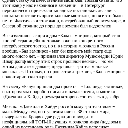
сделал ставку на качественные мюзиклы. Нельзя сказать, что
этот жанр у нас находился в забвении – в Петербург
периодически приезжали западные постановки, делались
попытки поставить оригинальные мюзиклы, но все это было
не то. Фактически этот жанр, востребованный во всем мире, в
Северной столице до поры до времени был недоступен.
Все изменилось с приходом «Бала вампиров», который стал
«новой страницей» не только в жизни конкретного
петербургского театра, но и в истории мюзикла в России
вообще. «Бал вампиров» мог бы кормить мой театр еще
много-много лет, – признавался директор Музкомедии Юрий
Шварцкопф автору этих строк прошлой весной, – но мы
хотим двигаться дальше, представляя зрителям новые
мюзиклы». Поэтому, по прошествии трех лет, «Бал вампиров»
волюнтаристски закрыли.
На смену «Балу» пришли два проекта – «Голливудская дива»,
о котором мы подробно писали в начале осени, и мюзикл
«Джекилл и Хайд», премьера которого состоялась в декабре.
Мюзикл «Джекилл и Хайд» российскому зрителю знаком
мало. Между тем, он с успехом идет в 38 странах мира,
выдержал на Бродвее две редакции и входит в
неофициальный ТОП-10 лучших мюзиклов мира (недаром в
одной из постановок роль Джекилла/Хайда исполняет