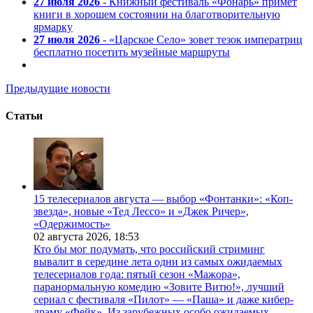
27 июля 2026
- Книжный фестиваль «Фонарь» примет
книги в хорошем состоянии на благотворительную
ярмарку
27 июля 2026
- «Царское Село» зовет тезок императриц
бесплатно посетить музейные маршруты
Предыдущие новости
Статьи
15 телесериалов августа — выбор «Фонтанки»: «Коп-
звезда», новые «Тед Лессо» и «Джек Ричер»,
«Одержимость»
02 августа 2026,
18:53
Кто бы мог подумать, что российский стриминг
вывалит в середине лета одни из самых ожидаемых
телесериалов года: пятый сезон «Мажора»,
паранормальную комедию «Зовите Витю!», лучший
сериал с фестиваля «Пилот» — «Паша» и даже кибер-
драму «Фейк». Из зарубежных особо ожидаемых