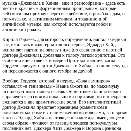
музыка «Джекилла и Хайда» еще и разнообразна – здесь есть
место и красивым фортепианным проигрышам, которые
лейтмотивом проходят через все действие, и рок-балладам, и
поп-музыке, и латинским мотивам, и традиционной
английской музыке, для которой используется гобой и
английский рожок.
Кирилл Гордеев, для которого, определенно, настал звездный
час, вживаясь в «альтернативного героя», Эдварда Хайда,
исполняет партии на октаву ниже (по сравнению с партией
доктора Джекилла), добавляя к голосу легкой хрипотцы. Это
особенно впечатляет в номере «Противостояние», когда
Гордеев чередует партии Джекилла и Хайда – за доли секунды
он переключается с одного тембра на другой.
Вообще, Гордеев, который в период «Бала вампиров»
оставался «в тени звезды» Ивана Ожогина, по максимуму
использует шанс показать себя. Он не только блистательно
справляется со своими вокальными партиями, но и прекрасно
вживается в две драматические роли. Его интеллигентный
доктор Джекилл предстает красавцем-романтиком в
идеальном костюме и с напомаженными волосами, в то время
как его Эдвард Хайд – настоящее исчадие ада, вмещающее в
своем образе «лучшее» от главных злодеев поп-культуры
последних лет: Джокера Хита Леджера и Ворона Брэндона