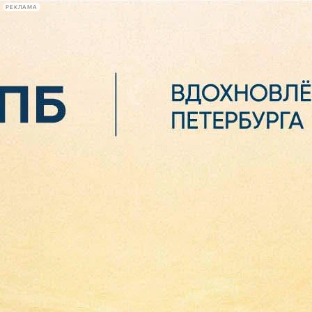
РЕКЛАМА
Афиша Plus
#телегид
Фонтанка.ру
Сегодня:
2026.08.06
18:34
Афиша Plus
кино
спектакли
выставки
концерты
лекции
книги
афиша плюс
новости
+