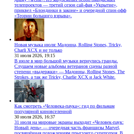
телепроектов — третий сезон сай-фая «Укрытие»,
приквел «Блондинки в законе» и очередной спин-офф
«Теории большого взрыва».
Новая музыка июля: Мадонна, Rolling Stones, Tricky,
Charli XCX и не только
31 июля 2026,
19:15
В июле в мир большой музыки вернулись гранды.
Слушаем новые альбомы ветеранов сцены разной
степени «выдержки» — Мадонны, Rolling Stones, The
Strokes, а так же Tricky, Charlie XCX и Jack White.
Как смотреть «Человека-паука»: гид по фильмам
популярной киновселенной
30 июля 2026,
16:37
31 июля на мировые экраны выходит «Человек-паук:
Новый день» — очередная часть франшизы Marvel,
посвящённая похождениям прыгучего супергероя. В