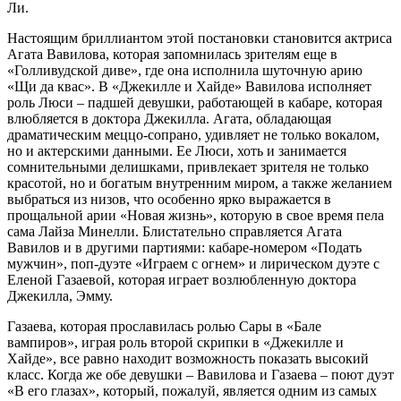
Ли.
Настоящим бриллиантом этой постановки становится актриса
Агата Вавилова, которая запомнилась зрителям еще в
«Голливудской диве», где она исполнила шуточную арию
«Щи да квас». В «Джекилле и Хайде» Вавилова исполняет
роль Люси – падшей девушки, работающей в кабаре, которая
влюбляется в доктора Джекилла. Агата, обладающая
драматическим меццо-сопрано, удивляет не только вокалом,
но и актерскими данными. Ее Люси, хоть и занимается
сомнительными делишками, привлекает зрителя не только
красотой, но и богатым внутренним миром, а также желанием
выбраться из низов, что особенно ярко выражается в
прощальной арии «Новая жизнь», которую в свое время пела
сама Лайза Минелли. Блистательно справляется Агата
Вавилов и в другими партиями: кабаре-номером «Подать
мужчин», поп-дуэте «Играем с огнем» и лирическом дуэте с
Еленой Газаевой, которая играет возлюбленную доктора
Джекилла, Эмму.
Газаева, которая прославилась ролью Сары в «Бале
вампиров», играя роль второй скрипки в «Джекилле и
Хайде», все равно находит возможность показать высокий
класс. Когда же обе девушки – Вавилова и Газаева – поют дуэт
«В его глазах», который, пожалуй, является одним из самых