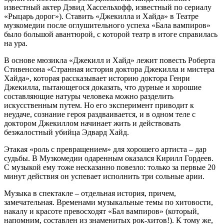
известный актер Дэвид Хассельхофф, известный по сериалу
«Рыцарь дорог»). Ставить «Джекилла и Хайда» в Театре
музкомедии после оглушительного успеха «Бала вампиров»
было большой авантюрой, с которой театр в итоге справилась
на ура.
В основе мюзикла «Джекилл и Хайд» лежит повесть Роберта
Стивенсона «Странная история доктора Джекилла и мистера
Хайда», которая рассказывает историю доктора Генри
Джекилла, пытающегося доказать, что дурные и хорошие
составляющие натуры человека можно разделить
искусственным путем. Но его эксперимент приводит к
неудаче, сознание героя раздваивается, и в одном теле с
доктором Джекиллом начинает жить и действовать
безжалостный убийца Эдвард Хайд.
Этакая «роль с превращением» для хорошего артиста – дар
судьбы. В Музкомедии одаренным оказался Кирилл Гордеев.
С музыкой ему тоже несказанно повезло: только за первые 20
минут действия он успевает исполнить три сольные арии.
Музыка в спектакле – отдельная история, причем,
замечательная. Временами музыкальные темы по хитовости,
накалу и красоте превосходят «Бал вампиров» (который,
напомним, составлен из знаменитых рок-хитов!). К тому же,