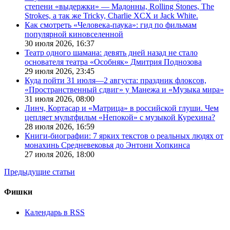
степени «выдержки» — Мадонны, Rolling Stones, The
Strokes, а так же Tricky, Charlie XCX и Jack White.
Как смотреть «Человека-паука»: гид по фильмам
популярной киновселенной
30 июля 2026,
16:37
Театр одного шамана: девять дней назад не стало
основателя театра «Особняк» Дмитрия Поднозова
29 июля 2026,
23:45
Куда пойти 31 июля—2 августа: праздник флоксов,
«Пространственный сдвиг» у Манежа и «Музыка мира»
31 июля 2026,
08:00
Линч, Кортасар и «Матрица» в российской глуши. Чем
цепляет мультфильм «Непокой» с музыкой Курехина?
28 июля 2026,
16:59
Книги-биографии: 7 ярких текстов о реальных людях от
монахинь Средневековья до Энтони Хопкинса
27 июля 2026,
18:00
Предыдущие статьи
Фишки
Календарь в RSS