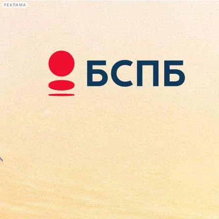
РЕКЛАМА
Афиша Plus
#телегид
Фонтанка.ру
Сегодня:
2026.08.09
13:09
Афиша Plus
кино
спектакли
выставки
концерты
лекции
книги
афиша плюс
новости
+