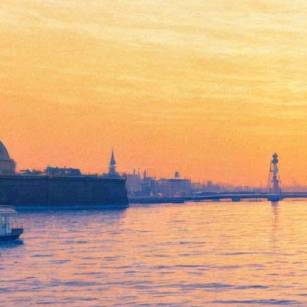
Пиотровский: За последние
20 лет площади Эрмитажа
выросли в 3 раза, а бюджет -
в 100
08 декабря 2014,
03:02
Версия для печати
Смотреть фоторепортаж
За последние двадцать лет количество зданий под