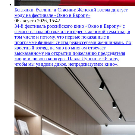
Беглянки, буллинг и Стасики: Женский взгляд диктует
моду на фестивале «Окно в Европу»
06 августа 2026,
15:42
34-й фестиваль российского кино «Окно в Европу» с
самого начала обозначил интерес к женской тематике, в
том числе и потому, что первые показанные в
программе фильмы сняты режиссерами-женщинами. Их
яростный взгляд на мир во многом отвечает
высказанному на открытии пожеланию председателя
жюри игрового конкурса Павла Лунгина: «Я хочу,
чтобы мы увидели дикое, непредсказуемое кино».