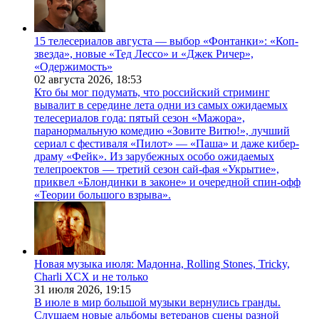
15 телесериалов августа — выбор «Фонтанки»: «Коп-
звезда», новые «Тед Лессо» и «Джек Ричер»,
«Одержимость»
02 августа 2026,
18:53
Кто бы мог подумать, что российский стриминг
вывалит в середине лета одни из самых ожидаемых
телесериалов года: пятый сезон «Мажора»,
паранормальную комедию «Зовите Витю!», лучший
сериал с фестиваля «Пилот» — «Паша» и даже кибер-
драму «Фейк». Из зарубежных особо ожидаемых
телепроектов — третий сезон сай-фая «Укрытие»,
приквел «Блондинки в законе» и очередной спин-офф
«Теории большого взрыва».
Новая музыка июля: Мадонна, Rolling Stones, Tricky,
Charli XCX и не только
31 июля 2026,
19:15
В июле в мир большой музыки вернулись гранды.
Слушаем новые альбомы ветеранов сцены разной