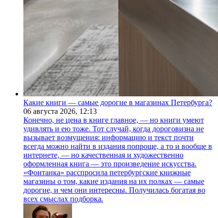
Какие книги — самые дорогие в магазинах Петербурга?
06 августа 2026,
12:13
Конечно, не цена в книге главное, — но книги умеют
удивлять и ею тоже. Тот случай, когда дороговизна не
вызывает возмущения: информацию и текст почти
всегда можно найти в издания попроще, а то и вообще в
интернете, — но качественная и художественно
оформленная книга — это произведение искусства.
«Фонтанка» расспросила петербургские книжные
магазины о том, какие издания на их полках — самые
дорогие, и чем они интересны. Получилась богатая во
всех смыслах подборка.