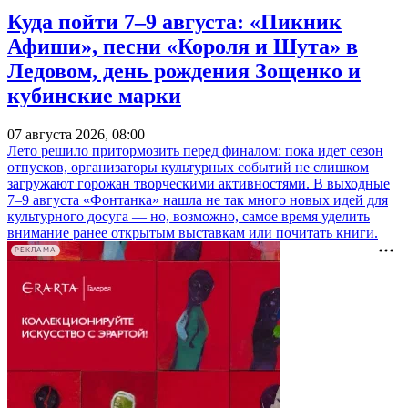
Куда пойти 7–9 августа: «Пикник
Афиши», песни «Короля и Шута» в
Ледовом, день рождения Зощенко и
кубинские марки
07 августа 2026, 08:00
Лето решило притормозить перед финалом: пока идет сезон
отпусков, организаторы культурных событий не слишком
загружают горожан творческими активностями. В выходные
7–9 августа «Фонтанка» нашла не так много новых идей для
культурного досуга — но, возможно, самое время уделить
внимание ранее открытым выставкам или почитать книги.
РЕКЛАМА