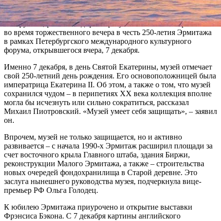
управлением Эрмитажа возросло с пяти до десяти, общие
площади выросли с 50 до 150 тысяч кв. м, а бюджет с 1 до 100
млн рублей, рассказал директор музея Михаил Пиотровский
во время торжественного вечера в честь 250-летия Эрмитажа
в рамках Петербургского международного культурного
форума, открывшегося вчера, 7 декабря.
Именно 7 декабря, в день Святой Екатерины, музей отмечает
свой 250-летний день рождения. Его основоположницей была
императрица Екатерина II. Об этом, а также о том, что музей
сохранился чудом – в перипетиях XX века коллекция вполне
могла бы исчезнуть или сильно сократиться, рассказал
Михаил Пиотровский. «Музей умеет себя защищать», – заявил
он.
Впрочем, музей не только защищается, но и активно
развивается – с начала 1990-х Эрмитаж расширил площади за
счет восточного крыла Главного штаба, здания Биржи,
реконструкции Малого Эрмитажа, а также – строительства
новых очередей фондохранилища в Старой деревне. Это
заслуга нынешнего руководства музея, подчеркнула вице-
премьер РФ Ольга Голодец.
К юбилею Эрмитажа приурочено и открытие выставки
Фрэнсиса Бэкона. С 7 декабря картины английского