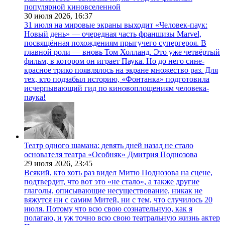
популярной киновселенной
30 июля 2026,
16:37
31 июля на мировые экраны выходит «Человек-паук:
Новый день» — очередная часть франшизы Marvel,
посвящённая похождениям прыгучего супергероя. В
главной роли — вновь Том Холланд. Это уже четвёртый
фильм, в котором он играет Паука. Но до него сине-
красное трико появлялось на экране множество раз. Для
тех, кто подзабыл историю, «Фонтанка» подготовила
исчерпывающий гид по киновоплощениям человека-
паука!
Театр одного шамана: девять дней назад не стало
основателя театра «Особняк» Дмитрия Поднозова
29 июля 2026,
23:45
Всякий, кто хоть раз видел Митю Поднозова на сцене,
подтвердит, что вот это «не стало», а также другие
глаголы, описывающие несуществование, никак не
вяжутся ни с самим Митей, ни с тем, что случилось 20
июля. Потому что всю свою сознательную, как я
полагаю, и уж точно всю свою театральную жизнь актер