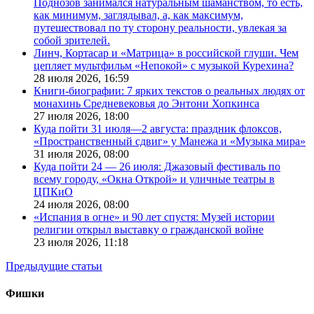
Поднозов занимался натуральным шаманством, то есть,
как минимум, заглядывал, а, как максимум,
путешествовал по ту сторону реальности, увлекая за
собой зрителей.
Линч, Кортасар и «Матрица» в российской глуши. Чем
цепляет мультфильм «Непокой» с музыкой Курехина?
28 июля 2026,
16:59
Книги-биографии: 7 ярких текстов о реальных людях от
монахинь Средневековья до Энтони Хопкинса
27 июля 2026,
18:00
Куда пойти 31 июля—2 августа: праздник флоксов,
«Пространственный сдвиг» у Манежа и «Музыка мира»
31 июля 2026,
08:00
Куда пойти 24 — 26 июля: Джазовый фестиваль по
всему городу, «Окна Открой» и уличные театры в
ЦПКиО
24 июля 2026,
08:00
«Испания в огне» и 90 лет спустя: Музей истории
религии открыл выставку о гражданской войне
23 июля 2026,
11:18
Предыдущие статьи
Фишки