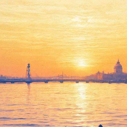
В Михайловском театре
«Царя Бориса» представит
маэстро Владимир
Юровский
03 декабря 2014,
14:00
Версия для печати
Согласно информации пресс-службы Михайловского театра, 3
и 4 января 2015 года на сцене Михайловского театра пройдет
музыкально-литературное представление по первой редакции
«Бориса Годунова» Модеста Мусоргского и текстам Николая
Карамзина. Музыкальным руководителем и дирижером
постановки станет Владимир Юровский, один из самых
значительных маэстро планеты, главный дирижер
Лондонского филармонического оркестра, художественный