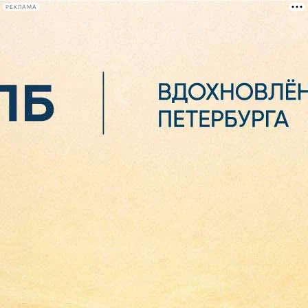
РЕКЛАМА
Афиша Plus
#телегид
Фонтанка.ру
Сегодня:
2026.08.06
15:25
Афиша Plus
кино
спектакли
выставки
концерты
лекции
книги
афиша плюс
новости
+