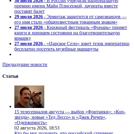
30 июля 2026
- В России учредили национальную
премию имени Майи Плисецкой, лауреаты вместе
поставят балет
29 июля 2026
- Эрмитаж защитится от самозванцев —
его имя стало «общеизвестным товарным знаком»
27 июля 2026
- Книжный фестиваль «Фонарь» примет
книги в хорошем состоянии на благотворительную
ярмарку
27 июля 2026
- «Царское Село» зовет тезок императриц
бесплатно посетить музейные маршруты
Предыдущие новости
Статьи
15 телесериалов августа — выбор «Фонтанки»: «Коп-
звезда», новые «Тед Лессо» и «Джек Ричер»,
«Одержимость»
02 августа 2026,
18:53
Кто бы мог подумать, что российский стриминг