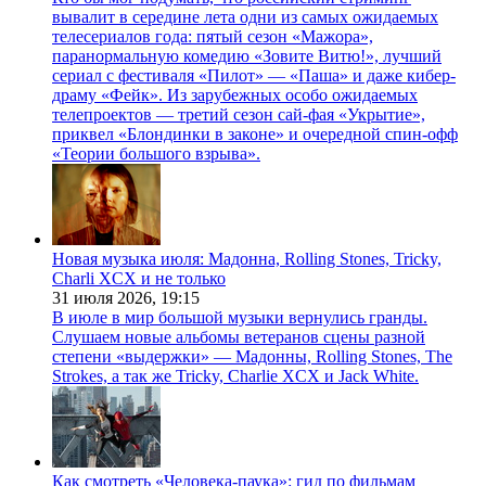
вывалит в середине лета одни из самых ожидаемых
телесериалов года: пятый сезон «Мажора»,
паранормальную комедию «Зовите Витю!», лучший
сериал с фестиваля «Пилот» — «Паша» и даже кибер-
драму «Фейк». Из зарубежных особо ожидаемых
телепроектов — третий сезон сай-фая «Укрытие»,
приквел «Блондинки в законе» и очередной спин-офф
«Теории большого взрыва».
Новая музыка июля: Мадонна, Rolling Stones, Tricky,
Charli XCX и не только
31 июля 2026,
19:15
В июле в мир большой музыки вернулись гранды.
Слушаем новые альбомы ветеранов сцены разной
степени «выдержки» — Мадонны, Rolling Stones, The
Strokes, а так же Tricky, Charlie XCX и Jack White.
Как смотреть «Человека-паука»: гид по фильмам