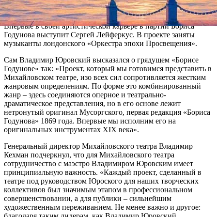
руководитель ГАСО им. Е.Светланова. Автором литературной
композиции и сценической версии – Виталий Фиалковский.
Впервые в своей артистической карьере в партии Бориса
Годунова выступит Сергей Лейферкус. В проекте заняты
музыканты лондонского «Оркестра эпохи Просвещения».
Сам Владимир Юровский высказался о грядущем «Борисе
Годунове» так: «Проект, который мы готовимся представить в
Михайловском театре, изо всех сил сопротивляется жестким
жанровым определениям. По форме это комбинированный
жанр – здесь соединяются оперное и театрально-
драматическое представления, но в его основе лежит
нетронутый оригинал Мусоргского, первая редакция «Бориса
Годунова» 1869 года. Впервые мы исполним его на
оригинальных инструментах XIX века».
Генеральный директор Михайловского театра Владимир
Кехман подчеркнул, что для Михайловского театра
сотрудничество с маэстро Владимиром Юровским имеет
принципиальную важность. «Каждый проект, сделанный в
театре под руководством Юроского для наших творческих
коллективов был значимым этапом в профессиональном
совершенствовании, а для публики – сильнейшим
художественным переживанием. Не менее важно и другое:
благодаря таким лидерам, как Владимир Юровский,