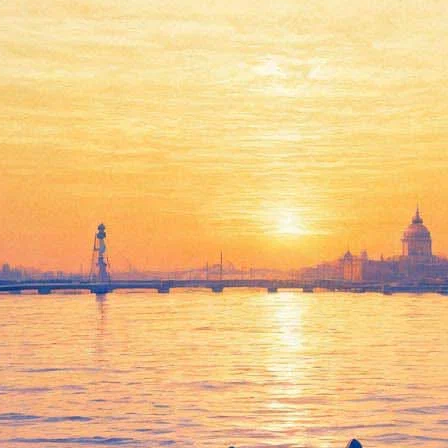
«Левиафан» Звягинцева
вошёл в шорт-лист «Оскара»
19 декабря 2014,
23:52
Версия для печати
Фильм российского кинорежиссёра Андрея Звягинцева
«Левиафан», лауреат Каннского и многих других фестивалей,
вошёл в финальный список из девяти номинантов на премию
Американской киноакадемии «Оскар» в категории «Лучший
фильм на иностранном языке». Об этом сообщается на сайте
премии.
Продюсер картины Александр Роднянский признался, что для
создателей фильма это огромная честь. «Мы чрезвычайно
благодарны российскому оскаровскому комитету за решение
выдвинуть наш фильм на соискание премии «Оскар» и
счастливы, что рассказанная нами история находит отклик за