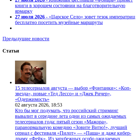
книги в хорошем состоянии на благотворительную
ярмарку
27 июля 2026
- «Царское Село» зовет тезок императриц
бесплатно посетить музейные маршруты
Предыдущие новости
Статьи
15 телесериалов августа — выбор «Фонтанки»: «Коп-
звезда», новые «Тед Лессо» и «Джек Ричер»,
«Одержимость»
02 августа 2026,
18:53
Кто бы мог подумать, что российский стриминг
вывалит в середине лета одни из самых ожидаемых
телесериалов года: пятый сезон «Мажора»,
паранормальную комедию «Зовите Витю!», лучший
сериал с фестиваля «Пилот» — «Паша» и даже кибер-
драму «Фейк». Из зарубежных особо ожидаемых