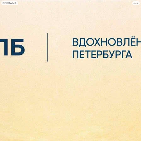
РЕКЛАМА
Афиша Plus
#телегид
Фонтанка.ру
Сегодня:
2026.08.06
19:04
Афиша Plus
кино
спектакли
выставки
концерты
лекции
книги
афиша плюс
новости
+