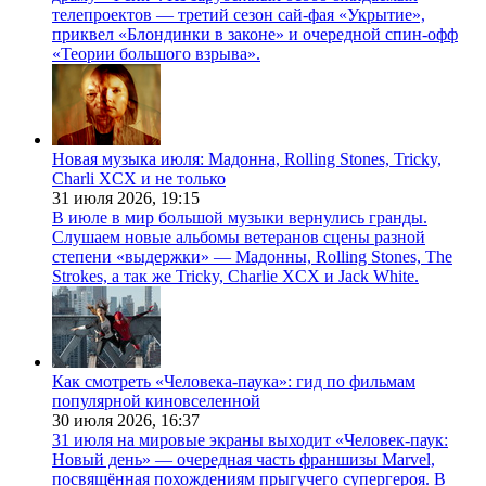
телепроектов — третий сезон сай-фая «Укрытие»,
приквел «Блондинки в законе» и очередной спин-офф
«Теории большого взрыва».
Новая музыка июля: Мадонна, Rolling Stones, Tricky,
Charli XCX и не только
31 июля 2026,
19:15
В июле в мир большой музыки вернулись гранды.
Слушаем новые альбомы ветеранов сцены разной
степени «выдержки» — Мадонны, Rolling Stones, The
Strokes, а так же Tricky, Charlie XCX и Jack White.
Как смотреть «Человека-паука»: гид по фильмам
популярной киновселенной
30 июля 2026,
16:37
31 июля на мировые экраны выходит «Человек-паук:
Новый день» — очередная часть франшизы Marvel,
посвящённая похождениям прыгучего супергероя. В