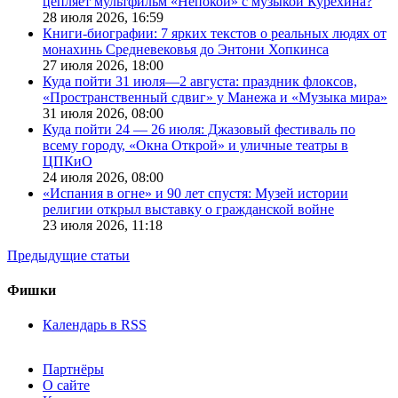
цепляет мультфильм «Непокой» с музыкой Курехина?
28 июля 2026,
16:59
Книги-биографии: 7 ярких текстов о реальных людях от
монахинь Средневековья до Энтони Хопкинса
27 июля 2026,
18:00
Куда пойти 31 июля—2 августа: праздник флоксов,
«Пространственный сдвиг» у Манежа и «Музыка мира»
31 июля 2026,
08:00
Куда пойти 24 — 26 июля: Джазовый фестиваль по
всему городу, «Окна Открой» и уличные театры в
ЦПКиО
24 июля 2026,
08:00
«Испания в огне» и 90 лет спустя: Музей истории
религии открыл выставку о гражданской войне
23 июля 2026,
11:18
Предыдущие статьи
Фишки
Календарь в RSS
Партнёры
О сайте