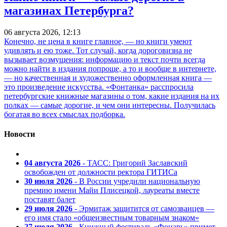
магазинах Петербурга?
06 августа 2026, 12:13
Конечно, не цена в книге главное, — но книги умеют
удивлять и ею тоже. Тот случай, когда дороговизна не
вызывает возмущения: информацию и текст почти всегда
можно найти в издания попроще, а то и вообще в интернете,
— но качественная и художественно оформленная книга —
это произведение искусства. «Фонтанка» расспросила
петербургские книжные магазины о том, какие издания на их
полках — самые дорогие, и чем они интересны. Получилась
богатая во всех смыслах подборка.
Новости
04 августа 2026
- ТАСС: Григорий Заславский
освобожден от должности ректора ГИТИСа
30 июля 2026
- В России учредили национальную
премию имени Майи Плисецкой, лауреаты вместе
поставят балет
29 июля 2026
- Эрмитаж защитится от самозванцев —
его имя стало «общеизвестным товарным знаком»
27 июля 2026
- Книжный фестиваль «Фонарь» примет