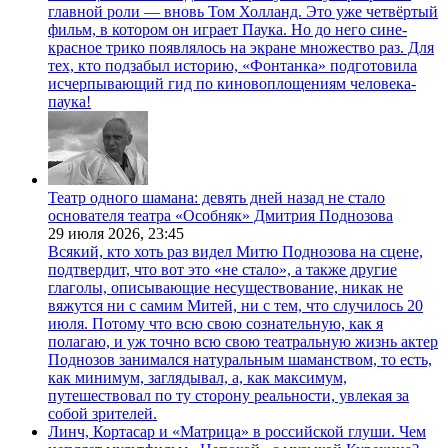
главной роли — вновь Том Холланд. Это уже четвёртый
фильм, в котором он играет Паука. Но до него сине-
красное трико появлялось на экране множество раз. Для
тех, кто подзабыл историю, «Фонтанка» подготовила
исчерпывающий гид по киновоплощениям человека-
паука!
Театр одного шамана: девять дней назад не стало
основателя театра «Особняк» Дмитрия Поднозова
29 июля 2026,
23:45
Всякий, кто хоть раз видел Митю Поднозова на сцене,
подтвердит, что вот это «не стало», а также другие
глаголы, описывающие несуществование, никак не
вяжутся ни с самим Митей, ни с тем, что случилось 20
июля. Потому что всю свою сознательную, как я
полагаю, и уж точно всю свою театральную жизнь актер
Поднозов занимался натуральным шаманством, то есть,
как минимум, заглядывал, а, как максимум,
путешествовал по ту сторону реальности, увлекая за
собой зрителей.
Линч, Кортасар и «Матрица» в российской глуши. Чем