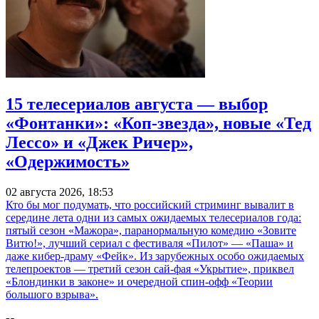
15 телесериалов августа — выбор
«Фонтанки»: «Коп-звезда», новые «Тед
Лессо» и «Джек Ричер»,
«Одержимость»
02 августа 2026, 18:53
Кто бы мог подумать, что российский стриминг вывалит в
середине лета одни из самых ожидаемых телесериалов года:
пятый сезон «Мажора», паранормальную комедию «Зовите
Витю!», лучший сериал с фестиваля «Пилот» — «Паша» и
даже кибер-драму «Фейк». Из зарубежных особо ожидаемых
телепроектов — третий сезон сай-фая «Укрытие», приквел
«Блондинки в законе» и очередной спин-офф «Теории
большого взрыва».