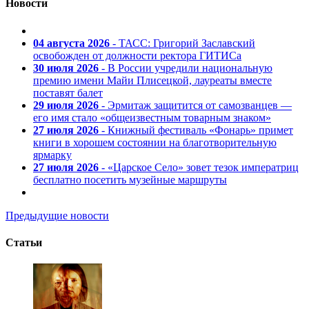
Новости
04 августа 2026
- ТАСС: Григорий Заславский
освобожден от должности ректора ГИТИСа
30 июля 2026
- В России учредили национальную
премию имени Майи Плисецкой, лауреаты вместе
поставят балет
29 июля 2026
- Эрмитаж защитится от самозванцев —
его имя стало «общеизвестным товарным знаком»
27 июля 2026
- Книжный фестиваль «Фонарь» примет
книги в хорошем состоянии на благотворительную
ярмарку
27 июля 2026
- «Царское Село» зовет тезок императриц
бесплатно посетить музейные маршруты
Предыдущие новости
Статьи