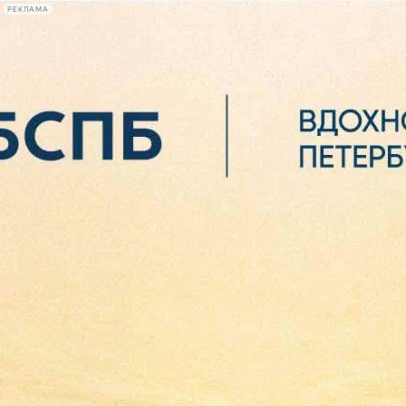
РЕКЛАМА
Афиша Plus
#телегид
Фонтанка.ру
Сегодня:
2026.08.06
10:58
Афиша Plus
кино
спектакли
выставки
концерты
лекции
книги
афиша плюс
новости
+