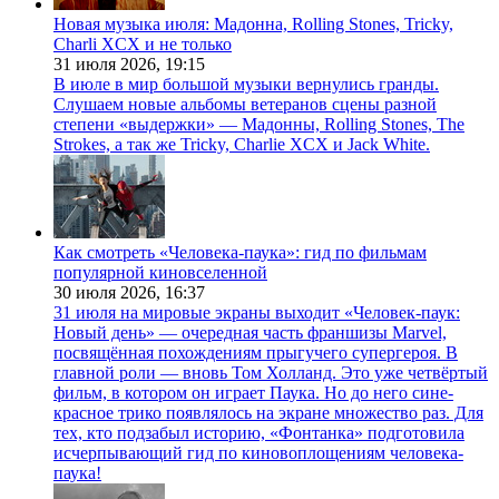
Новая музыка июля: Мадонна, Rolling Stones, Tricky,
Charli XCX и не только
31 июля 2026,
19:15
В июле в мир большой музыки вернулись гранды.
Слушаем новые альбомы ветеранов сцены разной
степени «выдержки» — Мадонны, Rolling Stones, The
Strokes, а так же Tricky, Charlie XCX и Jack White.
Как смотреть «Человека-паука»: гид по фильмам
популярной киновселенной
30 июля 2026,
16:37
31 июля на мировые экраны выходит «Человек-паук:
Новый день» — очередная часть франшизы Marvel,
посвящённая похождениям прыгучего супергероя. В
главной роли — вновь Том Холланд. Это уже четвёртый
фильм, в котором он играет Паука. Но до него сине-
красное трико появлялось на экране множество раз. Для
тех, кто подзабыл историю, «Фонтанка» подготовила
исчерпывающий гид по киновоплощениям человека-
паука!