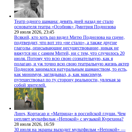
Театр одного шамана: девять дней назад не стало
основателя театра «Особняк» Дмитрия Поднозова
29 июля 2026,
23:45
Всякий, кто хоть раз видел Митю Поднозова на сцене,
подтвердит, что вот это «не стало», а также другие
глаголы, описывающие несуществование, никак не
вяжутся ни с самим Митей, ни с тем, что случилось 20
июля. Потому что всю свою сознательную, как я
полагаю, и уж точно всю свою театральную жизнь актер
Поднозов занимался натуральным шаманством, то есть,
как минимум, заглядывал, а, как максимум,
путешествовал по ту сторону реальности, увлекая за
собой зрителей.
Линч, Кортасар и «Матрица» в российской глуши. Чем
цепляет мультфильм «Непокой» с музыкой Курехина?
28 июля 2026,
16:59
30 июля на экраны выходит мультфильм «Непокой» —