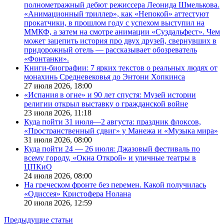
полнометражный дебют режиссера Леонида Шмелькова.
«Анимационный триллер», как «Непокой» аттестуют
прокатчики, в прошлом году с успехом выступил на
ММКФ, а затем на смотре анимации «Суздальфест». Чем
может зацепить история про двух друзей, свернувших в
придорожный отель — рассказывает обозреватель
«Фонтанки».
Книги-биографии: 7 ярких текстов о реальных людях от
монахинь Средневековья до Энтони Хопкинса
27 июля 2026,
18:00
«Испания в огне» и 90 лет спустя: Музей истории
религии открыл выставку о гражданской войне
23 июля 2026,
11:18
Куда пойти 31 июля—2 августа: праздник флоксов,
«Пространственный сдвиг» у Манежа и «Музыка мира»
31 июля 2026,
08:00
Куда пойти 24 — 26 июля: Джазовый фестиваль по
всему городу, «Окна Открой» и уличные театры в
ЦПКиО
24 июля 2026,
08:00
На греческом фронте без перемен. Какой получилась
«Одиссея» Кристофера Нолана
20 июля 2026,
12:59
Предыдущие статьи