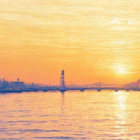
«Царское Село» приглашает
бесплатно покататься на
коньках
27 ноября 2014,
14:34
Версия для печати
Музей-заповедник «Царское Село» вновь поддержит
любителей кататься на коньках – 29 ноября рядом с
Екатерининским дворцом откроется каток. По традиции в
первые два дня, 29 и 30 ноября, каждый посетитель может
один час кататься бесплатно (при наличии своих коньков).
Приобщиться к зимнему развлечению можно ежедневно с
12.00 до 22.00.
Красивая подсветка, музыка, новогодняя ель – организаторы
обещают сделать все для поднятия зимнего настроения, но