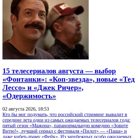
15 телесериалов августа — выбор
«Фонтанки»: «Коп-звезда», новые «Тед
Лессо» и «Джек Ричер»,
«Одержимость»
02 августа 2026, 18:53
Кто бы мог подумать, что российский стриминг вывалит в
середине лета одни из самых ожидаемых телесериалов года:
пятый сезон «Мажора», паранормальную комедию «Зовите
Витю!», лучший сериал с фестиваля «Пилот» — «Паша» и
даже кибер-драму «Фейк». Из зарубежных особо ожидаемых