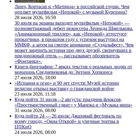
Линч, Кортасар и «Матрица» в российской глуши. Чем
цепляет мультфильм «Непокой» с музыкой Курехина?
28 июля 2026,
16:59
30 июля на экраны выходит мультфильм «Непокой» —
полнометражный дебют режиссера Леонида Шмелькова.
«Анимационный триллер», как «Непокой» аттестуют
прокатчики, в прошлом году с успехом выступил на
ММКФ, а затем на смотре анимации «Суздальфест». Чем
может зацепить история про двух друзей, свернувших в
придорожный отель — рассказывает обозреватель
«Фонтанки».
Книги-биографии: 7 ярких текстов о реальных людях от
монахинь Средневековья до Энтони Хопкинса
27 июля 2026,
18:00
«Испания в огне» и 90 лет спустя: Музей истории
религии открыл выставку о гражданской войне
23 июля 2026,
11:18
Куда пойти 31 июля—2 августа: праздник флоксов,
«Пространственный сдвиг» у Манежа и «Музыка мира»
31 июля 2026,
08:00
Куда пойти 24 — 26 июля: Джазовый фестиваль по
всему городу, «Окна Открой» и уличные театры в
ЦПКиО
24 июля 2026,
08:00