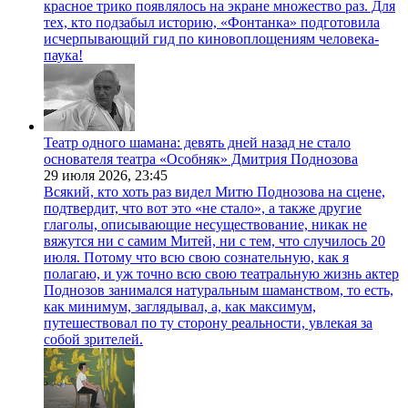
красное трико появлялось на экране множество раз. Для
тех, кто подзабыл историю, «Фонтанка» подготовила
исчерпывающий гид по киновоплощениям человека-
паука!
Театр одного шамана: девять дней назад не стало
основателя театра «Особняк» Дмитрия Поднозова
29 июля 2026,
23:45
Всякий, кто хоть раз видел Митю Поднозова на сцене,
подтвердит, что вот это «не стало», а также другие
глаголы, описывающие несуществование, никак не
вяжутся ни с самим Митей, ни с тем, что случилось 20
июля. Потому что всю свою сознательную, как я
полагаю, и уж точно всю свою театральную жизнь актер
Поднозов занимался натуральным шаманством, то есть,
как минимум, заглядывал, а, как максимум,
путешествовал по ту сторону реальности, увлекая за
собой зрителей.