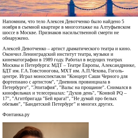
художественный руководитель МХТ им. А.П.Чехова Олег
Табаков. Просьба была удовлетворена.
Напомним, что тело Алексея Девотченко было найдено 5
ноября в съемной квартире в многоэтажке на Алтуфьевском
шоссе в Москве. Признаков насильственной смерти не
обнаружено.
Алексей Девотченко – артист драматического театра и кино.
Окончил Ленинградский институт театра, музыки и
кинематографии в 1989 году. Работал в ведущих театрах
Москвы и Петербурга: МДТ – Театре Европы, Александринке,
БДТ им. Г.А.Товстоногова, МХТ им. А.П.Чехова, Гоголь-
центре. Играл моноспектакли "Концерт Саши Черного для
фортепиано с артистом", "Дневник провинциала в
Петербурге", "Эпитафия", "Вальс на прощание". Снимался в
кинофильмах и телесериалах: "Духов день", "Конвой PQ –
17", "Агитбригада "Бей врага!", "Не думай про белых
обезьян", "Бандитский Петербург" и многих других.
Фонтанка.ру