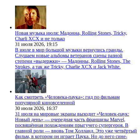
Новая музыка июля: Мадонна, Rolling Stones, Tricky,
Charli XCX и не только
31 июля 2026,
19:15
В июле в мир большой музыки вернулись гранды.
Слушаем новые альбомы ветеранов сцены разной
степени «выдержки» — Мадонны, Rolling Stones, The
Strokes, а так же Tricky, Charlie XCX и Jack White.
Как смотреть «Человека-паука»: гид по фильмам
популярной киновселенной
30 июля 2026,
16:37
31 июля на мировые экраны выходит «Человек-паук:
Новый день» — очередная часть франшизы Marvel,
посвящённая похождениям прыгучего супергероя. В
главной роли — вновь Том Холланд. Это уже четвёртый
фильм, в котором он играет Паука. Но до него сине-