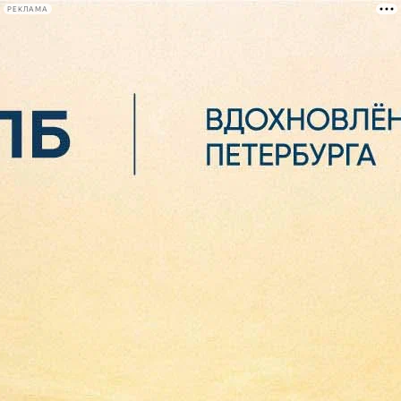
РЕКЛАМА
Афиша Plus
#телегид
Фонтанка.ру
Сегодня:
2026.08.06
04:46
Афиша Plus
кино
спектакли
выставки
концерты
лекции
книги
афиша плюс
новости
+