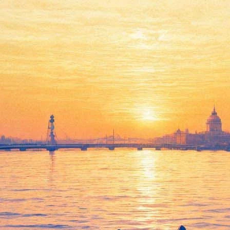
Прах актера Алексея
Девотченко захоронен в
закрытом некрополе в
Комарово
20 ноября 2014,
00:12
Версия для печати
Как сообщили друзья актера Алексея Девотченко, его прах
захоронили на кладбище в Комарово 19 ноября. Траурная
церемония прошла в закрытом для захоронений некрополе
Комаровского кладбища в присутствие только родных и
близких друзей. С просьбой о разрешении на похороны к
губернатору Санкт-Петербурге Георгию Полтавченко
обратились десять депутатов ЗакСа, художественный
руководитель Александринского театра Валерий Фокин и