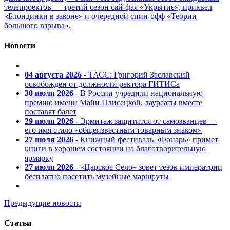
телепроектов — третий сезон сай-фая «Укрытие», приквел
«Блондинки в законе» и очередной спин-офф «Теории
большого взрыва».
Новости
04 августа 2026
- ТАСС: Григорий Заславский
освобожден от должности ректора ГИТИСа
30 июля 2026
- В России учредили национальную
премию имени Майи Плисецкой, лауреаты вместе
поставят балет
29 июля 2026
- Эрмитаж защитится от самозванцев —
его имя стало «общеизвестным товарным знаком»
27 июля 2026
- Книжный фестиваль «Фонарь» примет
книги в хорошем состоянии на благотворительную
ярмарку
27 июля 2026
- «Царское Село» зовет тезок императриц
бесплатно посетить музейные маршруты
Предыдущие новости
Статьи