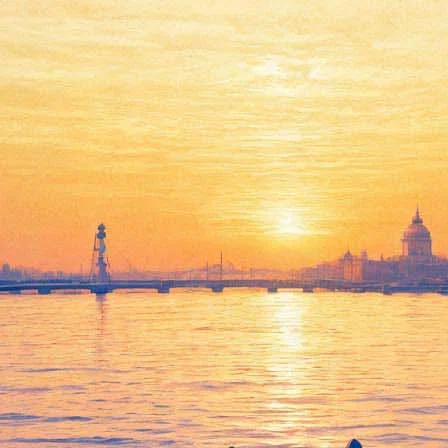
 погибшего во Внуково Кристо
яти погибшего во Внуково президента французского концерна T
ского в Москве.
е Маржери был другом худрука Мариинки. С 2006 года концерн T
кого театра, в том числе Московский Пасхальный фестиваль, м
егионам России.
московском аэропорту Внуково в ночь на 21 октября. Четырехм
етно-посадочную полосу. Глава французского концерна и трое чл