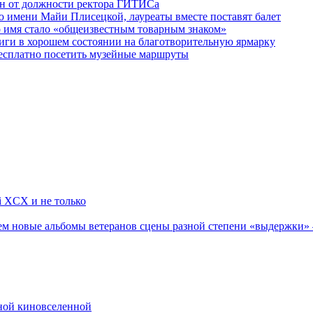
ен от должности ректора ГИТИСа
 имени Майи Плисецкой, лауреаты вместе поставят балет
о имя стало «общеизвестным товарным знаком»
ги в хорошем состоянии на благотворительную ярмарку
бесплатно посетить музейные маршруты
li XCX и не только
новые альбомы ветеранов сцены разной степени «выдержки» — Мад
рной киновселенной