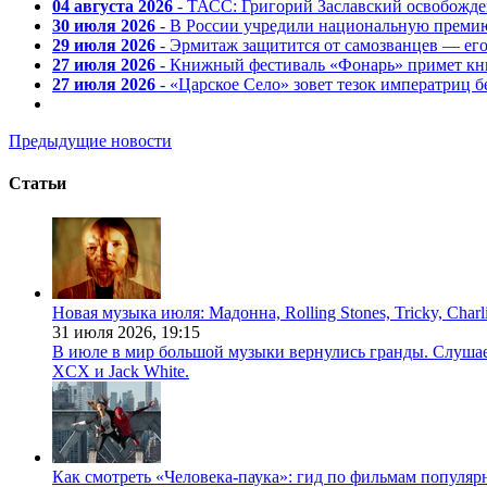
04 августа 2026
- ТАСС: Григорий Заславский освобожд
30 июля 2026
- В России учредили национальную премию
29 июля 2026
- Эрмитаж защитится от самозванцев — ег
27 июля 2026
- Книжный фестиваль «Фонарь» примет кни
27 июля 2026
- «Царское Село» зовет тезок императриц 
Предыдущие новости
Статьи
Новая музыка июля: Мадонна, Rolling Stones, Tricky, Char
31 июля 2026,
19:15
В июле в мир большой музыки вернулись гранды. Слушаем 
XCX и Jack White.
Как смотреть «Человека-паука»: гид по фильмам популя