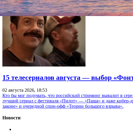
15 телесериалов августа — выбор «Фон
02 августа 2026, 18:53
Кто бы мог подумать, что российский стриминг вывалит в сер
лучший сериал с фестиваля «Пилот» — «Паша» и даже кибер-д
законе» и очередной спин-офф «Теории большого взрыва».
Новости