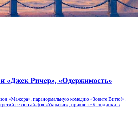
» и «Джек Ричер», «Одержимость»
 сезон «Мажора», паранормальную комедию «Зовите Витю!»,
ретий сезон сай-фая «Укрытие», приквел «Блондинки в