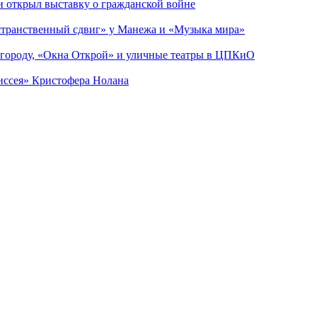
ии открыл выставку о гражданской войне
странственный сдвиг» у Манежа и «Музыка мира»
 городу, «Окна Открой» и уличные театры в ЦПКиО
диссея» Кристофера Нолана