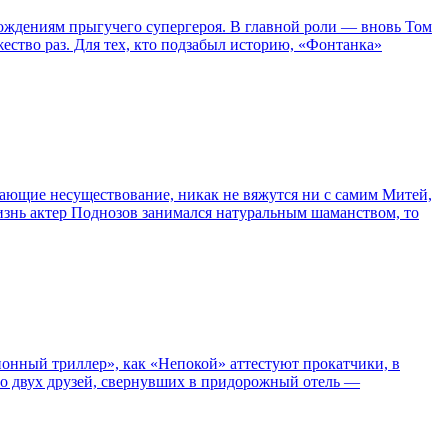
ождениям прыгучего супергероя. В главной роли — вновь Том
жество раз. Для тех, кто подзабыл историю, «Фонтанка»
сывающие несуществование, никак не вяжутся ни с самим Митей,
жизнь актер Поднозов занимался натуральным шаманством, то
нный триллер», как «Непокой» аттестуют прокатчики, в
ро двух друзей, свернувших в придорожный отель —