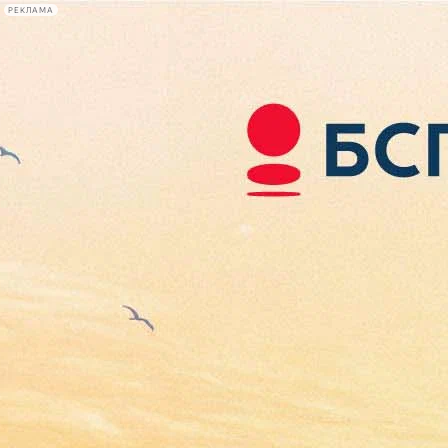
РЕКЛАМА
Афиша Plus
#телегид
Фонтанка.ру
Сегодня:
2026.08.06
03:35
Афиша Plus
кино
спектакли
выставки
концерты
лекции
книги
афиша плюс
новости
+