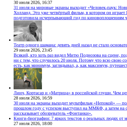
30 июля 2026,
16:37
31 июля на мировые экраны выходит «Человек-паук: Нов
Холланд. Это уже четвёртый фильм, в котором он играет 
подготовила исчерпывающий гид по киновоплощениям ч
Театр одного шамана: девять дней назад не стало основа
29 июля 2026,
23:45
Всякий, кто хоть раз видел Митю Поднозова на сцене, по
ни с тем, что случилось 20 июля. Потому что всю свою 
есть, как минимум, заглядывал, а, как максимум, путешест
Линч, Кортасар и «Матрица» в российской глуши. Чем ц
28 июля 2026,
16:59
30 июля на экраны выходит мультфильм «Непокой» — по
прошлом году с успехом выступил на ММКФ, а затем на 
рассказывает обозреватель «Фонтанки».
Книги-биографии: 7 ярких текстов о реальных людях от
27 июля 2026,
18:00