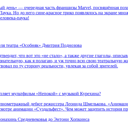
ый день» — очередная часть франшизы Marvel, посвящённая пох
Паука. Но до него сине-красное трико появлялось на экране мно
еловека-паука!
теля театра «Особняк» Дмитрия Поднозова
дтвердит, что вот это «не стало», а также другие глаголы, опи
сознательную, как я полагаю, и уж точно всю свою театральную 
вовал по ту сторону реальности, увлекая за собой зрителей.
епляет мультфильм «Непокой» с музыкой Курехина?
лнометражный дебют режиссера Леонида Шмелькова. «Анимацио
смотре анимации «Суздальфест». Чем может зацепить история п
 монахинь Средневековья до Энтони Хопкинса