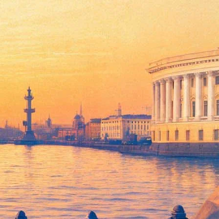
фа де Маржери
otal Кристофа де Маржери. Коллектив под управлением
otal, наряду с другими партнерами и спонсорами,
узыкальный фестиваль «Звезды белых ночей», ежегодные
естный самолет Falcon, следовавший рейсом Москва-Париж, при
енов экипажа его самолета погибли. Проводится расследование