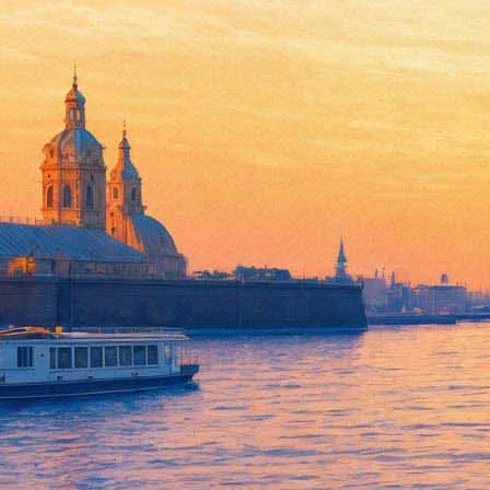
Гергиев даст концерт памяти
12 ноября 2014,
13:20
Версия для печати
Симфонический оркестр Мариинского театра даст концент пам
Валерия Гергиева выступит в Концертном зале им. П.И. Чайков
Как сообщил «Фонтанке» пресс-секретарь Гергиева, Кристоф д
поддерживает творческие проекты Валерия Гергиева и Мариинс
гастрольные туры труппы и оркестра Мариинского театра по р
Справка:
Напомним, что Кристоф де Маржери погиб в авиакатастрофе в 
взлете задел автомобиль спецтехники, загорелся и упал на взл
этого происшествия.