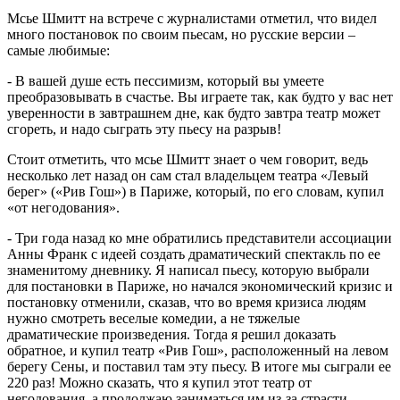
Мсье Шмитт на встрече с журналистами отметил, что видел
много постановок по своим пьесам, но русские версии –
самые любимые:
- В вашей душе есть пессимизм, который вы умеете
преобразовывать в счастье. Вы играете так, как будто у вас нет
уверенности в завтрашнем дне, как будто завтра театр может
сгореть, и надо сыграть эту пьесу на разрыв!
Стоит отметить, что мсье Шмитт знает о чем говорит, ведь
несколько лет назад он сам стал владельцем театра «Левый
берег» («Рив Гош») в Париже, который, по его словам, купил
«от негодования».
- Три года назад ко мне обратились представители ассоциации
Анны Франк с идеей создать драматический спектакль по ее
знаменитому дневнику. Я написал пьесу, которую выбрали
для постановки в Париже, но начался экономический кризис и
постановку отменили, сказав, что во время кризиса людям
нужно смотреть веселые комедии, а не тяжелые
драматические произведения. Тогда я решил доказать
обратное, и купил театр «Рив Гош», расположенный на левом
берегу Сены, и поставил там эту пьесу. В итоге мы сыграли ее
220 раз! Можно сказать, что я купил этот театр от
негодования, а продолжаю заниматься им из-за страсти.