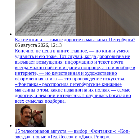
Какие книги — самые дорогие в магазинах Петербурга?
06 августа 2026,
12:13
Конечно, не цена в книге главное, — но книги умеют
удивлять и ею тоже. Тот случай, когда дороговизна не
вызывает возмущения: информацию и текст почти
всегда можно найти в издания попроще, а то и вообще в
интернете, — но качественная и художественно
оформленная книга — это произведение искусства.
«Фонтанка» расспросила петербургские книжные
магазины о том, какие издания на их полках — самые
дорогие, и чем они интересны. Получилась богатая во
всех смыслах подборка.
15 телесериалов августа — выбор «Фонтанки»: «Коп-
звезда», новые «Тед Лессо» и «Джек Ричер»,