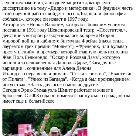
с успехом закончил, а позднее защитил докторскую
диссертацию на тему «Дидро и метафизика». В будущем часть
этой научной работы войдет в эссе «Дидро или философия
соблазна», которое он издаст в 1997 году.
Автор пьес «Ночь в Валони», которую с большим успехом
поставил в 1991 году Шекспировский театр, «Посетитель»,
действие в которой разворачивалось во время Второй
мировой войны в кабинете Зигмунда Фрейда (пьеса стала
лауреатом трех премий "Мольер"), «Фредерик, или Бульвар
преступлений», в премьере которой главную роль исполнил
Жан-Поль Бельмондо, "Оскар и Розовая Дама", которую
исполнила великолепная Даниэль Дарье, "Загадочные
вариации", сочиненные для Алена Делона.
Из-под его пера вышли романы "Секта эгоистов", "Евангелие
от Пилата", "Улисс из Багдада", «Когда я был произведением
искусства», «Часть другого» и многие другие.
Сегодня Эрик-Эммануэль Шмитт работает и живет в
Брюсселе. С 2008 года он помимо французского гражданства
имеет еще и бельгийское.