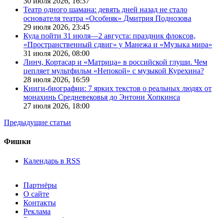
30 июля 2026,
16:37
Театр одного шамана: девять дней назад не стало
основателя театра «Особняк» Дмитрия Поднозова
29 июля 2026,
23:45
Куда пойти 31 июля—2 августа: праздник флоксов,
«Пространственный сдвиг» у Манежа и «Музыка мира»
31 июля 2026,
08:00
Линч, Кортасар и «Матрица» в российской глуши. Чем
цепляет мультфильм «Непокой» с музыкой Курехина?
28 июля 2026,
16:59
Книги-биографии: 7 ярких текстов о реальных людях от
монахинь Средневековья до Энтони Хопкинса
27 июля 2026,
18:00
Предыдущие статьи
Фишки
Календарь в RSS
Партнёры
О сайте
Контакты
Реклама