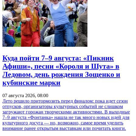
Куда пойти 7–9 августа: «Пикник
Афиши», песни «Короля и Шута» в
Ледовом, день рождения Зощенко и
кубинские марки
07 августа 2026, 08:00
Лето решило притормозить перед финалом: пока идет сезон
отпусков, организаторы культурных событий не слишком
загружают горожан творческими активностями. В выходные
7–9 августа «Фонтанка» нашла не так много новых идей для
культурного досуга — но, возможно, самое время уделить
внимание ранее открытым выставкам или почитать книги.