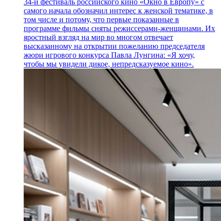
34-й фестиваль российского кино «Окно в Европу» с
самого начала обозначил интерес к женской тематике, в
том числе и потому, что первые показанные в
программе фильмы сняты режиссерами-женщинами. Их
яростный взгляд на мир во многом отвечает
высказанному на открытии пожеланию председателя
жюри игрового конкурса Павла Лунгина: «Я хочу,
чтобы мы увидели дикое, непредсказуемое кино».