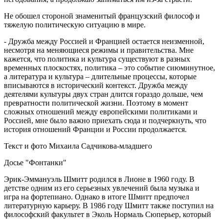
Не обошел стороной знаменитый французский философ и
тяжелую политическую ситуацию в мире.
- Дружба между Россией и Францией остается неизменной,
несмотря на меняющиеся режимы и правительства. Мне
кажется, что политика и культура существуют в разных
временных плоскостях, политика – это событие сиюминутное,
а литература и культура – длительные процессы, которые
вписываются в исторический контекст. Дружба между
деятелями культуры двух стран длится гораздо дольше, чем
превратности политической жизни. Поэтому в момент
сложных отношений между европейскими политиками и
Россией, мне было важно приехать сюда и подчеркнуть, что
история отношений Франции и России продолжается.
Текст и фото Михаила Садчикова-младшего
Досье "Фонтанки"
Эрик-Эммануэль Шмитт родился в Лионе в 1960 году. В
детстве одним из его серьезных увлечений была музыка и
игра на фортепиано. Однако в итоге Шмитт предпочел
литературную карьеру. В 1986 году Шмитт также поступил на
философский факультет в Эколь Нормаль Сюперьер, который