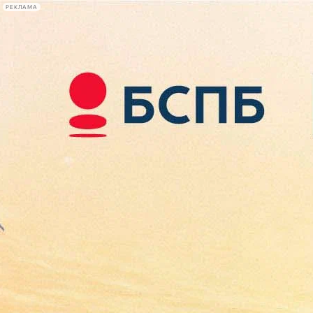
РЕКЛАМА
Афиша Plus
#телегид
Фонтанка.ру
Сегодня:
2026.08.09
18:04
Афиша Plus
кино
спектакли
выставки
концерты
лекции
книги
афиша плюс
новости
+