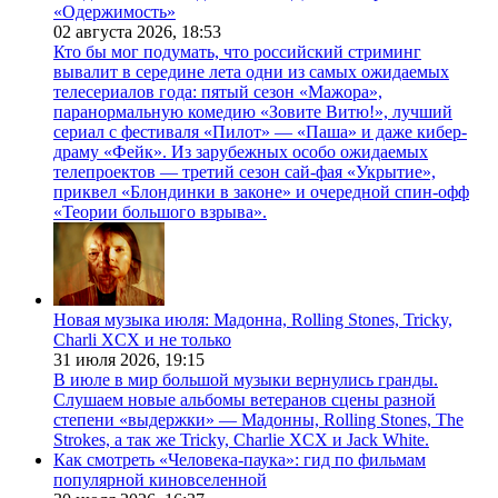
«Одержимость»
02 августа 2026,
18:53
Кто бы мог подумать, что российский стриминг
вывалит в середине лета одни из самых ожидаемых
телесериалов года: пятый сезон «Мажора»,
паранормальную комедию «Зовите Витю!», лучший
сериал с фестиваля «Пилот» — «Паша» и даже кибер-
драму «Фейк». Из зарубежных особо ожидаемых
телепроектов — третий сезон сай-фая «Укрытие»,
приквел «Блондинки в законе» и очередной спин-офф
«Теории большого взрыва».
Новая музыка июля: Мадонна, Rolling Stones, Tricky,
Charli XCX и не только
31 июля 2026,
19:15
В июле в мир большой музыки вернулись гранды.
Слушаем новые альбомы ветеранов сцены разной
степени «выдержки» — Мадонны, Rolling Stones, The
Strokes, а так же Tricky, Charlie XCX и Jack White.
Как смотреть «Человека-паука»: гид по фильмам
популярной киновселенной