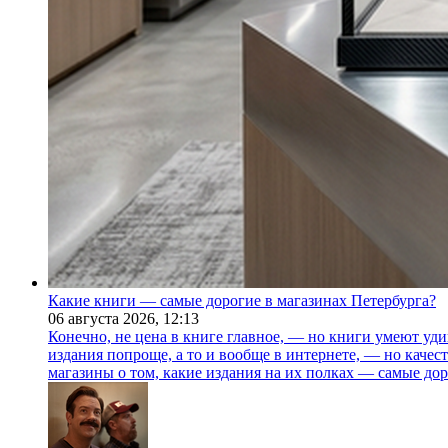
Какие книги — самые дорогие в магазинах Петербурга?
06 августа 2026,
12:13
Конечно, не цена в книге главное, — но книги умеют уди
издания попроще, а то и вообще в интернете, — но каче
магазины о том, какие издания на их полках — самые дор