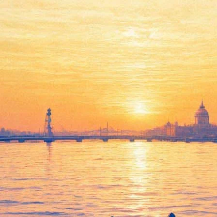
 снимать "Аббатство Даунтон"
ре сериала "Аббатство Даунтон", в котором рассказывается исто
заявили представители создателей сериала – телеканала ITV и пр
обритании в предстоящее воскресенье. Средняя аудитория зрител
торой превышает 60 млн человек. На Рождество будет показан д
 актеров и качество производства "Аббатства Даунтон" в ныне
о мы будем двигаться дальше с новым сезоном сериала. Это даст
м мини-сериалом года, получив премию "Эмми". В прошлом год
 Даунтон" было включено как "самый обсуждаемый критиками" 