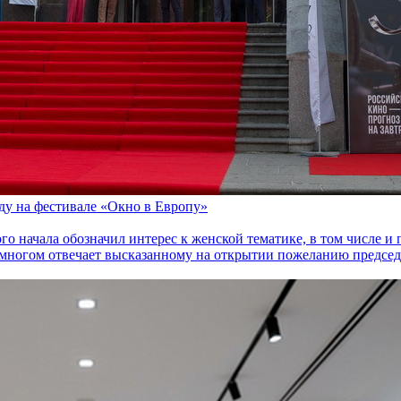
оду на фестивале «Окно в Европу»
го начала обозначил интерес к женской тематике, в том числе 
многом отвечает высказанному на открытии пожеланию председа