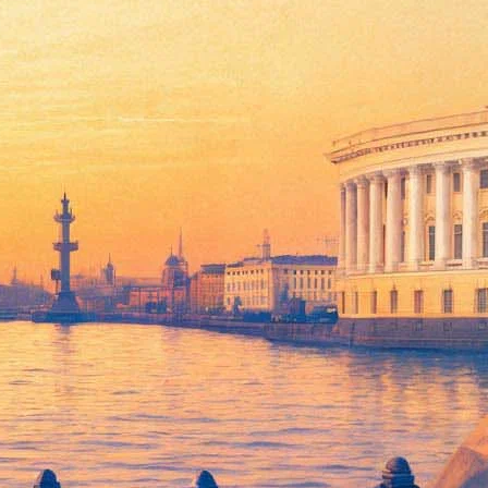
рия семейства аристократов Грэнтамов и их слуг, а также
одюсерской компании Carnival Pictures.
ей каждой серии фильма составляла 10,4 млн человек, что
ополнительный, специальный эпизод сериала.
шнем году, – заявил управляющий директор "Карнивал
 возможность аудитории увидеть, что произошло с их
у сериал удостоился премии "Золотой глобус" как лучший
сериал.