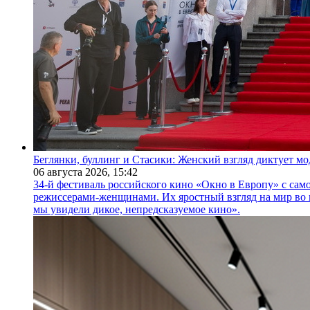
Беглянки, буллинг и Стасики: Женский взгляд диктует м
06 августа 2026,
15:42
34-й фестиваль российского кино «Окно в Европу» с само
режиссерами-женщинами. Их яростный взгляд на мир во 
мы увидели дикое, непредсказуемое кино».