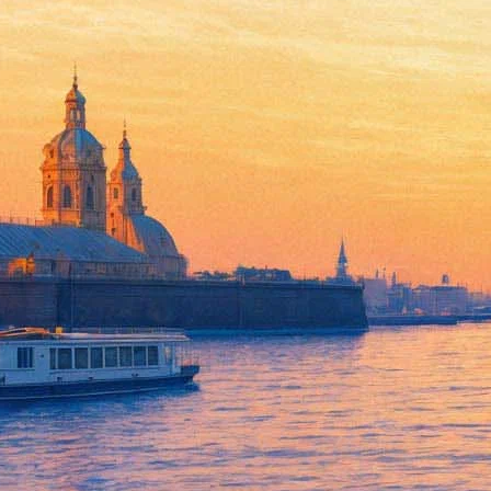
В Великобритании продолжат
09 ноября 2014,
20:51
Версия для печати
В Великобритании снимут шестой сезон популярного во всем ми
показана жизнь британского общества начала XX века. Об этом 
Показ пятого сезона "Аббатства Даунтон" завершается в Велик
является очень высоким показателем для страны, население ко
"Мы получили великолепные отклики на сюжетную линию, игру
пикчерс" Гарет Ним. – Вся наша команда воодушевлена тем, чт
любимыми персонажами".
В 2011 году "Аббатство Даунтон" было признано в США лучши
телевизионный фильм. В Книгу рекордов Гиннесса "Аббатство
Источник:
ТАСС