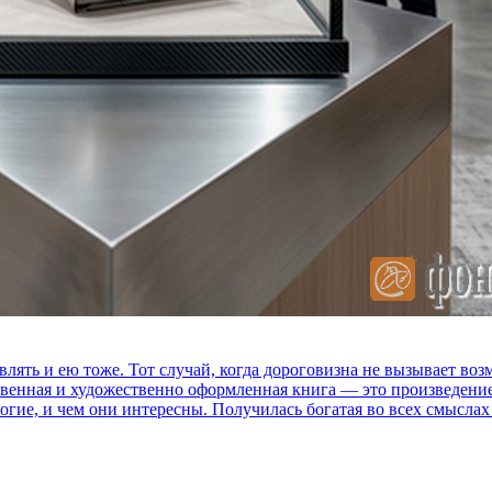
влять и ею тоже. Тот случай, когда дороговизна не вызывает в
ственная и художественно оформленная книга — это произведени
огие, и чем они интересны. Получилась богатая во всех смыслах