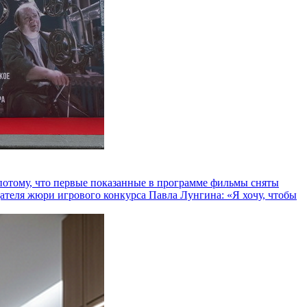
и потому, что первые показанные в программе фильмы сняты
теля жюри игрового конкурса Павла Лунгина: «Я хочу, чтобы