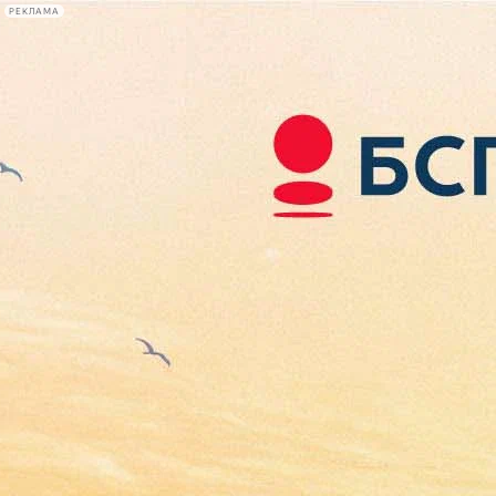
РЕКЛАМА
Афиша Plus
#телегид
Фонтанка.ру
Сегодня:
2026.08.08
18:30
Афиша Plus
кино
спектакли
выставки
концерты
лекции
книги
афиша плюс
новости
+