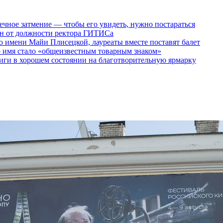
ечное затмение — чтобы его увидеть, нужно постараться
ен от должности ректора ГИТИСа
 имени Майи Плисецкой, лауреаты вместе поставят балет
о имя стало «общеизвестным товарным знаком»
ги в хорошем состоянии на благотворительную ярмарку