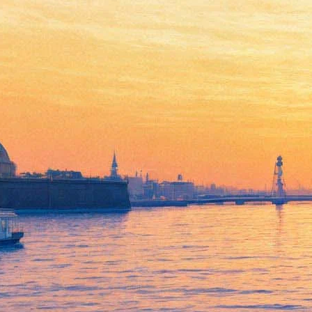
Третья Биеннале историко-
архивной фотографии
пройдет в 2016 году в
Мраморном дворце
07 ноября 2014,
01:26
Версия для печати
Русский музей продолжает свой проект по представлению
широкой публике малоизвестных фотографических собраний
и объявляет о начале подготовки к Третьей Биеннале
историко-архивной фотографии из российских музеев,
архивов, библиотек и частных коллекций.
К отбору для участия в выставке приглашаются
вышеперечисленные организации и учреждения,