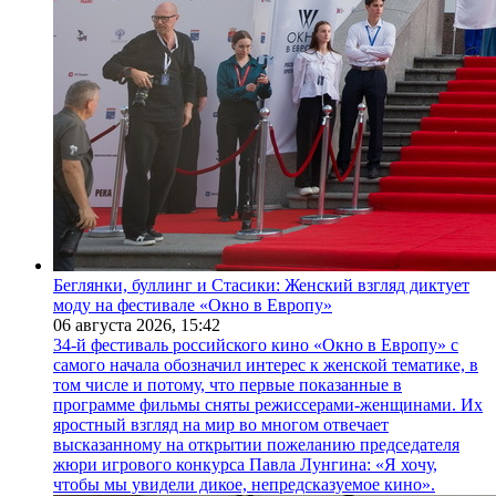
Беглянки, буллинг и Стасики: Женский взгляд диктует
моду на фестивале «Окно в Европу»
06 августа 2026,
15:42
34-й фестиваль российского кино «Окно в Европу» с
самого начала обозначил интерес к женской тематике, в
том числе и потому, что первые показанные в
программе фильмы сняты режиссерами-женщинами. Их
яростный взгляд на мир во многом отвечает
высказанному на открытии пожеланию председателя
жюри игрового конкурса Павла Лунгина: «Я хочу,
чтобы мы увидели дикое, непредсказуемое кино».