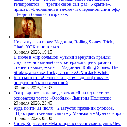
телепроектов — третий сезон сай-фая «Укрытие»,
приквел «Блондинки в законе» и очередной спин-офф
«Теории большого взрыва».
Новая музыка июля: Мадонна, Rolling Stones, Tricky,
Charli XCX и не только
31 июля 2026,
19:15
В июле в мир большой музыки вернулись гранды.
Слушаем новые альбомы ветеранов сцены разной
степени «выдержки» — Мадонны, Rolling Stones, The
Strokes, а так же Tricky, Charlie XCX и Jack White.
Как смотреть «Человека-паука»: гид по фильмам
популярной киновселенной
30 июля 2026,
16:37
Театр одного шамана: девять дней назад не стало
основателя театра «Особняк» Дмитрия Поднозова
29 июля 2026,
23:45
Куда пойти 31 июля—2 августа: праздник флоксов,
«Пространственный сдвиг» у Манежа и «Музыка мира»
31 июля 2026,
08:00
Линч, Кортасар и «Матрица» в российской глуши. Чем