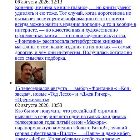
06 августа 2026,
12:13
Конечно, не цена в книге главное, — но книги умеют
удивлять и ею тоже. Тот случай, когда дороговизна не
вызывает возмущения: информацию и текст почти
всегда можно найти в издания попроще, а то и вообще в
интернете, — но качественная и художественно
оформленная книга — это произведение искусства.
«Фонтанка» расспросила петербургские книжные
магазины о том, какие издания на их полках — самые
дорогие, и чем они интересны. Получилась богатая во
всех смыслах подборка.
15 телесериалов августа — выбор «Фонтанки»: «Коп-
звезда», новые «Тед Лессо» и «Джек Ричер»,
«Одержимость»
02 августа 2026,
18:53
Кто бы мог подумать, что российский стриминг
вывалит в середине лета одни из самых ожидаемых
телесериалов года: пятый сезон «Мажора»,
паранормальную комедию «Зовите Витю!», лучший
сериал с фестиваля «Пилот» — «Паша» и даже кибер-
драму «Фейк». Из зарубежных особо ожидаемых