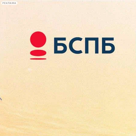
РЕКЛАМА
Афиша Plus
#телегид
Фонтанка.ру
Сегодня:
2026.08.09
13:56
Афиша Plus
кино
спектакли
выставки
концерты
лекции
книги
афиша плюс
новости
+