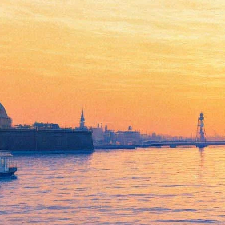
Один из ведущих теноров
мира Йонас Кауфман
выступит в Санкт-
Петербурге
05 ноября 2014,
12:26
Версия для печати
Концерт одного из ведущих мировых теноров состоится 15
декабря в Большом зале Филармонии в рамках XV
Международного зимнего фестиваля «Площадь Искусств».
Выступление певца будет сопровождать аккомпанемент
австрийского пианиста Хельмута Дойча, в программе
вокального вечера цикл Роберта Шумана «Любовь поэта»,
«Пять стихотворений Матильды Везендонк» Рихарда Вагнера
и три сонета Петрарки Ференца Листа.