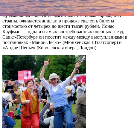
На концерте, который обещает стать одним из главных
музыкальных событий в масштабах не только города, но и
страны, ожидается аншлаг, в продаже еще есть билеты
стоимостью от четырех до шести тысяч рублей. Йонас
Кауфман — одна из самых востребованных оперных звезд,
Санкт-Петербург он посетит между между выступлениями в
постановках «Манон Леско» (Мюнхенская Штаатсопер) и
«Андре Шенье» (Королевская опера, Лондон).