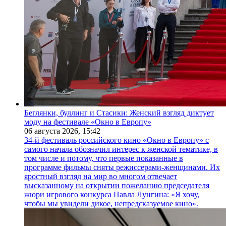
Беглянки, буллинг и Стасики: Женский взгляд диктует
моду на фестивале «Окно в Европу»
06 августа 2026,
15:42
34-й фестиваль российского кино «Окно в Европу» с
самого начала обозначил интерес к женской тематике, в
том числе и потому, что первые показанные в
программе фильмы сняты режиссерами-женщинами. Их
яростный взгляд на мир во многом отвечает
высказанному на открытии пожеланию председателя
жюри игрового конкурса Павла Лунгина: «Я хочу,
чтобы мы увидели дикое, непредсказуемое кино».