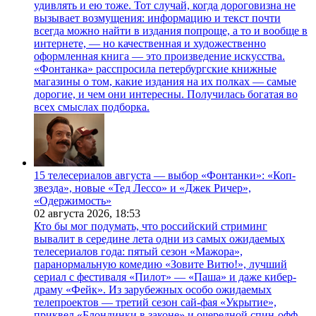
удивлять и ею тоже. Тот случай, когда дороговизна не
вызывает возмущения: информацию и текст почти
всегда можно найти в издания попроще, а то и вообще в
интернете, — но качественная и художественно
оформленная книга — это произведение искусства.
«Фонтанка» расспросила петербургские книжные
магазины о том, какие издания на их полках — самые
дорогие, и чем они интересны. Получилась богатая во
всех смыслах подборка.
15 телесериалов августа — выбор «Фонтанки»: «Коп-
звезда», новые «Тед Лессо» и «Джек Ричер»,
«Одержимость»
02 августа 2026,
18:53
Кто бы мог подумать, что российский стриминг
вывалит в середине лета одни из самых ожидаемых
телесериалов года: пятый сезон «Мажора»,
паранормальную комедию «Зовите Витю!», лучший
сериал с фестиваля «Пилот» — «Паша» и даже кибер-
драму «Фейк». Из зарубежных особо ожидаемых
телепроектов — третий сезон сай-фая «Укрытие»,
приквел «Блондинки в законе» и очередной спин-офф