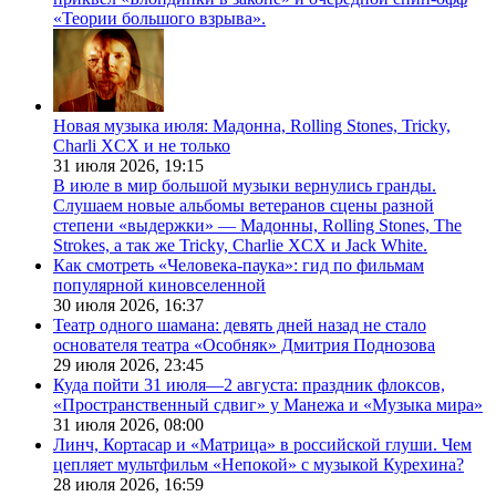
«Теории большого взрыва».
Новая музыка июля: Мадонна, Rolling Stones, Tricky,
Charli XCX и не только
31 июля 2026,
19:15
В июле в мир большой музыки вернулись гранды.
Слушаем новые альбомы ветеранов сцены разной
степени «выдержки» — Мадонны, Rolling Stones, The
Strokes, а так же Tricky, Charlie XCX и Jack White.
Как смотреть «Человека-паука»: гид по фильмам
популярной киновселенной
30 июля 2026,
16:37
Театр одного шамана: девять дней назад не стало
основателя театра «Особняк» Дмитрия Поднозова
29 июля 2026,
23:45
Куда пойти 31 июля—2 августа: праздник флоксов,
«Пространственный сдвиг» у Манежа и «Музыка мира»
31 июля 2026,
08:00
Линч, Кортасар и «Матрица» в российской глуши. Чем
цепляет мультфильм «Непокой» с музыкой Курехина?
28 июля 2026,
16:59