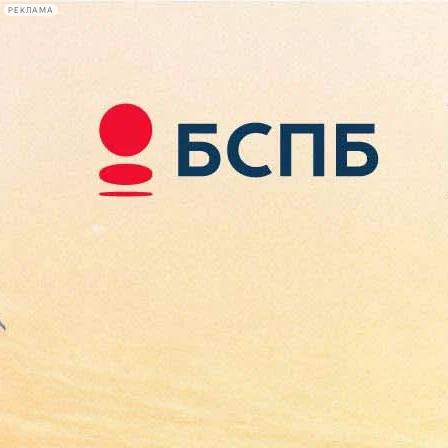
РЕКЛАМА
Афиша Plus
#телегид
Фонтанка.ру
Сегодня:
2026.08.09
11:42
Афиша Plus
кино
спектакли
выставки
концерты
лекции
книги
афиша плюс
новости
+