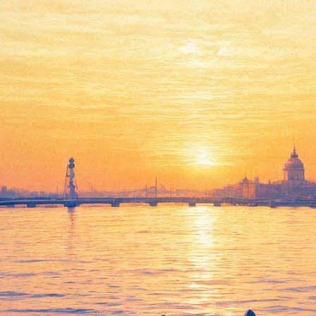
Елена Образцова отметила
юбилей в Большом театре
через 3,5 месяца после дня
рождения
29 октября 2014,
10:20
Версия для печати
Вчера в Большом театре прошел вечер, посвященный 75-
летнему юбилею народной артистки СССР Елены
Образцовой. Вообще-то дату всенародно любимая певица
отметила летом, 7 июля. Но во вторник на сцене ГАБТа был
организован оперный бал, участниками которого стали звезды
мирового искусства.
В Большой театр Елена Образцова впервые пришла, будучи