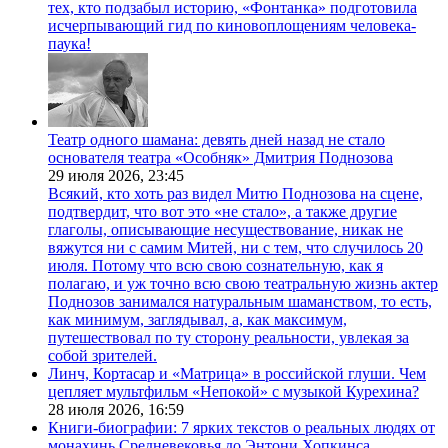
тех, кто подзабыл историю, «Фонтанка» подготовила
исчерпывающий гид по киновоплощениям человека-
паука!
Театр одного шамана: девять дней назад не стало
основателя театра «Особняк» Дмитрия Поднозова
29 июля 2026,
23:45
Всякий, кто хоть раз видел Митю Поднозова на сцене,
подтвердит, что вот это «не стало», а также другие
глаголы, описывающие несуществование, никак не
вяжутся ни с самим Митей, ни с тем, что случилось 20
июля. Потому что всю свою сознательную, как я
полагаю, и уж точно всю свою театральную жизнь актер
Поднозов занимался натуральным шаманством, то есть,
как минимум, заглядывал, а, как максимум,
путешествовал по ту сторону реальности, увлекая за
собой зрителей.
Линч, Кортасар и «Матрица» в российской глуши. Чем
цепляет мультфильм «Непокой» с музыкой Курехина?
28 июля 2026,
16:59
Книги-биографии: 7 ярких текстов о реальных людях от
монахинь Средневековья до Энтони Хопкинса