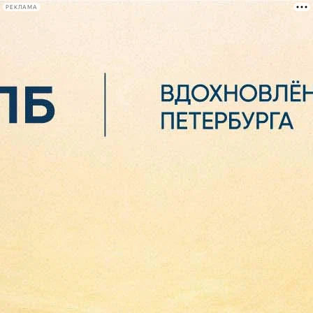
РЕКЛАМА
Афиша Plus
#телегид
Фонтанка.ру
Сегодня:
2026.08.06
20:46
Афиша Plus
кино
спектакли
выставки
концерты
лекции
книги
афиша плюс
новости
+