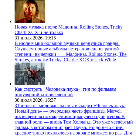
Новая музыка июля: Мадонна, Rolling Stones, Tricky,
Charli XCX и не только
31 июля 2026,
19:15
В июле в мир большой музыки вернулись гранды.
Слушаем новые альбомы ветеранов сцены разной
степени «выдержки» — Мадонны, Rolling Stones, The
Strokes, а так же Tricky, Charlie XCX и Jack White.
Как смотреть «Человека-паука»: гид по фильмам
популярной киновселенной
30 июля 2026,
16:37
31 июля на мировые экраны выходит «Человек-паук:
Новый день» — очередная часть франшизы Marvel,
посвящённая похождениям прыгучего супергероя. В
главной роли — вновь Том Холланд. Это уже четвёртый
фильм, в котором он играет Паука. Но до него сине-
красное трико появлялось на экране множество раз. Для