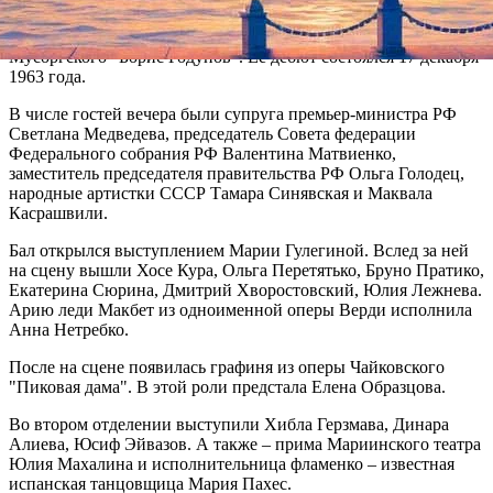
еще студенткой третьего курса Ленинградской консерватории.
Образцова исполнив партию Марины Мнишек в опере
Мусоргского "Борис Годунов". Ее дебют состоялся 17 декабря
1963 года.
В числе гостей вечера были супруга премьер-министра РФ
Светлана Медведева, председатель Совета федерации
Федерального собрания РФ Валентина Матвиенко,
заместитель председателя правительства РФ Ольга Голодец,
народные артистки СССР Тамара Синявская и Маквала
Касрашвили.
Бал открылся выступлением Марии Гулегиной. Вслед за ней
на сцену вышли Хосе Кура, Ольга Перетятько, Бруно Пратико,
Екатерина Сюрина, Дмитрий Хворостовский, Юлия Лежнева.
Арию леди Макбет из одноименной оперы Верди исполнила
Анна Нетребко.
После на сцене появилась графиня из оперы Чайковского
"Пиковая дама". В этой роли предстала Елена Образцова.
Во втором отделении выступили Хибла Герзмава, Динара
Алиева, Юсиф Эйвазов. А также – прима Мариинского театра
Юлия Махалина и исполнительница фламенко – известная
испанская танцовщица Мария Пахес.