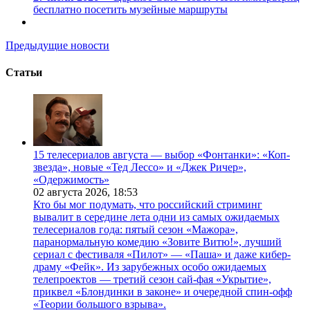
бесплатно посетить музейные маршруты
Предыдущие новости
Статьи
15 телесериалов августа — выбор «Фонтанки»: «Коп-
звезда», новые «Тед Лессо» и «Джек Ричер»,
«Одержимость»
02 августа 2026,
18:53
Кто бы мог подумать, что российский стриминг
вывалит в середине лета одни из самых ожидаемых
телесериалов года: пятый сезон «Мажора»,
паранормальную комедию «Зовите Витю!», лучший
сериал с фестиваля «Пилот» — «Паша» и даже кибер-
драму «Фейк». Из зарубежных особо ожидаемых
телепроектов — третий сезон сай-фая «Укрытие»,
приквел «Блондинки в законе» и очередной спин-офф
«Теории большого взрыва».