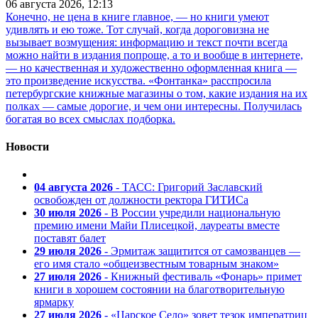
06 августа 2026, 12:13
Конечно, не цена в книге главное, — но книги умеют
удивлять и ею тоже. Тот случай, когда дороговизна не
вызывает возмущения: информацию и текст почти всегда
можно найти в издания попроще, а то и вообще в интернете,
— но качественная и художественно оформленная книга —
это произведение искусства. «Фонтанка» расспросила
петербургские книжные магазины о том, какие издания на их
полках — самые дорогие, и чем они интересны. Получилась
богатая во всех смыслах подборка.
Новости
04 августа 2026
- ТАСС: Григорий Заславский
освобожден от должности ректора ГИТИСа
30 июля 2026
- В России учредили национальную
премию имени Майи Плисецкой, лауреаты вместе
поставят балет
29 июля 2026
- Эрмитаж защитится от самозванцев —
его имя стало «общеизвестным товарным знаком»
27 июля 2026
- Книжный фестиваль «Фонарь» примет
книги в хорошем состоянии на благотворительную
ярмарку
27 июля 2026
- «Царское Село» зовет тезок императриц