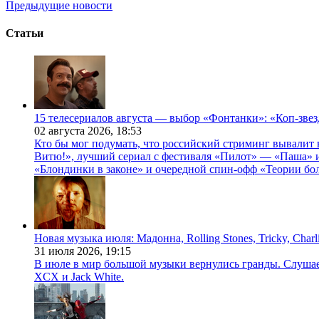
Предыдущие новости
Статьи
15 телесериалов августа — выбор «Фонтанки»: «Коп-зве
02 августа 2026,
18:53
Кто бы мог подумать, что российский стриминг вывалит 
Витю!», лучший сериал с фестиваля «Пилот» — «Паша» и
«Блондинки в законе» и очередной спин-офф «Теории бо
Новая музыка июля: Мадонна, Rolling Stones, Tricky, Char
31 июля 2026,
19:15
В июле в мир большой музыки вернулись гранды. Слушаем 
XCX и Jack White.