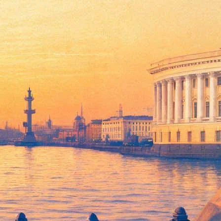
стивалем
аммы. Помимо презентации новой версии сайта
оектом образовательной программы биеннале.
акже специальные экскурсии, показ фильма «Тимур Новиков.
 начнется 29 октября в 18.30 в здании Генерального Штаба.