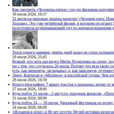
Как смотреть «Человека-паука»: гид по фильмам популя
30 июля 2026,
16:37
31 июля на мировые экраны выходит «Человек-паук: Нов
Холланд. Это уже четвёртый фильм, в котором он играет 
подготовила исчерпывающий гид по киновоплощениям ч
Театр одного шамана: девять дней назад не стало основа
29 июля 2026,
23:45
Всякий, кто хоть раз видел Митю Поднозова на сцене, по
ни с тем, что случилось 20 июля. Потому что всю свою 
есть, как минимум, заглядывал, а, как максимум, путешест
Линч, Кортасар и «Матрица» в российской глуши. Чем ц
28 июля 2026,
16:59
Книги-биографии: 7 ярких текстов о реальных людях от
27 июля 2026,
18:00
Куда пойти 31 июля—2 августа: праздник флоксов, «Про
31 июля 2026,
08:00
Куда пойти 24 — 26 июля: Джазовый фестиваль по всему
24 июля 2026,
08:00
«Испания в огне» и 90 лет спустя: Музей истории религ