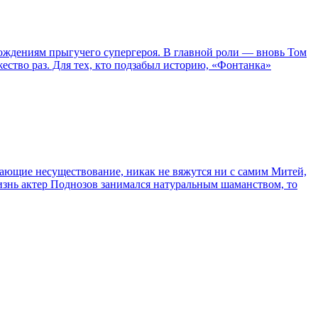
ождениям прыгучего супергероя. В главной роли — вновь Том
жество раз. Для тех, кто подзабыл историю, «Фонтанка»
сывающие несуществование, никак не вяжутся ни с самим Митей,
жизнь актер Поднозов занимался натуральным шаманством, то