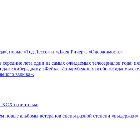
зда», новые «Тед Лессо» и «Джек Ричер», «Одержимость»
в середине лета одни из самых ожидаемых телесериалов года: 
 даже кибер-драму «Фейк». Из зарубежных особо ожидаемых тел
льшого взрыва».
li XCX и не только
новые альбомы ветеранов сцены разной степени «выдержки» — Мад