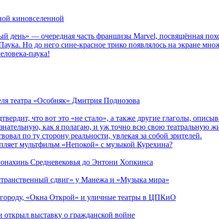
рной киновселенной
ый день» — очередная часть франшизы Marvel, посвящённая пох
Паука. Но до него сине-красное трико появлялось на экране мно
еловека-паука!
теля театра «Особняк» Дмитрия Поднозова
дтвердит, что вот это «не стало», а также другие глаголы, опи
сознательную, как я полагаю, и уж точно всю свою театральную 
вовал по ту сторону реальности, увлекая за собой зрителей.
епляет мультфильм «Непокой» с музыкой Курехина?
 монахинь Средневековья до Энтони Хопкинса
странственный сдвиг» у Манежа и «Музыка мира»
 городу, «Окна Открой» и уличные театры в ЦПКиО
ии открыл выставку о гражданской войне