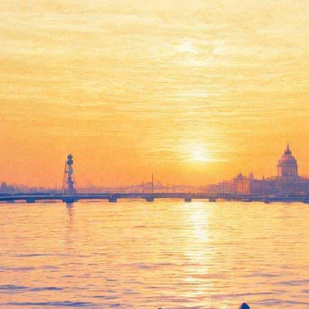
 Петербургом музыкальным фе
нифеста 10 представляет завершающие мероприятия своей прогр
й фестиваль MANIFESTA 10 NIGHT, являющийся специальным пр
Санкт-Петербурга, Петрозаводска, Красноярска, Германии, а т
 «Инверсия» Молодежного Центра Эрмитажа. MANIFESTA 10 NIGHT