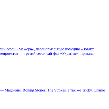
пятый сезон «Мажора», паранормальную комедию «Зовите
епроектов — третий сезон сай-фая «Укрытие», приквел
онны, Rolling Stones, The Strokes, а так же Tricky, Charlie