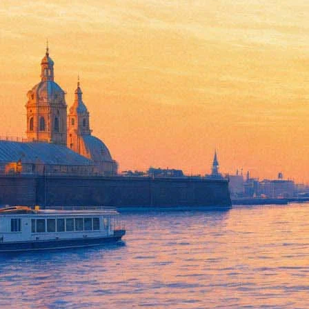
Манифеста 10 попрощается с
28 октября 2014,
02:35
Версия для печати
29 октября европейская биеннале современного искусства Ма
Государственного Эрмитажа в программе заявлен музыкальны
В программе фестиваля выступление исполнителей из Москвы, 
Ноль объект», выставка «Дети о Манифесте 10» и фотопроект