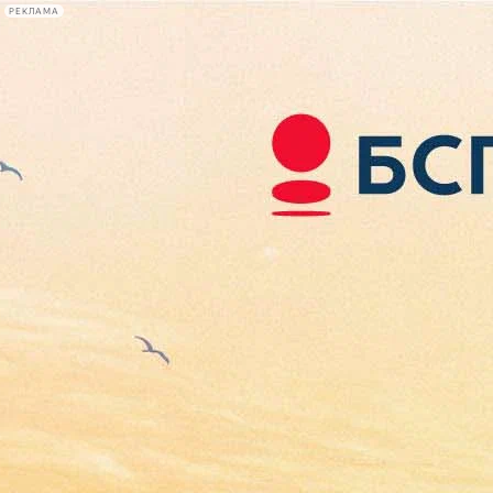
РЕКЛАМА
Афиша Plus
#телегид
Фонтанка.ру
Сегодня:
2026.08.06
15:53
Афиша Plus
кино
спектакли
выставки
концерты
лекции
книги
афиша плюс
новости
+